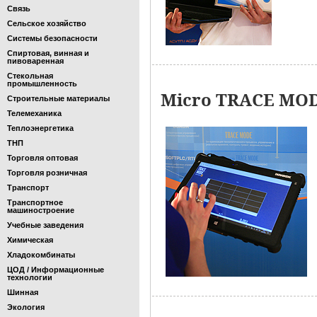
Связь
Сельское хозяйство
Системы безопасности
Спиртовая, винная и
пивоваренная
Стекольная
промышленность
Micro TRACE MO
Строительные материалы
Телемеханика
Теплоэнергетика
ТНП
Торговля оптовая
Торговля розничная
Транспорт
Транспортное
машиностроение
Учебные заведения
Химическая
Хладокомбинаты
ЦОД / Информационные
технологии
Шинная
Экология