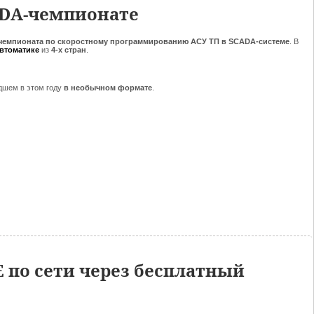
ADA-чемпионате
чемпионата по скоростному программированию АСУ ТП в SCADA-системе
. В
автом
атике
из
4-х стран
.
дшем в этом году
в необычном формате
.
 по сети через бесплатный