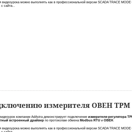
я видеоурока можно выполнять как в профессиональной версии SCADA TRACE MODE 6
 с сайта...
одключению измерителя ОВЕН ТРМ 
видеоурок компании AdAstra демонстрирует подключение
измерителя-регулятора Т
атный встроенный драйвер
по протоколам обмена
Modbus RTU
и
ОВЕН
.
я видеоурока можно выполнять как в профессиональной версии SCADA TRACE MODE 6
 с сайта...