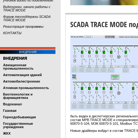
учебное видео по подключению
Видеоуроки: начало работы с
TRACE MODE
Форум техподдержки SCADA
TRACE MODE
SCADA TRACE MODE по
Регистрация программы
КОНТАКТЫ
ВНЕДРЕНИЯ
ВНЕДРЕНИЯ
Авиационная
промышленность
Автоматизация зданий
Автомобилестроение
Атомная промышленность
Биотехнологии и
фармацевтика
Водоканал
Газовая
быть виден в диспетчерских региональног
Горнодобывающая
состав МРВ TRACE MODE и специализиро
Государственные
60870-5-104, МЭК 60870-5-101, Modbus TC
учреждения
Новые драйверы войдут в состав TRACE M
ЖКХ