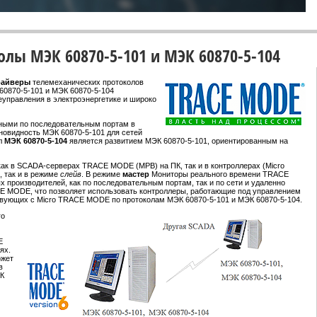
ы МЭК 60870-5-101 и МЭК 60870-5-104
райверы
телемеханических протоколов
60870-5-101 и МЭК 60870-5-104
еуправления в электроэнергетике и широко
ными по последовательным портам в
азновидность МЭК 60870-5-101 для сетей
ол
МЭК 60870-5-104
является развитием МЭК 60870-5-101, ориентированным на
ак в SCADA-серверах TRACE MODE (МРВ) на ПК, так и в контроллерах (Micro
, так и в режиме
слейв
. В режиме
мастер
Мониторы реального времени TRACE
производителей, как по последовательным портам, так и по сети и удаленно
CE MODE, что позволяет использовать контроллеры, работающие под управлением
твующих с Micro TRACE MODE по протоколам МЭК 60870-5-101 и МЭК 60870-5-104.
ro
E
ях.
ожет
в
К