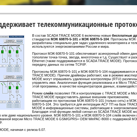
ддерживает телекоммуникационные протокол
В состав SCADA TRACE MODE 6 включены новые
бесплатные д
стандартов
МЭК 60870-5-101
и
МЭК 60870-5-104
. Протоколы МЭК 
разработаны специально для задач удаленного мониторинга и тел
используются энергокомпаниями России и мира.
Протокол МЭК 60870-5-101 обеспечивает асинхронный обмен дан
топологии точка-точка, звезда, многоточка и т.д. Существует и р
Ethernet (также поддерживается в SCADA TRACE MODE). Проток
передачу данных по сетям TCP/IP.
Протоколы МЭК 60870-5-101 и МЭК 60870-5-104 поддерживаются к
TRACE MODE). Причем драйверы работают, как в режиме
мастер
MODE могут опрашивать удаленные контроллеры (RTU) различных 
управлять ими. Аналогичная функция реализована и в Micro TRA
этой программы, в качестве концентраторов данных, взаимодейс
Режим
слейв
позволяет ПК и контроллерам с TRACE MODE и Mic
TRACE MODE предоставлять данные внешним приложениям,
работающим по протоколам МЭК 60870-5-101 (только сеть) и МЭК
60870-5-104. Это требуется для интеграции АСУ ТП на базе TRAC
MODE в информационные системы, работающие в энергокомпани
Благодаря этой функции любой сигнал из SCADA TRACE MODE м
о или даже национального уровня. МЭК 60870-5-101 и МЭК 60870-5-104 слейв включен 
ванной версии Micro TRACE MODE 6 GSM/GPRS+ OEM WinPAC-8000 с поддержкой МЭ
P.
ODE, начиная с релиза 6.07.