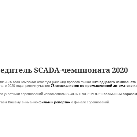
едитель SCADA-чемпионата 2020
аря 2020 года компания АдАстра (Москва)
провела финал
Пятнадцатого чемпионата
нате 2020 года приняли участие
78 специалистов по промышленной автом
атике
и
ле участники соревнований использовали SCADA TRACE MODE
необычным образо
гаем Вашему вниманию
фильм
и
репортаж
о финале соревнований.