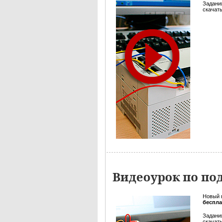
Задани
скачать
Видеоурок по п
Новый 
беспл
Задани
скачать