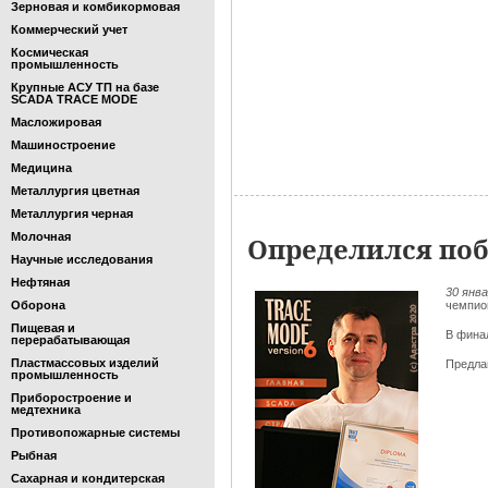
Зерновая и комбикормовая
Коммерческий учет
Космическая
промышленность
Крупные АСУ ТП на базе
SCADA TRACE MODE
Масложировая
Машиностроение
Медицина
Металлургия цветная
Металлургия черная
Молочная
Определился поб
Научные исследования
Нефтяная
30 янв
Оборона
чемпио
Пищевая и
В фина
перерабатывающая
Пластмассовых изделий
Предла
промышленность
Приборостроение и
медтехника
Противопожарные системы
Рыбная
Сахарная и кондитерская