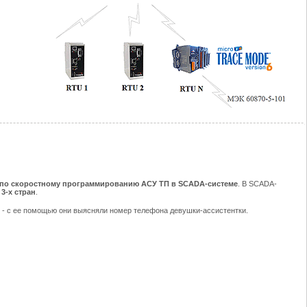
 по скоростному программированию АСУ ТП в SCADA-системе
. В SCADA-
з
3-х стран
.
м
- с ее помощью они выясняли номер телефона девушки-ассистентки.