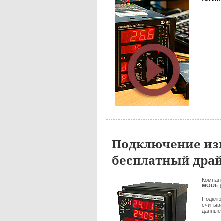
Подключение изм
бесплатный дра
Компа
MODE
Подклю
считыв
данные