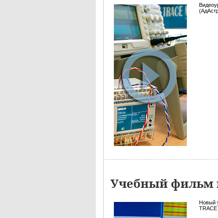
Видеоу
(АдАст
Учебный фильм 
Новый 
TRACE 