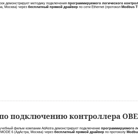
рок демонстрирует методику подключения
программируемого логического контрол
ра, Москва) через
бесплатный прямой драйвер
по сети Ethernet (протокол
Modbus T
по подключению контроллера ОВЕ
учебный фильм компании AdAstra демонстрирует подключение
программируемого ло
MODE 6 (АдАстра, Москва) через
бесплатный прямой драйвер
по протоколу
Modbu