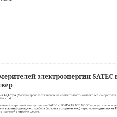
ерителей электроэнергии SATEC 
йвер
ния
АдАстра
(
Москва
) провела тестирование совместимости компактных измерителей
(Россия).
чение измерителей электроэнергии SATEC к SCADA TRACE MODE осуществлялось ч
ать
всю информацию
с прибора (включая
историческую
) через всего
один канал 
 в принятой в отрасли форме.