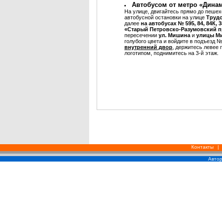
Автобусом от метро «Дина
На улице, двигайтесь прямо до пешех
автобусной остановки на улице
Труд
далее
на автобусах № 595, 84, 84К, 
«Старый Петровско-Разумовский п
пересечении
ул. Мишина
и
улицы М
голубого цвета и войдите в подъезд №
внутренний двор
, держитесь левее 
логотипом, поднимитесь на 3-й этаж.
Контакты
|
Автор