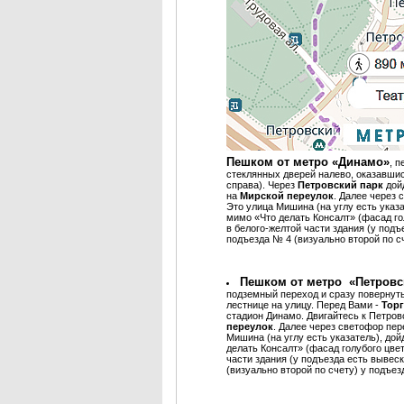
Пешком от метро «Динамо»
, п
стеклянных дверей налево, оказавшис
справа). Через
Петровский парк
дой
на
Мирской переулок
. Далее через
Это улица Мишина (на углу есть указа
мимо «Что делать Консалт» (фасад го
в белого-желтой части здания (у подъ
подъезда № 4 (визуально второй по сч
Пешком от метро «Петровс
подземный переход и сразу повернуть
лестнице на улицу. Перед Вами -
Тор
стадион Динамо. Двигайтесь к Петро
переулок
. Далее через светофор пе
Мишина (на углу есть указатель), дой
делать Консалт» (фасад голубого цве
части здания (у подъезда есть вывеск
(визуально второй по счету) у подъез