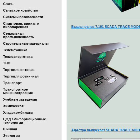
Связь
Сельское хозяйство
Системы безопасности
Спиртовая, винная и
Вышел релиз 7.101 SCADA TRACE MOD
пивоваренная
Стекольная
промышленность
Строительные материалы
Телемеханика
Теплоэнергетика
ТНП
Торговля оптовая
Торговля розничная
Транспорт
Транспортное
машиностроение
Учебные заведения
Химическая
Хладокомбинаты
ЦОД / Информационные
технологии
Шинная
АдАстра выпускает SCADA TRACE MODE 
Экология