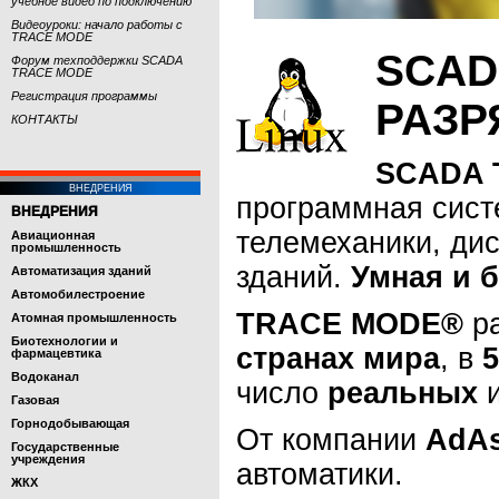
учебное видео по подключению
Видеоуроки: начало работы с
TRACE MODE
SCAD
Форум техподдержки SCADA
TRACE MODE
Регистрация программы
РАЗР
КОНТАКТЫ
SCADA 
ВНЕДРЕНИЯ
программная сист
ВНЕДРЕНИЯ
телемеханики, дис
Авиационная
промышленность
зданий.
Умная и 
Автоматизация зданий
Автомобилестроение
TRACE MODE®
р
Атомная промышленность
Биотехнологии и
странах мира
, в
5
фармацевтика
Водоканал
число
реальных
Газовая
Горнодобывающая
От компании
AdA
Государственные
учреждения
автоматики.
ЖКХ