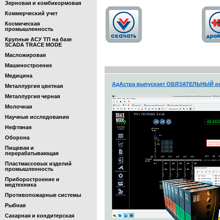
Зерновая и комбикормовая
Коммерческий учет
Космическая
промышленность
Крупные АСУ ТП на базе
SCADA TRACE MODE
Масложировая
Машиностроение
Медицина
АдАстра выпускает ОБЯЗАТЕЛЬНЫЙ ре
Металлургия цветная
Металлургия черная
Молочная
Научные исследования
Нефтяная
Оборона
Пищевая и
перерабатывающая
Пластмассовых изделий
промышленность
Приборостроение и
медтехника
Противопожарные системы
Рыбная
Сахарная и кондитерская