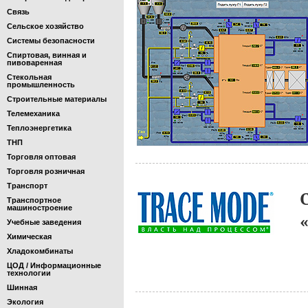
Связь
Сельское хозяйство
Системы безопасности
Спиртовая, винная и
пивоваренная
Стекольная
промышленность
Строительные материалы
Телемеханика
Теплоэнергетика
ТНП
Торговля оптовая
Торговля розничная
Транспорт
Транспортное
машиностроение
Учебные заведения
Химическая
Хладокомбинаты
ЦОД / Информационные
технологии
Шинная
Экология