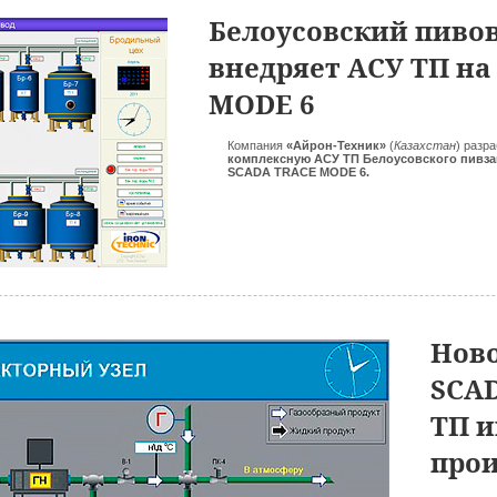
Белоусовский пиво
внедряет АСУ ТП на
MODE 6
Компания
«Айрон-Техник»
(
Казахстан
) разр
комплексную АСУ ТП Белоусовского пивз
SCADA TRACE MODE 6.
Нов
SCA
ТП 
прои