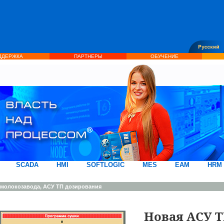
ДДЕРЖКА
ПАРТНЕРЫ
ОБУЧЕНИЕ
SCADA
HMI
SOFTLOGIC
MES
EAM
HRM
молокозавода, АСУ ТП дозирования
Новая АСУ 