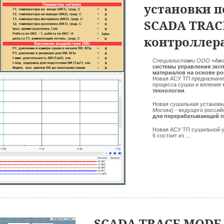
установки 
SCADA TRAC
контроллера
Специалистами ООО «Амаз
системы управления экс
материалов на основе р
Новая АСУ ТП предназначен
процесса сушки и вяления
технологии
.
Новая сушильная установк
Москва
) - ведущего росси
для перерабатывающей 
Новая АСУ ТП сушильной 
6 состоит из ...
SCADA TRACE MODE