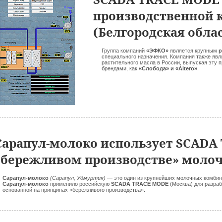
производственной 
(Белгородская обла
Группа компаний
«ЭФКО»
является крупным
р
специального назначения. Компания также яв
растительного масла в России, выпуская эту 
брендами, как
«Слобода» и «Altero»
.
Сарапул-молоко использует SCADA
«бережливом производстве» моло
Сарапул-молоко
(Сарапул, Удмуртия)
— это один из крупнейших молочных комбин
Сарапул-молоко
применило российскую
SCADA TRACE MODE
(Москва) для разра
основанной на принципах «бережливого производства».