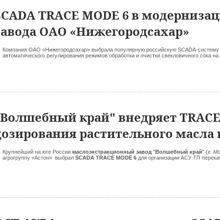
SCADA TRACE MODE 6 в модернизац
завода ОАО «Нижегородсахар»
Компания ОАО «Нижегородсахар» выбрала популярную российскую SCADA-систему
автоматического регулирования режимов обработки и очистки свекловичного сока на
"Волшебный край" внедряет TRAC
дозирования растительного масла 
Крупнейший на юге России
маслоэкстракционный завод
"
Волшебный край
" (
г. М
агрогруппу «Астон» выбрал
SCADA TRACE MODE 6
для организации АСУ ТП перекач