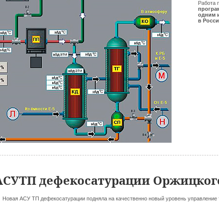
Работа 
прогр
одним 
в Росс
АСУТП дефекосатурации Оржицкого
Новая АСУ ТП дефекосатурации подняла на качественно новый уровень управление