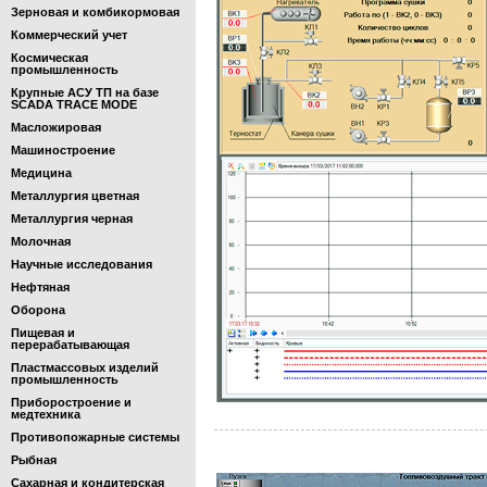
Зерновая и комбикормовая
Коммерческий учет
Космическая
промышленность
Крупные АСУ ТП на базе
SCADA TRACE MODE
Масложировая
Машиностроение
Медицина
Металлургия цветная
Металлургия черная
Молочная
Научные исследования
Нефтяная
Оборона
Пищевая и
перерабатывающая
Пластмассовых изделий
промышленность
Приборостроение и
медтехника
Противопожарные системы
Рыбная
Сахарная и кондитерская