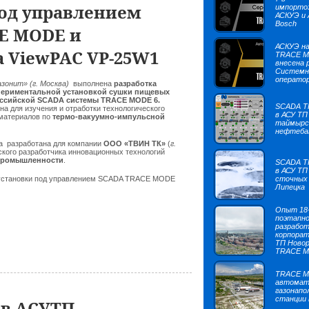
под управлением
импорто
АСКУЭ и 
Bosch
E MODE и
АСКУЭ на
 ViewPAC VP-25W1
TRACE 
внесена 
Системн
операто
онит» (г. Москва)
выполнена
разработка
периментальной установкой сушки пищевых
оссийской SCADA системы TRACE MODE 6.
SCADA 
а для изучения и отработки технологического
в АСУ ТП
 материалов по
термо-вакуумно-импульсной
таймырс
нефтеба
а разработана для компании
ООО «ТВИН ТК»
(
г.
йского разработчика инновационных технологий
промышленности
.
SCADA 
в АСУ ТП
установки под управлением SCADA TRACE MODE
сточных 
Липецка
Опыт 18
поэтапн
разработ
корпорат
ТП Ново
TRACE 
TRACE M
автомат
газонапо
станции 
 в АСУТП