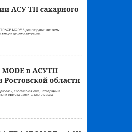
ии АСУ ТП сахарного
 TRACE MODE 6 для создания системы
 станции дефекосатурации.
E MODE в АСУТП
в Ростовской области
орозовск, Ростовская обл
.), входящий в
ки и отпуска растительного масла.