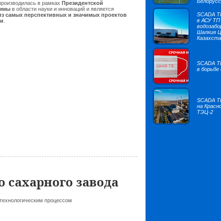
Белорус
производилась в рамках
Президентской
аммы
в области науки и инноваций и является
SCADA 
из самых перспективных и значимых проектов
в АСУ ТП
ии
.
водозабо
Шалкия Ц
Казахст
SCADA 
в борьбе
SCADA 
на Красн
ТЭЦ-2
 сахарного завода
 технологическим процессом