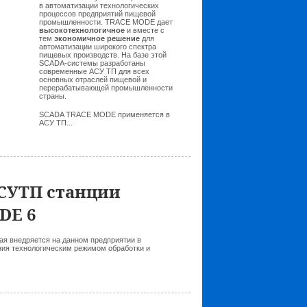
в автоматизации технологических
процессов предприятий пищевой
промышленности. TRACE MODE дает
высокотехнологичное
и вместе с
тем
экономичное решение
для
автоматизации широкого спектра
пищевых производств. На базе этой
SCADA-системы разработаны
современные АСУ ТП для всех
основных отраслей пищевой и
перерабатывающей промышленности
страны.
SCADA TRACE MODE применяется в
АСУ ТП...
СУТП станции
DE 6
я внедряется на данном предприятии в
ния технологическим режимом обработки и