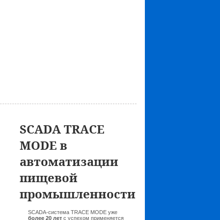
SCADA TRACE
MODE в
автоматизации
пищевой
промышленности
SCADA-система TRACE MODE уже
более 20 лет
с успехом применяется