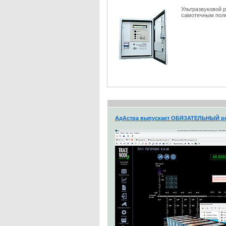
Ультразвуковой 
самотечным полн
АдАстра выпускает ОБЯЗАТЕЛЬНЫЙ ре