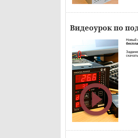
Видеоурок по п
Новый 
беспл
Задани
скачать