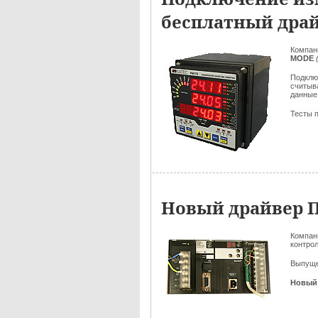
бесплатный дра
Компа
MODE
Подклю
считыв
данные
Тесты п
Новый драйвер 
Компан
контро
Выпущ
Новый 