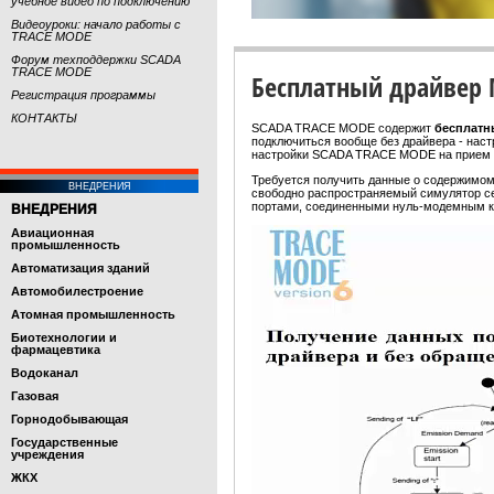
учебное видео по подключению
Видеоуроки: начало работы с
TRACE MODE
Форум техподдержки SCADA
TRACE MODE
Бесплатный драйвер 
Регистрация программы
КОНТАКТЫ
SCADA TRACE MODE содержит
бесплатн
подключиться вообще без драйвера - на
настройки SCADA TRACE MODE на прием д
Требуется получить данные о содержимо
ВНЕДРЕНИЯ
свободно распространяемый симулятор с
портами, соединенными нуль-модемным к
ВНЕДРЕНИЯ
Авиационная
промышленность
Автоматизация зданий
Автомобилестроение
Атомная промышленность
Биотехнологии и
фармацевтика
Водоканал
Газовая
Горнодобывающая
Государственные
учреждения
ЖКХ