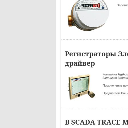
Зареги
Регистраторы Э
драйвер
Компания
АдАст
датчиков давле
Подключение пр
Предлагаем Ваш
В SCADA TRACE M