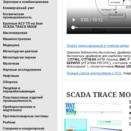
Зерновая и комбикормовая
Коммерческий учет
Космическая
промышленность
Крупные АСУ ТП на базе
SCADA TRACE MODE
Масложировая
Машиностроение
Медицина
Проект представленный в учебном видео
Металлургия цветная
Широкая библиотека бесплатных драйвер
бесплатных драйверов для наиболее попу
Металлургия черная
СПТ961, СПТ961М
(НПФ Логика),
ВИС.Т
БЕРИЛЛ
(
ИТЭЛМА-РЕСУРС
), счетчиков 
Молочная
Инжиниринг“
), теплосчетчиков
Metran 100
Научные исследования
Полный список контроллеров и УСО
, под
Нефтяная
Оборона
Пищевая и
перерабатывающая
SCADA TRACE MOD
Пластмассовых изделий
промышленность
Приборостроение и
медтехника
Противопожарные системы
Рыбная
Сахарная и кондитерская