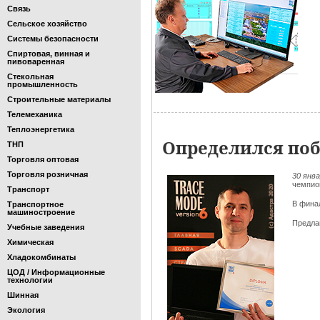
Связь
Сельское хозяйство
Системы безопасности
Спиртовая, винная и
пивоваренная
Стекольная
промышленность
Строительные материалы
Телемеханика
Теплоэнергетика
Определился поб
ТНП
Торговля оптовая
Торговля розничная
30 янв
чемпио
Транспорт
В фина
Транспортное
машиностроение
Предла
Учебные заведения
Химическая
Хладокомбинаты
ЦОД / Информационные
технологии
Шинная
Экология