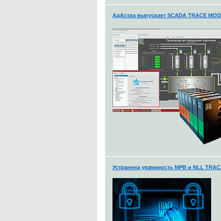
АдАстра выпускает SCADA TRACE MODE 
Устранена уязвимость МРВ и NLL TRA