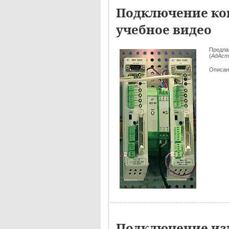
Подключение кон
учебное видео
Предла
(
АдАст
Описан
Подключение изм