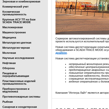
Зерновая и комбикормовая
Коммерческий учет
Космическая
промышленность
Крупные АСУ ТП на базе
SCADA TRACE MODE
Масложировая
Машиностроение
Медицина
Сервером автоматизированной системы д
проекте используется исполнительный п
Металлургия цветная
Новая система диспетчеризации охватыв
Металлургия черная
оборудования и SCADA TRACE MODE осущ
Молочная
драйвер
.
Научные исследования
Новая система диспетчеризации установо
Нефтяная
непрерывный мониторинг режи
обеспечение централизованног
Оборона
предотвращение аварийных си
повышение оперативности при
Пищевая и
повышение надежности, безопа
перерабатывающая
сокращение эксплуатационных
Пластмассовых изделий
ведение оперативного и долго
промышленность
Приборостроение и
медтехника
Компания "Интегра Лайт" является автор
Противопожарные системы
Рыбная
Сахарная и кондитерская