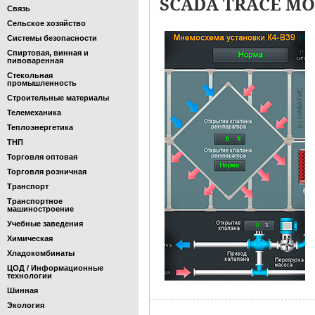
SCADA TRACE MO
Связь
Сельское хозяйство
Системы безопасности
Спиртовая, винная и
пивоваренная
Стекольная
промышленность
Строительные материалы
Телемеханика
Теплоэнергетика
ТНП
Торговля оптовая
Торговля розничная
Транспорт
Транспортное
машиностроение
Учебные заведения
Химическая
Хладокомбинаты
ЦОД / Информационные
технологии
Шинная
Экология