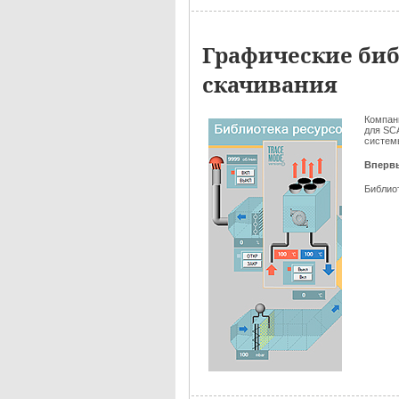
Графические би
скачивания
Компа
для SC
систем
Вперв
Библио