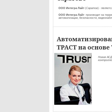
ООО Интегра Лайт
(
Саратов
) - являет
ООО Интегра Лайт
производит на терр
автоматизации, безопасности, видеонаб
Автоматизирован
ТРАСТ на основе
Новая АСД
контролле