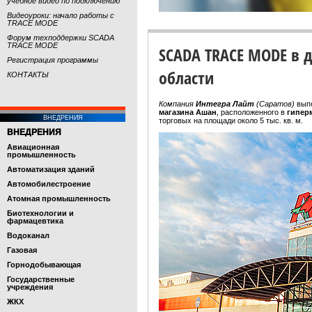
учебное видео по подключению
Видеоуроки: начало работы с
TRACE MODE
Форум техподдержки SCADA
TRACE MODE
SCADA TRACE MODE в 
Регистрация программы
области
КОНТАКТЫ
Компания
Интегра Лайт
(Саратов)
выпо
магазина Ашан
, расположенного в
гипер
ВНЕДРЕНИЯ
торговых на площади около 5 тыс. кв. м.
ВНЕДРЕНИЯ
Авиационная
промышленность
Автоматизация зданий
Автомобилестроение
Атомная промышленность
Биотехнологии и
фармацевтика
Водоканал
Газовая
Горнодобывающая
Государственные
учреждения
ЖКХ