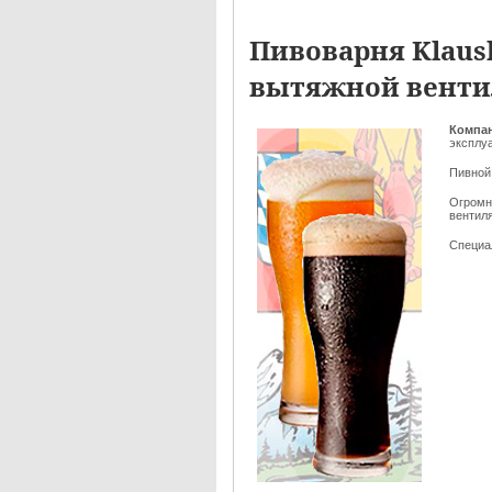
Пивоварня Klaus
вытяжной венти
Компан
эксплу
Пивной 
Огромн
вентиля
Специа