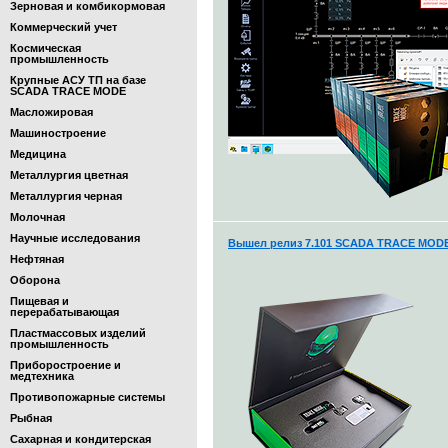
Зерновая и комбикормовая
Коммерческий учет
Космическая
промышленность
Крупные АСУ ТП на базе
SCADA TRACE MODE
Масложировая
Машиностроение
Медицина
Металлургия цветная
Металлургия черная
Молочная
Научные исследования
Вышел релиз 7.101 SCADA TRACE MOD
Нефтяная
Оборона
Пищевая и
перерабатывающая
Пластмассовых изделий
промышленность
Приборостроение и
медтехника
Противопожарные системы
Рыбная
Сахарная и кондитерская