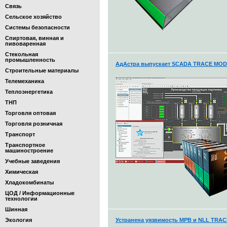
Связь
Сельское хозяйство
Системы безопасности
Спиртовая, винная и
пивоваренная
Стекольная
промышленность
АдАстра выпускает SCADA TRACE MODE 
Строительные материалы
Телемеханика
Теплоэнергетика
ТНП
Торговля оптовая
Торговля розничная
Транспорт
Транспортное
машиностроение
Учебные заведения
Химическая
Хладокомбинаты
ЦОД / Информационные
технологии
Шинная
Экология
Устранена уязвимость МРВ и NLL TRA