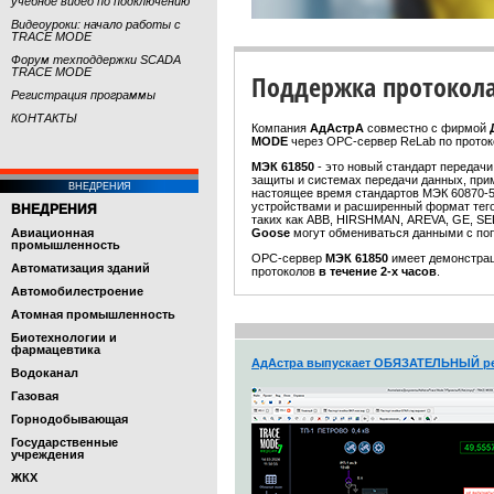
учебное видео по подключению
Видеоуроки: начало работы с
TRACE MODE
Форум техподдержки SCADA
TRACE MODE
Поддержка протокола
Регистрация программы
КОНТАКТЫ
Компания
АдАстрА
совместно с фирмой
MODE
через OPC-сервер ReLab по прото
МЭК 61850
- это новый стандарт передач
защиты и системах передачи данных, прим
ВНЕДРЕНИЯ
настоящее время стандартов МЭК 60870-5
устройствами и расширенный формат тег
ВНЕДРЕНИЯ
таких как ABB, HIRSHMAN, AREVA, GE, SEL
Авиационная
Goose
могут обмениваться данными с п
промышленность
OPC-сервер
МЭК 61850
имеет демонстрац
Автоматизация зданий
протоколов
в течение 2-х часов
.
Автомобилестроение
Атомная промышленность
Биотехнологии и
фармацевтика
АдАстра выпускает ОБЯЗАТЕЛЬНЫЙ ре
Водоканал
Газовая
Горнодобывающая
Государственные
учреждения
ЖКХ