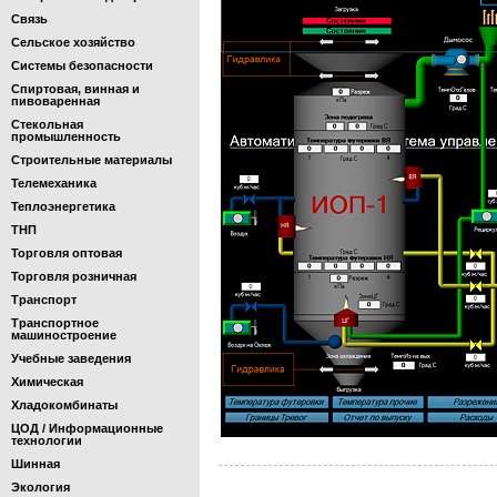
Связь
Сельское хозяйство
Системы безопасности
Спиртовая, винная и
пивоваренная
Стекольная
промышленность
Строительные материалы
Телемеханика
Теплоэнергетика
ТНП
Торговля оптовая
Торговля розничная
Транспорт
Транспортное
машиностроение
Учебные заведения
Химическая
Хладокомбинаты
ЦОД / Информационные
технологии
Шинная
Экология