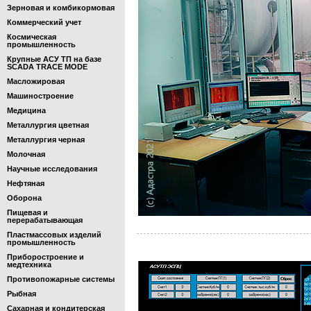
Зерновая и комбикормовая
Коммерческий учет
Космическая
промышленность
Крупные АСУ ТП на базе
SCADA TRACE MODE
Масложировая
Машиностроение
Медицина
Металлургия цветная
Металлургия черная
Молочная
Научные исследования
Нефтяная
Оборона
Пищевая и
перерабатывающая
Пластмассовых изделий
промышленность
Приборостроение и
медтехника
Противопожарные системы
Рыбная
Сахарная и кондитерская