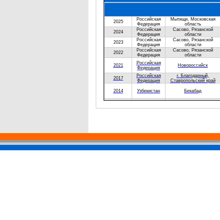
Год
Страна
Город/н.пункт
Российская
Мытищи, Московская
2025
Федерация
область
Российская
Сасово, Рязанской
2024
Федерация
области
Российская
Сасово, Рязанской
2023
Федерация
области
Российская
Сасово, Рязанской
2022
Федерация
области
Российская
2021
Новороссийск
Федерация
Российская
г. Благодарный,
2017
Федерация
Ставропольский край
2014
Узбекистан
Бекабад
Российская
Волгоградская обл, рп
2013
Федерация
Новый Рогачик
Российская
2011
Старый Оскол
Федерация
Российская
2011
Рязань
Федерация
Российская
2011
Колпино
Федерация
Российская
2011
Краснодар
Федерация
Российская
г. Искитим,
2011
Федерация
Новосибирской области
2011
Узбекистан
Кызылкум
2011
Узбекистан
Кызылкум
Российская
2010
Новороссийск
Федерация
Российская
2010
Новороссийск
Федерация
Российская