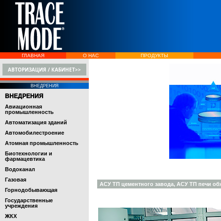
ГЛАВНАЯ
О НАС
ПРОДУКТЫ
АВТОРИЗАЦИЯ / КАБИНЕТ>>
ВНЕДРЕНИЯ
ВНЕДРЕНИЯ
Авиационная
промышленность
Автоматизация зданий
Автомобилестроение
Атомная промышленность
Биотехнологии и
фармацевтика
Водоканал
Газовая
АСУ ТП цементного завода, АСУ ТП печи об
Горнодобывающая
Государственные
учреждения
ЖКХ