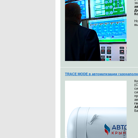
эк
а
Д
К
Но
вы
TRACE MODE в автоматизации газонаполн
К
(
С
с
си
пр
ав
г
А
Ба