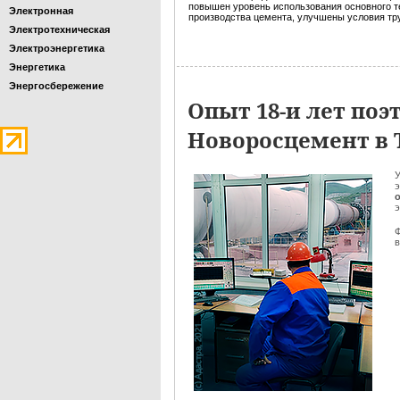
повышен уровень использования основного те
Электронная
производства цемента, улучшены условия тр
Электротехническая
Электроэнергетика
Энергетика
Энергосбережение
Опыт 18-и лет по
Новоросцемент в
У
э
э
Ф
в