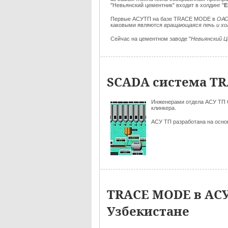
"Невьянский цементник" входит в холдинг "
Е
Первые АСУТП на базе TRACE MODE в
ОАО
каковыми являются
вращающаяся печь и хо
Сейчас на цементном заводе "
Невьянский 
SCADA система TR
Инженерами отдела АСУ ТП 
клинкера.
АСУ ТП разработана на осн
TRACE MODE в АСУ
Узбекистане