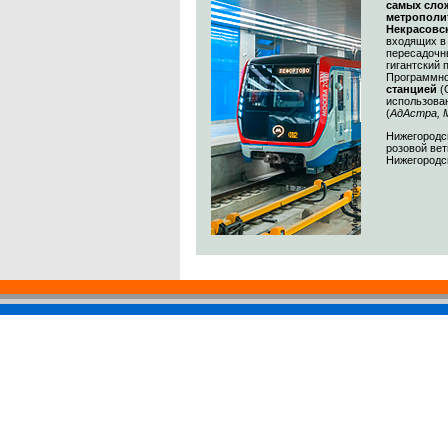
самых сл
метрополи
Некрасовс
входящих в
пересадочн
гигантский 
Программно
станцией
(
использов
(
АдАстра, 
Нижегородс
розовой вет
Нижегородс