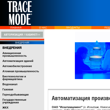
ГЛАВНАЯ
О НАС
ПРОДУКТЫ
ПОД
АВТОРИЗАЦИЯ / КАБИНЕТ>>
ВНЕДРЕНИЯ
ВНЕДРЕНИЯ
Авиационная
промышленность
Автоматизация зданий
Автомобилестроение
Атомная промышленность
Биотехнологии и
фармацевтика
Водоканал
Газовая
Горнодобывающая
Автоматизация произв
Государственные
учреждения
ОАО "Искитимцемент"
(г. Искитим, Новоси
ЖКХ