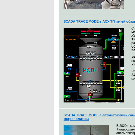
SCADA TRACE MODE в АСУ ТП печей обжиг
С
м
У
T
ра
о
э
У
пр
Уз
Ра
А
ко
SCADA TRACE MODE в автоматизации сам
метрополитена
В 2020 г. к
Татарстан
автоматизи