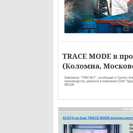
TRACE MODE в про
(Коломна, Москов
Компания "ТИМ АСУ", входящая в Группу К
производству цемента в компании ОАО "Щур
MODE.
TOP N
АСКУЭ на базе TRACE MODE внесена реес
К
Ка
п