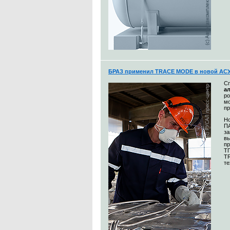
БРАЗ применил TRACE MODE в новой АСУ
С
а
р
мо
пр
Но
П
за
в
пр
ТП
T
те