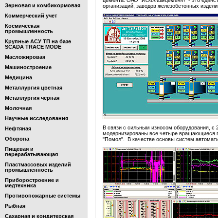
цемента.
ОАО "Искитимцемент"
- это единс
Зерновая и комбикормовая
организаций, заводов железобетонных издели
Коммерческий учет
Космическая
промышленность
Крупные АСУ ТП на базе
SCADA TRACE MODE
Масложировая
Машиностроение
Медицина
Металлургия цветная
Металлургия черная
Молочная
Научные исследования
В связи с сильным износом оборудования, с 
Нефтяная
модернизированы все четыре вращающиеся пе
Оборона
"Помол". В качестве основы систем автома
Пищевая и
перерабатывающая
Пластмассовых изделий
промышленность
Приборостроение и
медтехника
Противопожарные системы
Рыбная
Сахарная и кондитерская