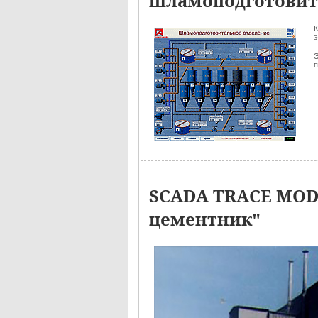
шламоподготовит
э
Э
п
SCADA TRACE MODE
цементник"