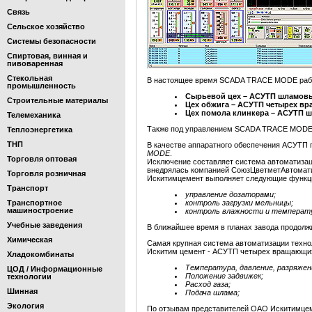
Связь
Сельское хозяйство
Системы безопасности
Спиртовая, винная и
пивоваренная
Стекольная
В настоящее время SCADA TRACE MODE работ
промышленность
Сырьевой цех – АСУТП шламовы
Строительные материалы
Цех обжига – АСУТП четырех вр
Цех помола клинкера – АСУТП 
Телемеханика
Также под управлением SCADA TRACE MODE 
Теплоэнергетика
ТНП
В качестве аппаратного обеспечения АСУТП 
MODE
.
Торговля оптовая
Исключение составляет система автоматизац
внедрялась компанией СоюзЦветметАвтоматик
Торговля розничная
Искитимцемент выполняет следующие функц
Транспорт
управление дозаторами;
Транспортное
контроль загрузки мельницы;
машиностроение
контроль влажности и температ
Учебные заведения
В ближайшее время в планах завода продол
Химическая
Самая крупная система автоматизации техн
Искитим цемент - АСУТП четырех вращающих
Хладокомбинаты
Температура, давление, разряжен
ЦОД / Информационные
Положение задвижек;
технологии
Расход газа;
Шинная
Подача шлама;
Экология
По отзывам представителей ОАО Искитимцеме