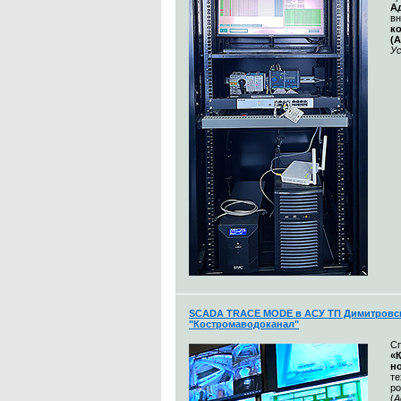
А
в
к
(
Ус
SCADA TRACE MODE в АСУ ТП Димитровск
"Костромаводоканал"
С
«
н
те
ро
(
А