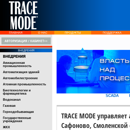
ГЛАВНАЯ
О НАС
ПРОДУКТЫ
ПОДДЕРЖКА
АВТОРИЗАЦИЯ / КАБИНЕТ>>
ВНЕДРЕНИЯ
ВНЕДРЕНИЯ
Авиационная
промышленность
Автоматизация зданий
Автомобилестроение
Атомная промышленность
Биотехнологии и
фармацевтика
SCADA
Водоканал
Газовая
Горнодобывающая
TRACE MODE управляет 
Государственные
учреждения
Сафоново, Смоленской 
ЖКХ