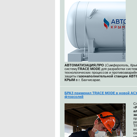
АВТОМАТИЗАЦИЯ.ПРО
(
Симферополь, Кры
систему
TRACE MODE
для разработки систе
технологических процессов и противоаварий
защиты
газонаполнительной станции АВ
КРЫМ
в г. Бахчисарае.
БРАЗ применил TRACE MODE в новой АСУ
фторсолей
С
«
а
з
п
р
T
м
со
це