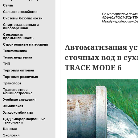
Связь
Сельское хозяйство
По материалам докла
АСФАЛЬТОСМЕСИТЕЛЬ
Системы безопасности
Международной конфер
Спиртовая, винная и
пивоваренная
Стекольная
промышленность
Автоматизация ус
Строительные материалы
Телемеханика
сточных вод в су
Теплоэнергетика
ТНП
TRACE MODE 6
Торговля оптовая
Торговля розничная
Транспорт
Транспортное
машиностроение
Учебные заведения
Химическая
Хладокомбинаты
ЦОД / Информационные
технологии
Шинная
Экология