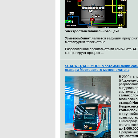
электросталеплавильного цеха
.
Узметкомбинат
является ведущим предприя
металлургии Узбекистана.
Разработанная специалистами комбината
АС
контролирует процесс ...
SCADA TRACE MODE в автоматизации сам
станции Московского метрополитена
В 2020 г. к
(
Нижнекамс
разработал
внедрила а
системы уп
самых сл
Московско
станций
Ни
Некрасовс
кольцевой
в
крупнейш
транспортн
Нижегородс
на гигантск
до
1.000.00
Программно
для
систем