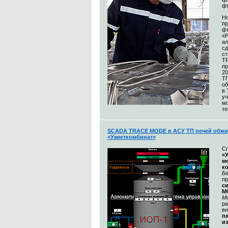
ф
Н
пр
ф
«
а
сд
ст
T
пр
20
Т
об
в
уч
м
те
SCADA TRACE MODE в АСУ ТП печей обжи
«Узметкомбинат»
С
«
м
к
Бе
п
с
M
М
ра
в
п
и