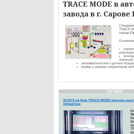
TRACE MODE в авт
завода в г. Саров
Специал
TRACE MO
городе
Са
Основным
управ
регулиру
контр
значений 
автоматическое и ручное дозир
выбор и задание оператором любо
TOP NEWS
АСКУЭ на базе TRACE MODE внесена реес
оператора
К
Т
Ка
К
п
T
(