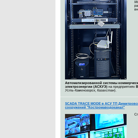
М
ра
вн
Автоматизированной системы коммерческ
электроэнергии (АСКУЭ)
на предприятиях
Усть-Каменогорск, Казахстан
).
SCADA TRACE MODE в АСУ ТП Димитровс
сооружений "Костромаводоканал"
С