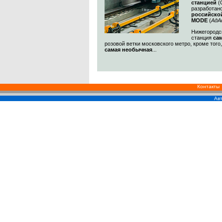
станцией
(
разработан
российско
MODE
(
АдА
Нижегородск
станция
са
розовой ветки московского метро, кроме того
самая необычная
...
Контакты
Авт