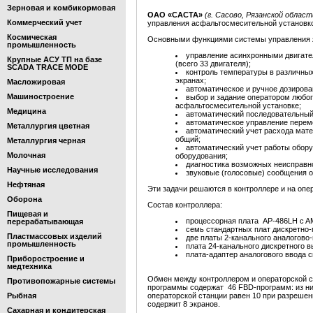
Зерновая и комбикормовая
ОАО «САСТА»
(г. Сасово, Рязанской област
Коммерческий учет
управления асфальтосмесительной установ
Космическая
Основными функциями системы управления 
промышленность
управление асинхронными двигате
Крупные АСУ ТП на базе
(всего 33 двигателя);
SCADA TRACE MODE
контроль температуры в различных
экранах;
Масложировая
автоматическое и ручное дозирова
Машиностроение
выбор и задание оператором любо
асфальтосмесительной установке;
Медицина
автоматический последовательный
автоматическое управление перем
Металлургия цветная
автоматический учет расхода мат
общий;
Металлургия черная
автоматический учет работы обор
Молочная
оборудования;
диагностика возможных неисправн
Научные исследования
звуковые (голосовые) сообщения о
Нефтяная
Эти задачи решаются в контроллере и на опе
Оборона
Состав контроллера:
Пищевая и
процессорная плата AP-486LH c A
перерабатывающая
семь стандартных плат дискретно-
Пластмассовых изделий
две платы 2-канального аналогово
промышленность
плата 24-канального дискретного 
плата-адаптер аналогового ввода 
Приборостроение и
медтехника
Обмен между контроллером и операторской с
Противопожарные системы
программы содержат 46 FBD-программ: из них
Рыбная
операторской станции равен 10 при разрешен
содержит 8 экранов.
Сахарная и кондитерская