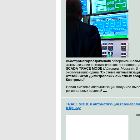
«Костромагорводоканал»
завершили
новы
автоматизации технологических процессов н
SCADA TRACE MODE
(
Адастра, Москва
). В
эксплуатацию сдана "
Система автоматизац
отстойников Димитровских очистных со
Костромы
".
Новая система автоматизации получила выс
региональных властей
...
.
TRACE MODE в автоматизации газонаполн
в Крыму
К