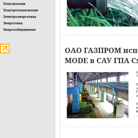
Электронная
Электротехническая
Электроэнергетика
Энергетика
Энергосбережение
ОАО ГАЗПРОМ исп
MODE в САУ ГПА С
К
T
В
а
Г
р
В
..