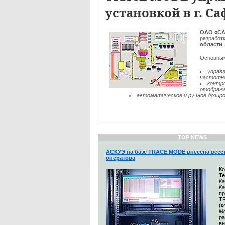
установкой в г. С
ОАО «С
разработ
области
Основным
управ
частотно
контр
отображе
автоматическое и ручное дозиров
TOP NEWS
АСКУЭ на базе TRACE MODE внесена реес
оператора
К
Т
Ка
К
п
T
(
М
ра
вн