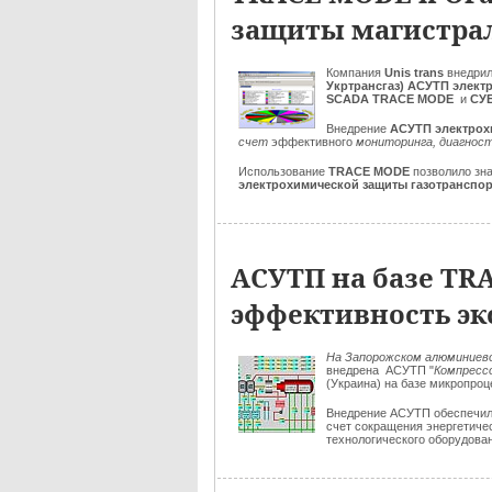
защиты магистрал
Компания
Unis trans
внедрил
Укртрансгаз)
АСУТП электр
SCADA
TRACE MODE
и
СУ
Внедрение
АСУТП электрох
счет
эффективного
мониторинга, диагност
Использование
TRACE MODE
позволило зн
электрохимической защиты газотранспо
АСУТП на базе TR
эффективность эк
На Запорожском алюминиев
внедрена АСУТП "
Компресс
(Украина) на базе микропр
Внедрение АСУТП обеспечило
счет сокращения энергетиче
технологического оборудова