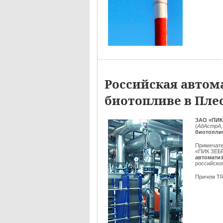
Российская автом
биотопливе в Пле
ЗАО «ПИК
(
АдАстрА,
биотопли
Примечате
«ПИК ЗЕБ
автоматиз
российско
Причем T