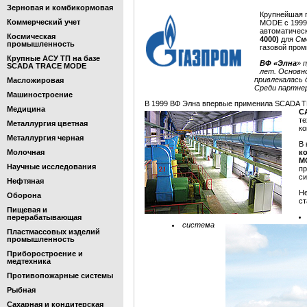
Зерновая и комбикормовая
Крупнейшая 
Коммерческий учет
MODE с 1999 
автоматичес
Космическая
4000)
для
См
промышленность
газовой про
Крупные АСУ ТП на базе
ВФ «Элна
» 
SCADA TRACE MODE
лет. Основно
привлекалась 
Масложировая
Среди партне
Машиностроение
В 1999 ВФ Элна впервые применила SCADA 
Медицина
С
т
Металлургия цветная
ко
Металлургия черная
В 
Молочная
к
M
Научные исследования
п
с
Нефтяная
Не
Оборона
ст
Пищевая и
перерабатывающая
система
Пластмассовых изделий
промышленность
Приборостроение и
медтехника
Противопожарные системы
Рыбная
Сахарная и кондитерская