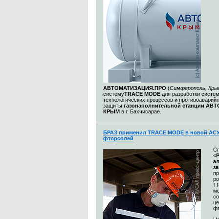
АВТОМАТИЗАЦИЯ.ПРО
(
Симферополь, Кры
систему
TRACE MODE
для разработки систе
технологических процессов и противоаварий
защиты
газонаполнительной станции АВ
КРЫМ
в г. Бахчисарае.
БРАЗ применил TRACE MODE в новой АСУ
фторсолей
С
«
а
з
п
р
T
м
со
це
ф