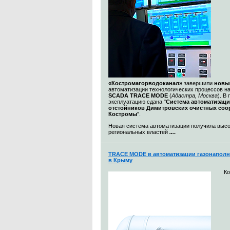
«Костромагорводоканал»
завершили
новы
автоматизации технологических процессов н
SCADA TRACE MODE
(
Адастра, Москва
). В
эксплуатацию сдана "
Система автоматизац
отстойников Димитровских очистных со
Костромы
".
Новая система автоматизации получила выс
региональных властей
...
.
TRACE MODE в автоматизации газонаполн
в Крыму
К