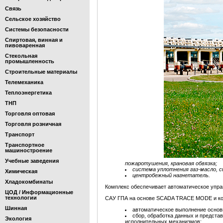
Связь
Сельское хозяйство
Системы безопасности
Спиртовая, винная и
пивоваренная
Стекольная
промышленность
Строительные материалы
Телемеханика
Теплоэнергетика
ТНП
Торговля оптовая
Торговля розничная
Транспорт
Транспортное
машиностроение
Учебные заведения
пожаротушения, крановая обвязка;
система уплотнения газ-масло, 
Химическая
центробежный нагнетатель.
Хладокомбинаты
Комплекс обеспечивает автоматическое упра
ЦОД / Информационные
технологии
САУ ГПА на основе SCADA TRACE MODE и ко
Шинная
автоматическое выполнение основ
сбор, обработка данных и предста
Экология
исполнительных механизмов;