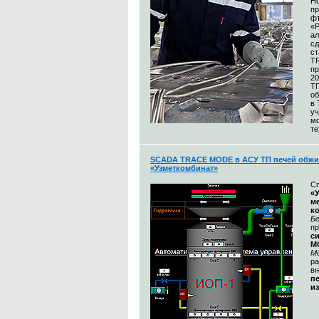
Н
пр
ф
«
а
сд
ст
T
пр
20
Т
об
в
уч
м
те
SCADA TRACE MODE в АСУ ТП печей обжи
«Узметкомбинат»
С
«
м
к
Бе
п
с
M
М
ра
в
п
и