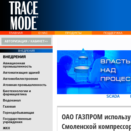
ГЛАВНАЯ
О НАС
ПРОДУКТЫ
ПОДДЕРЖКА
АВТОРИЗАЦИЯ / КАБИНЕТ>>
ВНЕДРЕНИЯ
ВНЕДРЕНИЯ
Авиационная
промышленность
Автоматизация зданий
Автомобилестроение
Атомная промышленность
Биотехнологии и
фармацевтика
SCADA
Водоканал
Газовая
Горнодобывающая
ОАО ГАЗПРОМ используе
Государственные
учреждения
Смоленской компрессо
ЖКХ