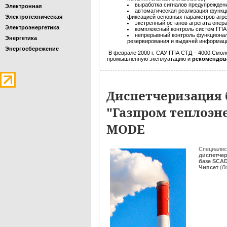
выработка сигналов предупреждени
Электронная
автоматическая реализация функц
Электротехническая
фиксацией основных параметров агрег
экстренный останов агрегата опер
Электроэнергетика
комплексный контроль систем ГПА
непрерывный контроль функционал
Энергетика
резервирования и выдачей информаци
Энергосбережение
В феврале 2000 г. САУ ГПА СТД – 4000 Смол
промышленную эксплуатацию и
рекомендов
Диспетчеризация
"Газпром теплоэне
MODE
Специали
диспетче
базе SCA
Чипсет
(
В