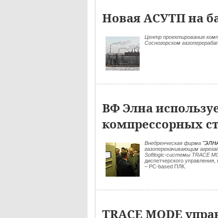
Новая АСУТП на б
Центр проектирования ком
Сосногорском газоперераба
ВФ Элна использу
компрессорных с
Внедренческая фирма
"ЭЛН
газоперекачивающим агрег
Softlogic-системы TRACE M
диспетчерского управления
– PC-based ПЛК.
TRACE MODE упра