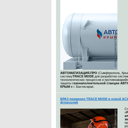
АВТОМАТИЗАЦИЯ.ПРО
(
Симферополь, Кры
систему
TRACE MODE
для разработки систе
технологических процессов и противоаварий
защиты
газонаполнительной станции АВ
КРЫМ
в г. Бахчисарае.
БРАЗ применил TRACE MODE в новой АСУ
фторсолей
С
«
а
з
п
р