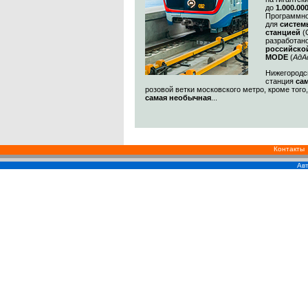
до
1.000.00
Программно
для
систем
станцией
(
разработан
российско
MODE
(
АдА
Нижегородск
станция
са
розовой ветки московского метро, кроме того
самая необычная
...
Контакты
Авт