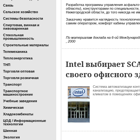
Разработка программы управления асфальто
Связь
области
), конструкторами по специальности
Сельское хозяйство
Нижегородской области, до того никогда не 
Системы безопасности
Заказчику нравится наглядность технологиче
самим оператором, комфорт кабины управле
Спиртовая, винная и
пивоваренная
Стекольная
По материалам доклада на 6-ой Международ
промышленность
, 2000
Строительные материалы
Телемеханика
Теплоэнергетика
Intel выбирает S
ТНП
своего офисного 
Торговля оптовая
Торговля розничная
Транспорт
Система автоматизации конт
канализацию, предотвращает
Транспортное
климатом в помещениях офиса
машиностроение
Учебные заведения
Химическая
Хладокомбинаты
ЦОД / Информационные
технологии
Шинная
Экология