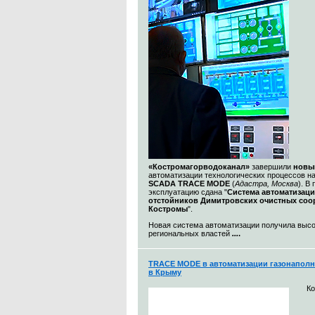
«Костромагорводоканал»
завершили
новы
автоматизации технологических процессов н
SCADA TRACE MODE
(
Адастра, Москва
). В
эксплуатацию сдана "
Система автоматизац
отстойников Димитровских очистных со
Костромы
".
Новая система автоматизации получила выс
региональных властей
...
.
TRACE MODE в автоматизации газонаполн
в Крыму
К