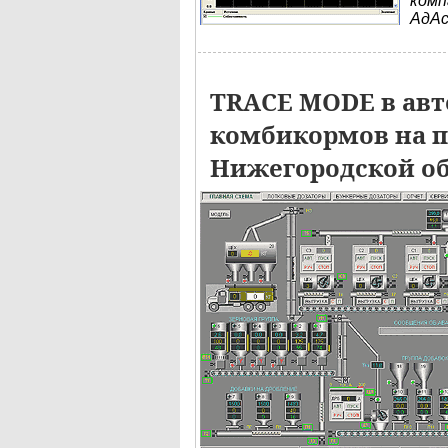
комп
АдА
TRACE MODE в авт
комбикормов на п
Нижегородской о