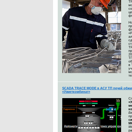
T
м
со
це
ф
Н
пр
ф
«
а
сд
ст
T
пр
20
Т
об
в
уч
м
те
SCADA TRACE MODE в АСУ ТП печей обжи
«Узметкомбинат»
С
«
м
к
Бе
п
с
M
М
ра