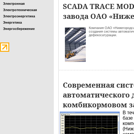
SCADA TRACE MODE
Электронная
Электротехническая
завода ОАО «Ниже
Электроэнергетика
Энергетика
Компания ОАО «Нижегородс
Энергосбережение
создания системы автоматич
дефекосатурации.
Современная сис
автоматического 
комбикормовом з
В те
базе
комп
(Ниж