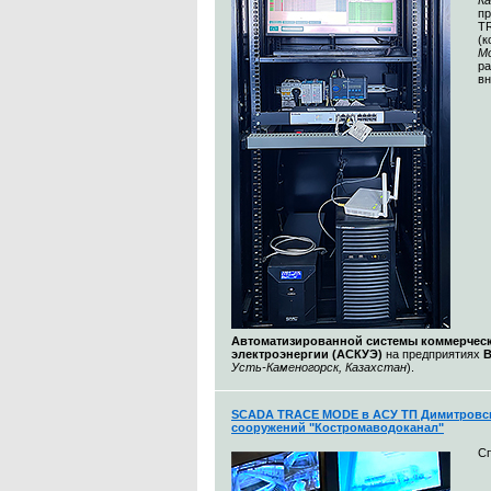
К
п
T
(
М
ра
вн
Автоматизированной системы коммерческ
электроэнергии (АСКУЭ)
на предприятиях
Усть-Каменогорск, Казахстан
).
SCADA TRACE MODE в АСУ ТП Димитровс
сооружений "Костромаводоканал"
С