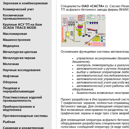
Зерновая и комбикормовая
Специалисты
ОАО «САСТА»
(г. Сасово Ряз
Коммерческий учет
ТП асфальто-бетонного завода фирмы ВНИ
Космическая
промышленность
Крупные АСУ ТП на базе
SCADA TRACE MODE
Масложировая
Машиностроение
Медицина
Основными функциями системы автоматизаци
Металлургия цветная
Металлургия черная
управление асинхронными двигат
двигателя);
Молочная
контроль температуры в различ
автоматическое и ручное дозиро
Научные исследования
выбор и задание оператором люб
автоматический последовательный
Нефтяная
автоматическое управление пере
Оборона
автоматический учет расхода ма
автоматический учет работы обо
Пищевая и
оборудования;
перерабатывающая
диагностика возможных неисправ
Пластмассовых изделий
Проект разработан в Инструментальной сис
промышленность
7 графических экранов, полностью отражающ
бетонного завода. Для оповещения оператора
Приборостроение и
медтехника
Все возможные неисправности разделены на 
графические экраны в виде трех строк авари
Противопожарные системы
Для оповещения оператора асфальто-бетонно
Рыбная
оборудования разработана специальная прог
голосовых сообщений оператору (в виде набо
Сахарная и кондитерская