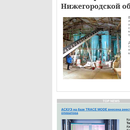
Нижегородской о
В
п
х
к
т
Д
с
п
TOP NEWS
АСКУЭ на базе TRACE MODE внесена реес
оператора
К
Т
Ка