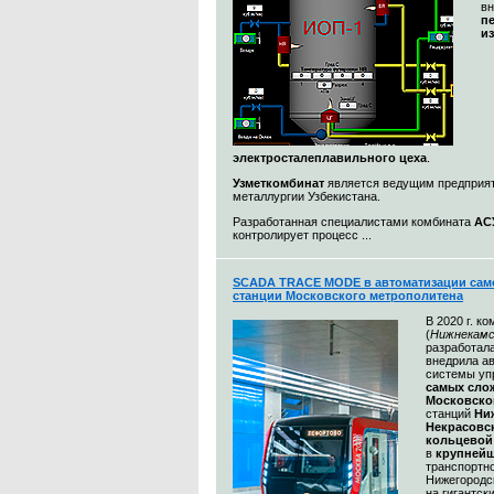
в
п
и
электросталеплавильного цеха
.
Узметкомбинат
является ведущим предприя
металлургии Узбекистана.
Разработанная специалистами комбината
АС
контролирует процесс ...
SCADA TRACE MODE в автоматизации сам
станции Московского метрополитена
В 2020 г. к
(
Нижнекамс
разработал
внедрила а
системы уп
самых сл
Московско
станций
Ни
Некрасовс
кольцевой
в
крупнейш
транспортн
Нижегородс
на гигантск