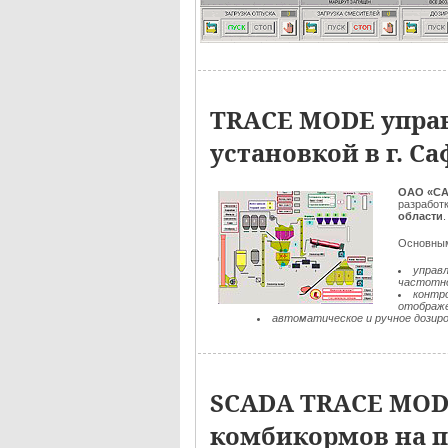
TRACE MODE упра
установкой в г. С
ОАО «С
разработ
области
Основным
управ
частотно
контр
отображе
автоматическое и ручное дозиров
SCADA TRACE MODE
комбикормов на п