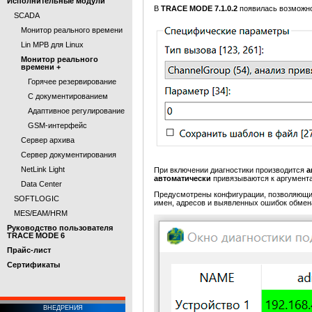
Исполнительные модули
В
TRACE MODE 7.1.0.2
появилась возможн
SCADA
Монитор реального времени
Lin МРВ для Linux
Монитор реального
времени +
Горячее резервирование
С документированием
Адаптивное регулирование
GSM-интерфейс
Сервер архива
Сервер документирования
NetLink Light
При включении диагностики производится
а
автоматически
привязываются к аргумент
Data Center
Предусмотрены конфигурации, позволяющи
SOFTLOGIC
имен, адресов и выявленных ошибок обме
MES/EAM/HRM
Руководство пользователя
TRACE MODE 6
Прайс-лист
Cертификаты
ВНЕДРЕНИЯ