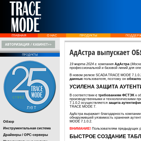
ГЛАВНАЯ
О НАС
ПРОДУКТЫ
ПОДДЕР
АВТОРИЗАЦИЯ / КАБИНЕТ>>
АдАстра выпускает ОБ
ПРОДУКТЫ
19 марта 2024 г.
компания
АдАстра
(
Моск
профессиональной и базовой линий для о
В новом релизе SCADA TRACE MODE 7.1.0.2
данных
пользователя, поэтому он
обязате
УСИЛЕНА ЗАЩИТА АУТЕН
В соответствии
с требованиям ФСТЭК
к 
производственными и технологическими п
7.1.0.2 осуществляется
защита аутентифи
TRACE MODE 7.
АдАстра выражает благодарность компани
обнаружившей уязвимость хранения аутенти
MODE 7.1.0.2.
Обзор
Инструментальная система
ВНИМАНИЕ!
Пользователям предыдущих 
Драйверы / OPC-серверы
БЫСТРОЕ СОЗДАНИЕ ТАБ