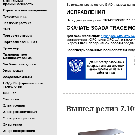
Стекольная
промышленность
Вывод данных из одного SIAD и вывод данн
Строительные материалы
ИСПРАВЛЕНИЯ
Телемеханика
Перед выпуском релиз
TRACE MODE 7.1.0
Теплоэнергетика
СКАЧАТЬ SCADA TRACE MOD
ТНП
Торговля оптовая
Для всех желающих
в разделе
Скачать S
контроллеров, OPC и/или OPC UA, а также
Торговля розничная
(через
1 час непрерывной работы
ввод/в
Транспорт
Зарегистрированные пользователи
могу
Транспортное
машиностроение
Учебные заведения
Химическая
Хладокомбинаты
ЦОД / Информационные
технологии
Шинная
Экология
Вышел релиз 7.1
Электронная
Электротехническая
Электроэнергетика
Энергетика
Энергосбережение