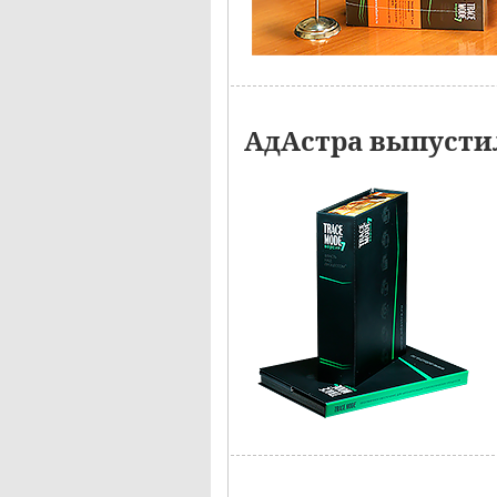
АдАстра выпустил