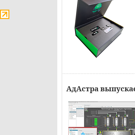
АдАстра выпускае