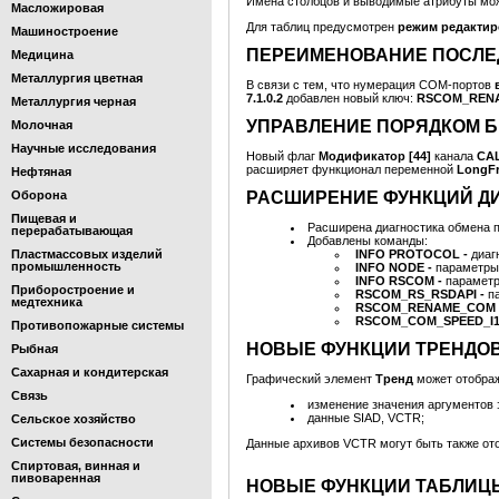
Имена столбцов и выводимые атрибуты мо
Масложировая
Для таблиц предусмотрен
режим редактир
Машиностроение
ПЕРЕИМЕНОВАНИЕ ПОСЛЕ
Медицина
Металлургия цветная
В связи с тем, что нумерация COM-портов
7.1.0.2
добавлен новый ключ:
RSCOM_REN
Металлургия черная
УПРАВЛЕНИЕ ПОРЯДКОМ БИ
Молочная
Научные исследования
Новый флаг
Модификатор [44]
канала
CAL
расширяет функционал переменной
LongFr
Нефтяная
Оборона
РАСШИРЕНИЕ ФУНКЦИЙ Д
Пищевая и
Расширена диагностика обмена 
перерабатывающая
Добавлены команды:
Пластмассовых изделий
INFO PROTOCOL -
диаг
промышленность
INFO NODE -
параметры
INFO RSCOM -
параметр
Приборостроение и
RSCOM_RS_RSDAPI -
п
медтехника
RSCOM_RENAME_COM 
RSCOM_COM_SPEED_I1
Противопожарные системы
НОВЫЕ ФУНКЦИИ ТРЕНДО
Рыбная
Сахарная и кондитерская
Графический элемент
Тренд
может отображ
Связь
изменение значения аргументов 
данные SIAD, VCTR;
Сельское хозяйство
Системы безопасности
Данные архивов VCTR могут быть также ото
Спиртовая, винная и
пивоваренная
НОВЫЕ ФУНКЦИИ ТАБЛИЦ