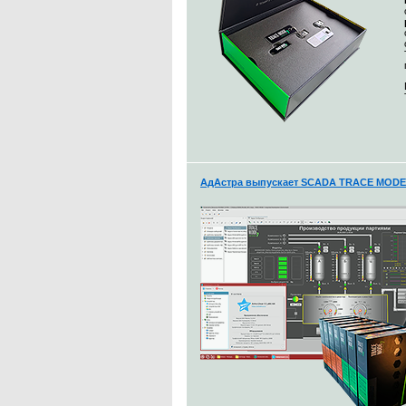
АдАстра выпускает SCADA TRACE MODE 7