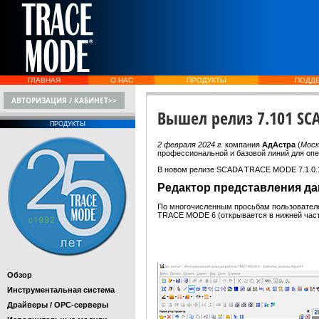
ГЛАВНАЯ
О НАС
ПРОДУКТЫ
ПОДД
АВТОРИЗАЦИЯ / КАБИНЕТ>>
Вышел релиз 7.101 SC
ПРОДУКТЫ
2 февраля 2024 г.
компания
АдАстра
(
Моск
профессиональной и базовой линий для о
В новом релизе SCADA TRACE MODE 7.1.0.
Редактор представления д
По многочисленным просьбам пользователе
TRACE MODE 6 (открывается в нижней част
Обзор
Инструментальная система
Драйверы / OPC-серверы