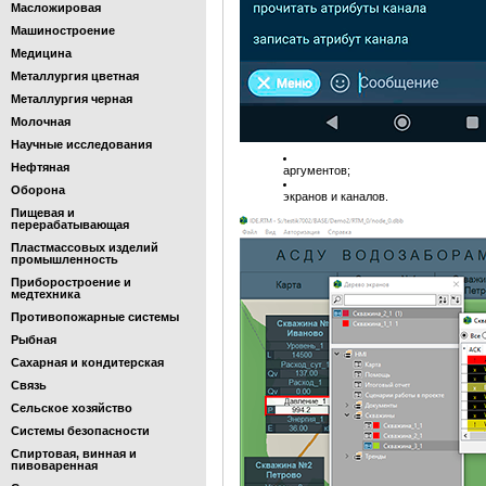
Масложировая
Машиностроение
Медицина
Металлургия цветная
Металлургия черная
Молочная
Научные исследования
Нефтяная
аргументов;
Оборона
экранов и каналов.
Пищевая и
перерабатывающая
Пластмассовых изделий
промышленность
Приборостроение и
медтехника
Противопожарные системы
Рыбная
Сахарная и кондитерская
Связь
Сельское хозяйство
Системы безопасности
Спиртовая, винная и
пивоваренная