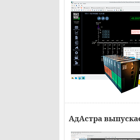
АдАстра выпускае