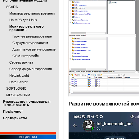
Исполнительные модули
SCADA
Монитор реального времени
Lin МРВ для Linux
Монитор реального
времени +
Горячее резервирование
С документированием
Адаптивное регулирование
GSM-интерфейс
Сервер архива
Сервер документирования
NetLink Light
Data Center
SOFTLOGIC
MES/EAM/HRM
Руководство пользователя
Развитие возможностей ко
TRACE MODE 6
Прайс-лист
Cертификаты
ВНЕДРЕНИЯ