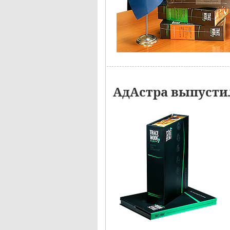
АдАстра выпустил