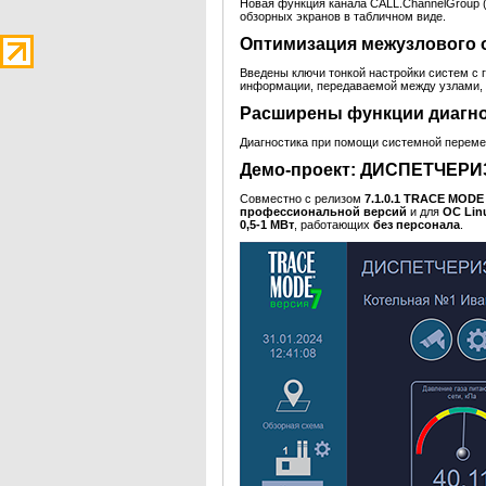
Новая функция канала CALL.ChannelGroup (т
обзорных экранов в табличном виде.
Оптимизация межузлового 
Введены ключи тонкой настройки систем с
информации, передаваемой между узлами, 
Расширены функции диагно
Диагностика при помощи системной перем
Демо-проект: ДИСПЕТЧЕ
Совместно с релизом
7.1.0.1 TRACE MOD
профессиональной версий
и для
ОС Lin
0,5-1 МВт
, работающих
без персонала
.