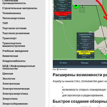
Стекольная
промышленность
Строительные материалы
Телемеханика
Теплоэнергетика
ТНП
Торговля оптовая
Торговля розничная
Транспорт
Транспортное
машиностроение
Учебные заведения
Химическая
Хладокомбинаты
ЦОД / Информационные
технологии
Шинная
Расширены возможности р
Экология
Атрибуты канала CALL.SchedulerSet дают н
Электронная
Электротехническая
возможность открыть планировщик 
Электроэнергетика
для просмотра и редактирования.
Энергетика
Быстрое создание обзорны
Энергосбережение