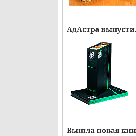
АдАстра выпустил
Вышла новая кн