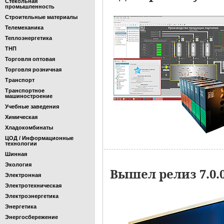
Стекольная
промышленность
Строительные материалы
Телемеханика
Теплоэнергетика
ТНП
Торговля оптовая
Торговля розничная
Транспорт
Транспортное
машиностроение
Учебные заведения
Химическая
Хладокомбинаты
ЦОД / Информационные
технологии
Шинная
Экология
Вышел релиз 7.0.
Электронная
Электротехническая
Электроэнергетика
Энергетика
Энергосбережение