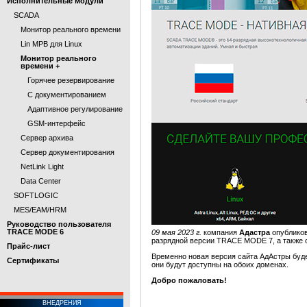
Исполнительные модули
SCADA
Монитор реального времени
Lin МРВ для Linux
Монитор реального
времени +
Горячее резервирование
С документированием
Адаптивное регулирование
GSM-интерфейс
Сервер архива
Сервер документирования
NetLink Light
Data Center
SOFTLOGIC
MES/EAM/HRM
Руководство пользователя
TRACE MODE 6
09 мая 2023 г.
компания
Адастра
опубликов
разрядной версии TRACE MODE 7, а также 
Прайс-лист
Временно новая версия сайта АдАстры буд
Cертификаты
они будут доступны на обоих доменах.
Добро пожаловать!
ВНЕДРЕНИЯ