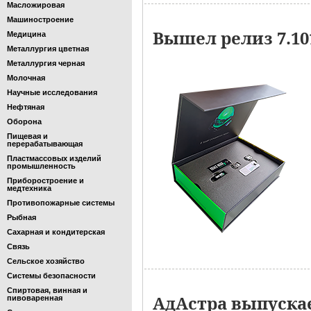
Масложировая
Машиностроение
Вышел релиз 7.1
Медицина
Металлургия цветная
Металлургия черная
Молочная
Научные исследования
Нефтяная
Оборона
Пищевая и
перерабатывающая
Пластмассовых изделий
промышленность
Приборостроение и
медтехника
Противопожарные системы
Рыбная
Сахарная и кондитерская
Связь
Сельское хозяйство
Системы безопасности
Спиртовая, винная и
АдАстра выпускае
пивоваренная