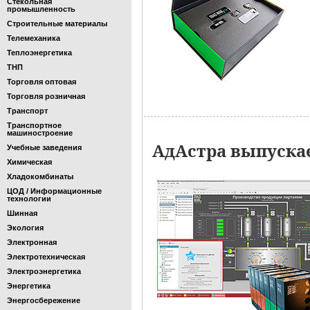
Стекольная
промышленность
Строительные материалы
Телемеханика
Теплоэнергетика
ТНП
Торговля оптовая
Торговля розничная
Транспорт
Транспортное
машиностроение
АдАстра выпускае
Учебные заведения
Химическая
Хладокомбинаты
ЦОД / Информационные
технологии
Шинная
Экология
Электронная
Электротехническая
Электроэнергетика
Энергетика
Энергосбережение