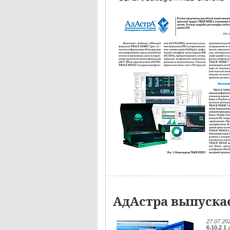
АдАстра выпускае
27.07.20
6.10.2
.
1
д