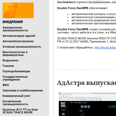
постоянного
горячего резервирования, ил
Double Force ЛинМРВ
обеспечивает:
автоматический контроль статусо
автоматическую синхронизацию 
автоматическое разрешение конф
ВНЕДРЕНИЯ
автоматическое протоколировани
Авиационная
Double Force ЛинМРВ
служит основой для
промышленность
системы - могут работать и в Linux, и в Wi
Автоматизация зданий
SCADA TRACE MODE внесена РЕЕСТР О
Автомобилестроение
РФ от 07.12.2017 №680, Приложение 1, №пп
Атомная промышленность
С вопросами обращайтесь:
http://forum.adas
Биотехнологии и
фармацевтика
Водоканал
Газовая
Горнодобывающая
Государственные
учреждения
АдАстра выпуска
ЖКХ
Зерновая и комбикормовая
Коммерческий учет
Космическая
промышленность
Крупные АСУ ТП на базе
SCADA TRACE MODE