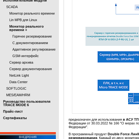
Исполнительные модули
SCADA
Монитор реального времени
Lin МРВ для Linux
Монитор реального
времени +
Горячее резервирование
С документированием
Адаптивное регулирование
GSM-интерфейс
Сервер архива
Сервер документирования
NetLink Light
Data Center
SOFTLOGIC
MES/EAM/HRM
Руководство пользователя
TRACE MODE 6
Прайс-лист
Cертификаты
предназначен для использования
в АСУ Т
Федерации от 30.03.2022 № 166 "О мерах 
Федерации".
В программный продукт
Double Force Ли
ВНЕДРЕНИЯ
резервирования
. Каждый из двух монитор