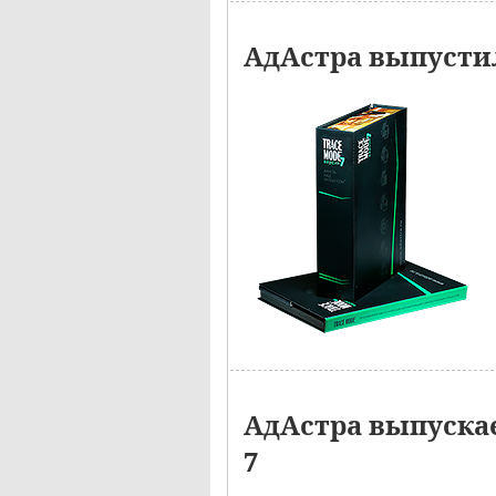
АдАстра выпустил
АдАстра выпуска
7