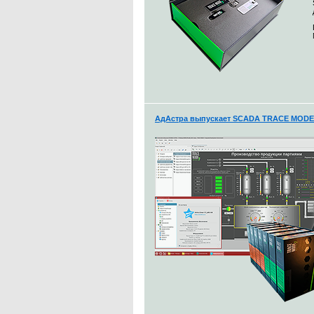
АдАстра выпускает SCADA TRACE MODE 7