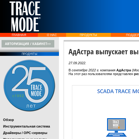
ГЛАВНАЯ
О НАС
ПРОДУКТЫ
ПОДДЕ
АВТОРИЗАЦИЯ / КАБИНЕТ>>
АдАстра выпускает в
ПРОДУКТЫ
27.09.2022.
В
сентябре 2022 г.
компания
АдАстра
(
Мос
На этот раз пользователям представлен
ре
Обзор
Инструментальная система
Драйверы / OPC-серверы