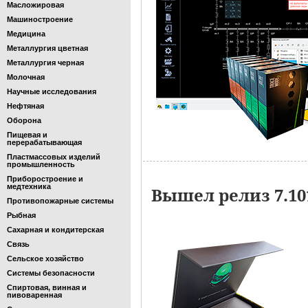
Масложировая
Машиностроение
Медицина
Металлургия цветная
Металлургия черная
Молочная
Научные исследования
Нефтяная
Оборона
Пищевая и
перерабатывающая
Пластмассовых изделий
промышленность
Приборостроение и
медтехника
Вышел релиз 7.1
Противопожарные системы
Рыбная
Сахарная и кондитерская
Связь
Сельское хозяйство
Системы безопасности
Спиртовая, винная и
пивоваренная