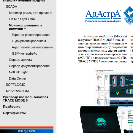
Исполнительные модули
SCADA
Монитор реального времени
Lin МРВ для Linux
Монитор реального
времени +
Горячее резервирование
С документированием
Адаптивное регулирование
GSM-интерфейс
Сервер архива
Сервер документирования
NetLink Light
Data Center
SOFTLOGIC
MES/EAM/HRM
Руководство пользователя
TRACE MODE 6
Прайс-лист
Cертификаты
ВНЕДРЕНИЯ