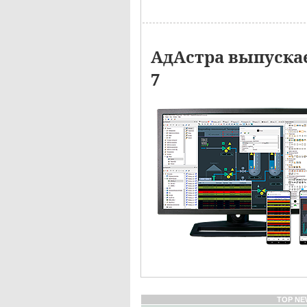
АдАстра выпуска
7
TOP NE