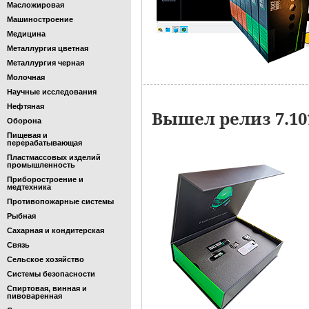
Масложировая
Машиностроение
Медицина
Металлургия цветная
Металлургия черная
Молочная
Научные исследования
Нефтяная
Вышел релиз 7.1
Оборона
Пищевая и
перерабатывающая
Пластмассовых изделий
промышленность
Приборостроение и
медтехника
Противопожарные системы
Рыбная
Сахарная и кондитерская
Связь
Сельское хозяйство
Системы безопасности
Спиртовая, винная и
пивоваренная