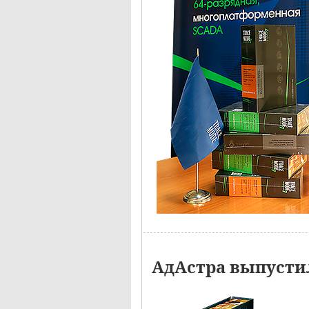
АдАстра выпустил