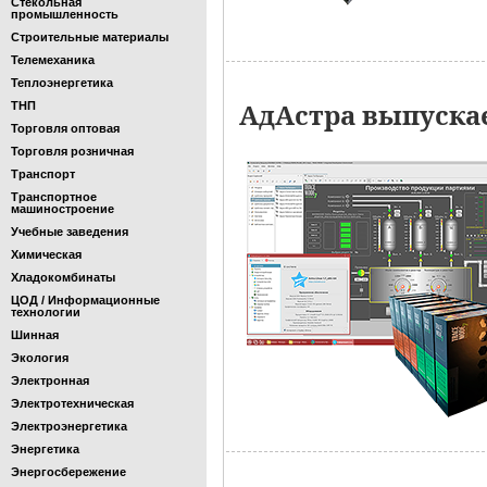
Стекольная
промышленность
Строительные материалы
Телемеханика
Теплоэнергетика
АдАстра выпускае
ТНП
Торговля оптовая
Торговля розничная
Транспорт
Транспортное
машиностроение
Учебные заведения
Химическая
Хладокомбинаты
ЦОД / Информационные
технологии
Шинная
Экология
Электронная
Электротехническая
Электроэнергетика
Энергетика
Энергосбережение