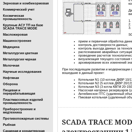
и 
Зерновая и комбикормовая
ко
Коммерческий учет
Да
ви
Космическая
промышленность
1.
2.
Крупные АСУ ТП на базе
3.
SCADA TRACE MODE
Масложировая
S
Машиностроение
прием и первичная обработка данн
контроль достоверности данных;
Медицина
контроль выхода данных за технол
распознавание аварийных ситуаци
Металлургия цветная
проведение расчетов технологичес
визуализация текущего состояния 
Металлургия черная
архивирование всех изменений зна
Молочная
При последующем развитии и модернизации 
Научные исследования
вошедшие в данный проект:
Нефтяная
Котельная N1 (10 котлов ДКВР 10/1
Котельная N2 (5 котлов ДКВР 20/13)
Оборона
Котельная N3 (3 котла КВГМ 20-150
Пищевая и
Насосная нагорных резервуаров (
перерабатывающая
Актюбинское ПТС (удаленный объе
Пиковая котельная (удаленный об
Пластмассовых изделий
промышленность
Приборостроение и
медтехника
Противопожарные системы
SCADA TRACE MOD
Рыбная
электростанции 1
Сахарная и кондитерская