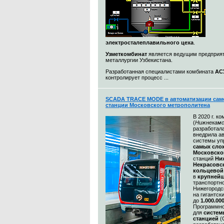
электросталеплавильного цеха
.
Узметкомбинат
является ведущим предприя
металлургии Узбекистана.
Разработанная специалистами комбината
АС
контролирует процесс ...
SCADA TRACE MODE в автоматизации сам
станции Московского метрополитена
В 2020 г. к
(
Нижнекамс
разработал
внедрила а
системы уп
самых сл
Московско
станций
Ни
Некрасовс
кольцевой
в
крупнейш
транспортн
Нижегородс
на гигантск
до
1.000.00
Программно
для
систем
станцией
(