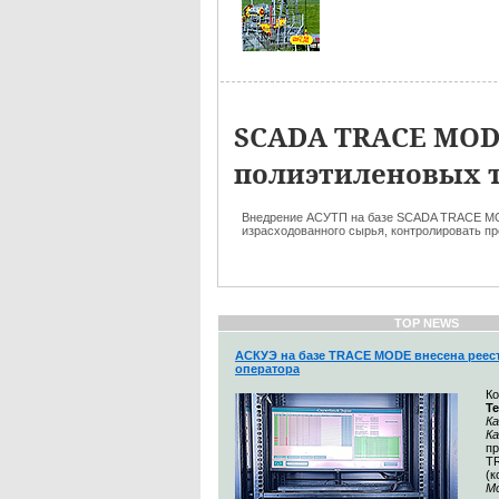
SCADA TRACE MOD
полиэтиленовых т
Внедрение АСУТП на базе SCADA TRACE MOD
израсходованного сырья, контролировать пр
TOP NEWS
АСКУЭ на базе TRACE MODE внесена реес
оператора
К
Т
Ка
К
п
T
(
М