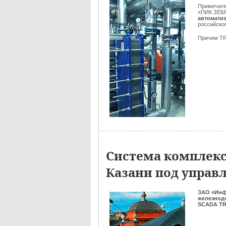
Примечате
«ПИК ЗЕБ
автоматиз
российско
Причем T
Система комплекс
Казани под управ
ЗАО «Инф
железнод
SCADA TR