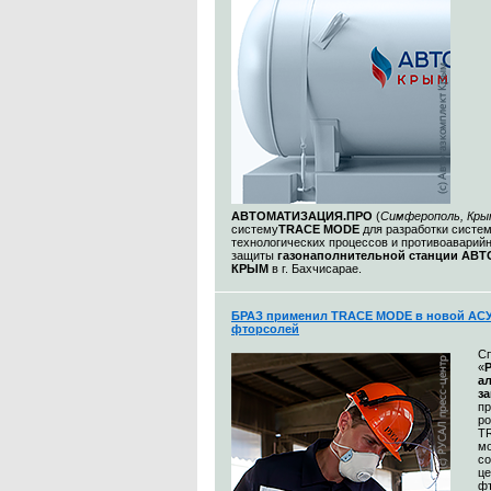
АВТОМАТИЗАЦИЯ.ПРО
(
Симферополь, Кры
систему
TRACE MODE
для разработки систе
технологических процессов и противоаварий
защиты
газонаполнительной станции АВ
КРЫМ
в г. Бахчисарае.
БРАЗ применил TRACE MODE в новой АСУ
фторсолей
С
«
а
з
п
р
T
м
со
це
ф