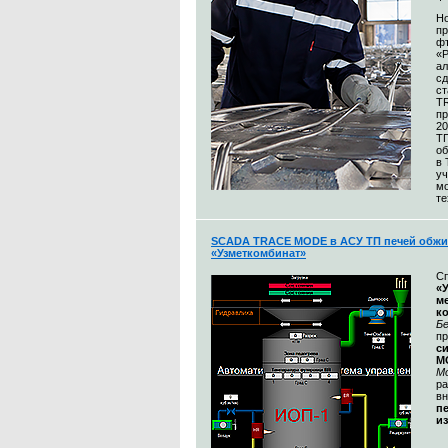
Н
пр
ф
«
а
сд
ст
T
пр
20
Т
об
в
уч
м
те
SCADA TRACE MODE в АСУ ТП печей обжи
«Узметкомбинат»
С
«
м
к
Бе
п
с
M
М
ра
в
п
и