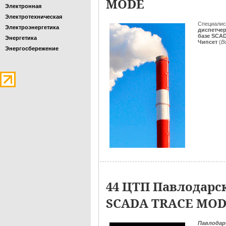
MODE
Электронная
Электротехническая
Специали
Электроэнергетика
диспетче
базе SCA
Энергетика
Чипсет
(
В
Энергосбережение
44 ЦТП Павлодарс
SCADA TRACE MO
Павлодар