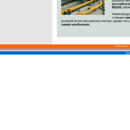
разработан
российско
MODE
(
АдА
Нижегородск
станция
са
розовой ветки московского метро, кроме того
самая необычная
...
Контакты
Авт