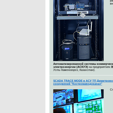
ра
вн
Автоматизированной системы коммерческ
электроэнергии (АСКУЭ)
на предприятиях
Усть-Каменогорск, Казахстан
).
SCADA TRACE MODE в АСУ ТП Димитровс
сооружений "Костромаводоканал"
С