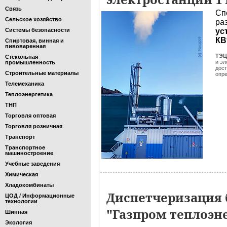
Связь
Сп
Сельское хозяйство
ра
Системы безопасности
ус
КВ
Спиртовая, винная и
пивоваренная
ТЭЦ
Стекольная
и эл
промышленность
дос
Строительные материалы
опр
Телемеханика
Теплоэнергетика
ТНП
Торговля оптовая
Торговля розничная
Транспорт
Транспортное
машиностроение
Учебные заведения
Химическая
Хладокомбинаты
Диспетчеризация
ЦОД / Информационные
технологии
"Газпром теплоэне
Шинная
Экология