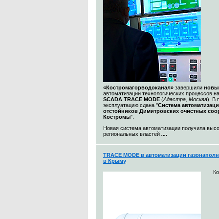
«Костромагорводоканал»
завершили
новы
автоматизации технологических процессов н
SCADA TRACE MODE
(
Адастра, Москва
). В
эксплуатацию сдана "
Система автоматизац
отстойников Димитровских очистных со
Костромы
".
Новая система автоматизации получила выс
региональных властей
...
.
TRACE MODE в автоматизации газонаполн
в Крыму
К