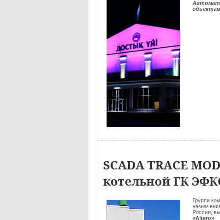
Автомати
объекта
SCADA TRACE MOD
котельной ГК ЭФКО
Группа ко
назначени
России, в
«Altero»
.