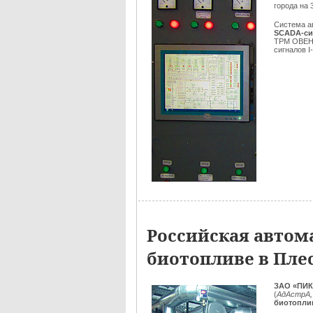
города на 
Система а
SCADA-си
ТРМ ОВЕН,
сигналов I
Российская автом
биотопливе в Пле
ЗАО «ПИК
(
АдАстрА,
биотопли