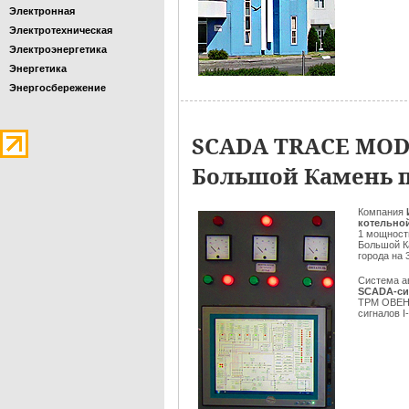
Электронная
Электротехническая
Электроэнергетика
Энергетика
Энергосбережение
SCADA TRACE MODE
Большой Камень 
Компания
котельной
1 мощност
Большой К
города на 
Система а
SCADA-си
ТРМ ОВЕН,
сигналов I