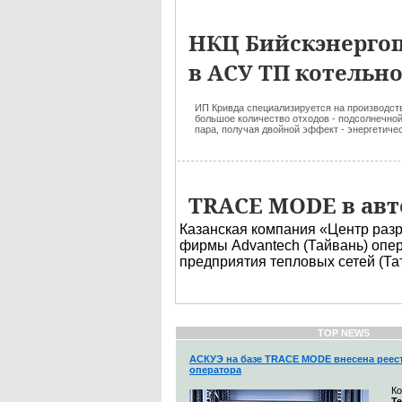
НКЦ Бийскэнерго
в АСУ ТП котельной
ИП Кривда специализируется на производств
большое количество отходов - подсолнечной 
пара, получая двойной эффект - энергетичес
TRACE MODE в авт
Казанская компания «Центр раз
фирмы Advantech (Тайвань) опе
предприятия тепловых сетей (Та
TOP NEWS
АСКУЭ на базе TRACE MODE внесена реес
оператора
К
Т