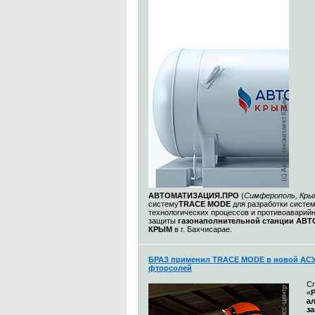
АВТОМАТИЗАЦИЯ.ПРО
(
Симферополь, Кры
систему
TRACE MODE
для разработки систе
технологических процессов и противоаварий
защиты
газонаполнительной станции АВ
КРЫМ
в г. Бахчисарае.
БРАЗ применил TRACE MODE в новой АСУ
фторсолей
С
«
а
з