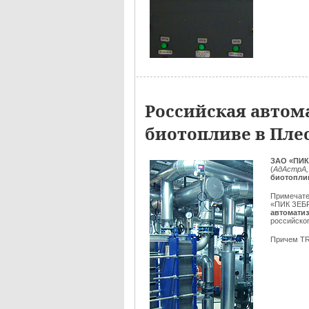
Российская автом
биотопливе в Пле
ЗАО «ПИК
(
АдАстрА,
биотопли
Примечате
«ПИК ЗЕБ
автоматиз
российско
Причем T