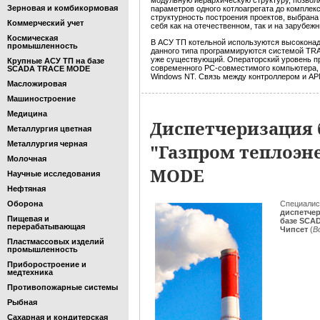
модульную иерархическую структуру, позвол
Зерновая и комбикормовая
параметров одного котлоагрегата до комплек
структурность построения проектов, выбран
Коммерческий учет
себя как на отечественном, так и на зарубе
Космическая
В АСУ ТП котельной используются высокона
промышленность
данного типа программируются системой TRA
уже существующий. Операторский уровень пр
Крупные АСУ ТП на базе
современного PC-совместимого компьютера,
SCADA TRACE MODE
Windows NT. Связь между контроллером и АРМ
Масложировая
Машиностроение
Медицина
Диспетчеризация
Металлургия цветная
Металлургия черная
"Газпром теплоэне
Молочная
MODE
Научные исследования
Нефтяная
Оборона
Специали
диспетче
Пищевая и
базе SCA
перерабатывающая
Чипсет
(
В
Пластмассовых изделий
промышленность
Приборостроение и
медтехника
Противопожарные системы
Рыбная
Сахарная и кондитерская