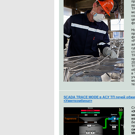
п
р
T
м
со
це
ф
Н
пр
ф
«
а
сд
ст
T
пр
20
Т
об
в
уч
м
те
SCADA TRACE MODE в АСУ ТП печей обжи
«Узметкомбинат»
С
«
м
к
Бе
п
с
M