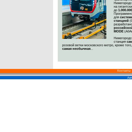
Нижегородс
на гигантск
до
1.000.00
Программно
для
систем
станцией
(
разработан
российско
MODE
(
АдА
Нижегородск
станция
са
розовой ветки московского метро, кроме того
самая необычная
...
Контакты
Авт