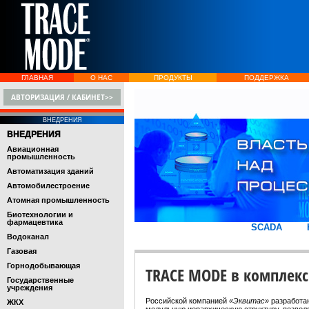
ГЛАВНАЯ
О НАС
ПРОДУКТЫ
ПОДДЕРЖКА
АВТОРИЗАЦИЯ / КАБИНЕТ>>
ВНЕДРЕНИЯ
ВНЕДРЕНИЯ
Авиационная
промышленность
Автоматизация зданий
Автомобилестроение
Атомная промышленность
Биотехнологии и
фармацевтика
SCADA
Водоканал
Газовая
Горнодобывающая
TRACE MODE в комплек
Государственные
учреждения
Российской компанией
«Эквитас»
разработан
ЖКХ