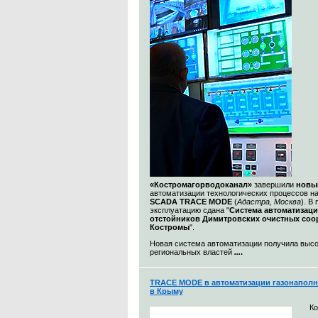
«Костромагорводоканал»
завершили
новы
автоматизации технологических процессов н
SCADA TRACE MODE
(
Адастра, Москва
). В
эксплуатацию сдана "
Система автоматизац
отстойников Димитровских очистных со
Костромы
".
Новая система автоматизации получила выс
региональных властей
...
.
TRACE MODE в автоматизации газонаполн
в Крыму
К