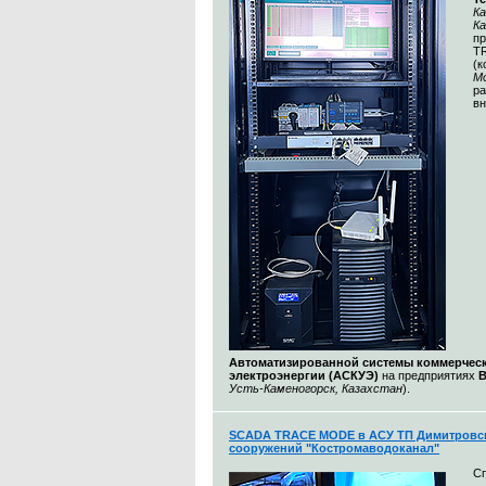
Ка
К
п
T
(
М
ра
вн
Автоматизированной системы коммерческ
электроэнергии (АСКУЭ)
на предприятиях
Усть-Каменогорск, Казахстан
).
SCADA TRACE MODE в АСУ ТП Димитровс
сооружений "Костромаводоканал"
С