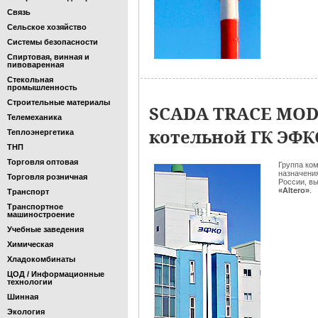
Связь
Сельское хозяйство
Системы безопасности
Спиртовая, винная и
пивоваренная
Стекольная
промышленность
Строительные материалы
SCADA TRACE MOD
Телемеханика
котельной ГК ЭФКО
Теплоэнергетика
ТНП
Торговля оптовая
Группа ко
назначени
Торговля розничная
России, в
«Altero»
.
Транспорт
Транспортное
машиностроение
Учебные заведения
Химическая
Хладокомбинаты
ЦОД / Информационные
технологии
Шинная
Экология