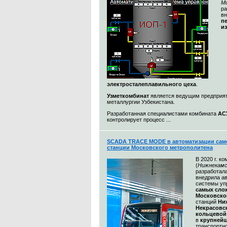
М
ра
в
п
и
электросталеплавильного цеха
.
Узметкомбинат
является ведущим предприя
металлургии Узбекистана.
Разработанная специалистами комбината
АС
контролирует процесс ...
SCADA TRACE MODE в автоматизации сам
станции Московского метрополитена
В 2020 г. к
(
Нижнекамс
разработал
внедрила а
системы уп
самых сл
Московско
станций
Ни
Некрасовс
кольцевой
в
крупнейш
транспортн