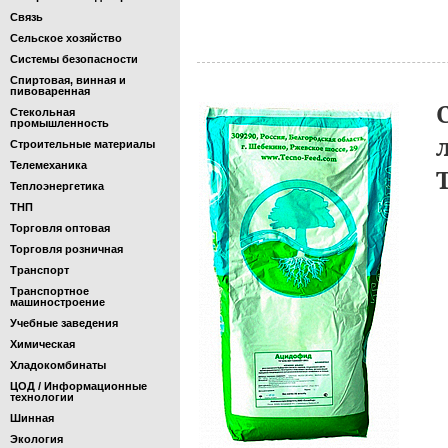
Связь
Сельское хозяйство
Системы безопасности
Спиртовая, винная и
пивоваренная
Стекольная
промышленность
Строительные материалы
Телемеханика
Теплоэнергетика
ТНП
Торговля оптовая
Торговля розничная
Транспорт
Транспортное
машиностроение
Учебные заведения
Химическая
Хладокомбинаты
ЦОД / Информационные
технологии
Шинная
Экология