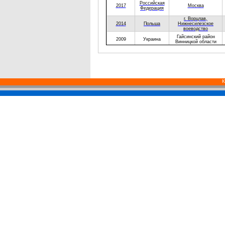
Российская
2017
Москва
Федерация
г. Ворцлав,
2014
Польша
Нижнесилезское
воеводство
Гайсинский район
2009
Украина
Винницкой области
Российская
2007
г. Краснодар
Федерация
Российская
г. Морозовск,
2007
Федерация
Ростовская область
К
2006
Украина
Киевская область
поселок Новый
Российская
Рогачик,
2005
Федерация
Городищенский район,
Волгоградская область
Российская
г. Йошкар-Ола, Марий-
2005
Федерация
Эл
2005
Украина
Киевская область
Ильиногорск,
Российская
2004
Нижегородская
Федерация
область
Российская
2003
Москва
Федерация
Российская
2002
Московская область
Федерация
д. Ясенцы,
Российская
2002
Нижегородской
Федерация
области
Российская
2001
Володарск
Федерация
Российская
Нижегородская
2000
Федерация
область