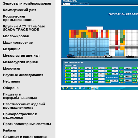
Зерновая и комбикормовая
Коммерческий учет
Космическая
промышленность
Крупные АСУ ТП на базе
SCADA TRACE MODE
Масложировая
Машиностроение
Медицина
Металлургия цветная
Металлургия черная
Молочная
Научные исследования
Нефтяная
Оборона
Пищевая и
перерабатывающая
Пластмассовых изделий
промышленность
Приборостроение и
медтехника
Противопожарные системы
Рыбная
Сахарная и кондитерская