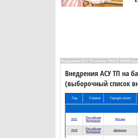
Внедрения АСУ ТП на базе TRACE MODE (вы
Внедрения АСУ ТП на б
(выборочный список в
Год
Страна
Город/н.пункт
Год
Страна
Город/н.пункт
Российская
2021
Москва
Федерация
Российская
2018
Шебекино
Федерация