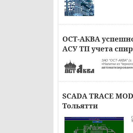
ОСТ-АКВА успешн
АСУ ТП учета спир
ЗАО “ОСТ-АКВА” (г.
«Напитки из Черног
автоматизированно
SCADA TRACE MODE 
Тольятти
О