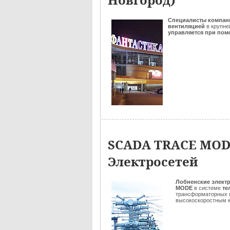
Специалисты
компан
вентиляцией
в крупне
управляется при по
SCADA TRACE MODE
Электросетей
Лобненские элект
MODE
в системе
те
трансформаторных п
высокоскоростным к