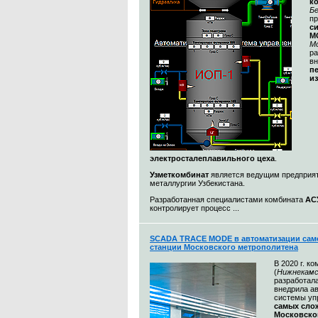
к
Бе
п
с
M
М
ра
в
п
и
электросталеплавильного цеха
.
Узметкомбинат
является ведущим предприя
металлургии Узбекистана.
Разработанная специалистами комбината
АС
контролирует процесс ...
SCADA TRACE MODE в автоматизации сам
станции Московского метрополитена
В 2020 г. к
(
Нижнекамс
разработал
внедрила а
системы уп
самых сл
Московско