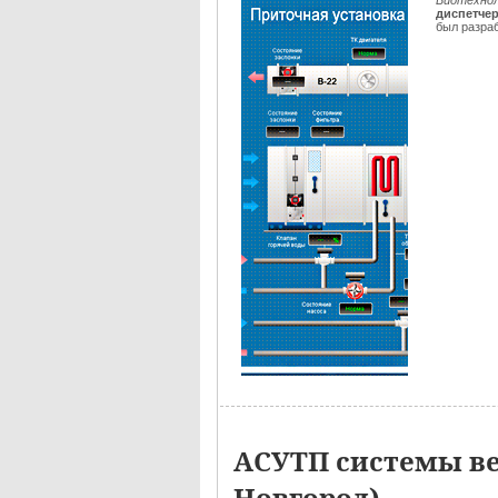
Биотехнол
диспетче
был разра
АСУТП системы в
Новгород)