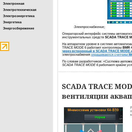
Электронная
Электротехническая
Электроэнергетика
Энергетика
Электроснабжение;
Энергосбережение
Операторский интерфейс системы автоматиза
инструментальных средств
SCADA TRACE M
На аппаратном уровне в системе автоматиза
TRACE MODE 6 работают контроллеры
BMR 4
через встроенный в SCADA TRACE MODE 
электроснабжения
опрашиваются счетчики
М
По словам разработчиков:
«Система автомат
SCADA TRACE MODE 6 работает крайне устой
SCADA TRACE MOD
вентиляции аквап
Р
п
к