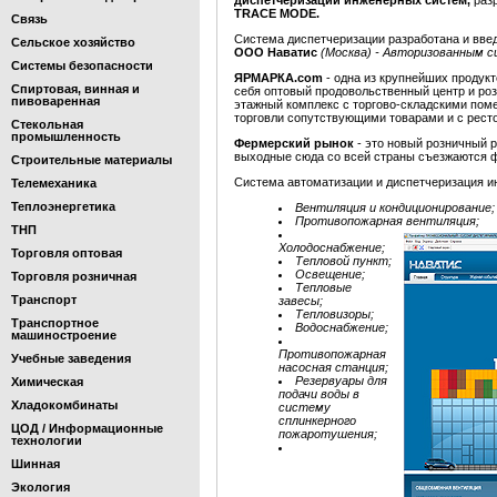
диспетчеризации инженерных систем,
раз
TRACE MODE.
Связь
Система диспетчеризации разработана и вв
Сельское хозяйство
ООО Наватис
(Москва) - Авторизованным
Системы безопасности
ЯРМАРКА.com
- одна из крупнейших продук
Спиртовая, винная и
себя оптовый продовольственный центр и ро
пивоваренная
этажный комплекс с торгово-складскими по
торговли сопутствующими товарами и с ресто
Стекольная
промышленность
Фермерский рынок
- это новый розничный 
выходные сюда со всей страны съезжаются ф
Строительные материалы
Система автоматизации и диспетчеризация и
Телемеханика
Теплоэнергетика
Вентиляция и кондиционирование;
Противопожарная вентиляция;
ТНП
Холодоснабжение;
Торговля оптовая
Тепловой пункт;
Освещение;
Торговля розничная
Тепловые
Транспорт
завесы;
Тепловизоры;
Транспортное
Водоснабжение;
машиностроение
Противопожарная
Учебные заведения
насосная станция;
Резервуары для
Химическая
подачи воды в
Хладокомбинаты
систему
сплинкерного
ЦОД / Информационные
пожаротушения;
технологии
Шинная
Экология