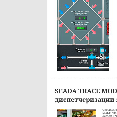
SCADA TRACE MOD
диспетчеризации 
Специалис
MODE ввел
систем
це