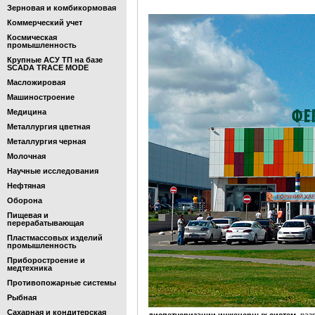
Зерновая и комбикормовая
Коммерческий учет
Космическая
промышленность
Крупные АСУ ТП на базе
SCADA TRACE MODE
Масложировая
Машиностроение
Медицина
Металлургия цветная
Металлургия черная
Молочная
Научные исследования
Нефтяная
Оборона
Пищевая и
перерабатывающая
Пластмассовых изделий
промышленность
Приборостроение и
медтехника
Противопожарные системы
Рыбная
Сахарная и кондитерская