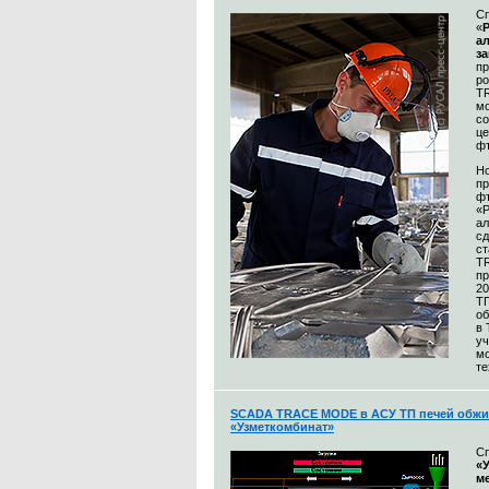
С
«
а
з
п
р
T
м
со
це
ф
Н
пр
ф
«
а
сд
ст
T
пр
20
Т
об
в
уч
м
те
SCADA TRACE MODE в АСУ ТП печей обжи
«Узметкомбинат»
С
«
м