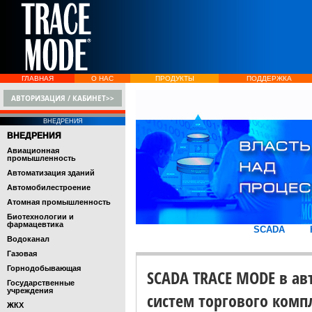
ГЛАВНАЯ
О НАС
ПРОДУКТЫ
ПОДДЕРЖКА
АВТОРИЗАЦИЯ / КАБИНЕТ>>
ВНЕДРЕНИЯ
ВНЕДРЕНИЯ
Авиационная
промышленность
Автоматизация зданий
Автомобилестроение
Атомная промышленность
Биотехнологии и
фармацевтика
SCADA
Водоканал
Газовая
Горнодобывающая
SCADA TRACE MODE в а
Государственные
учреждения
систем торгового ком
ЖКХ