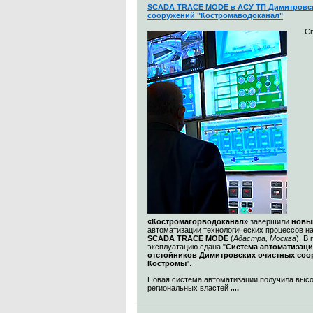
SCADA TRACE MODE в АСУ ТП Димитровс
сооружений "Костромаводоканал"
С
«Костромагорводоканал»
завершили
новы
автоматизации технологических процессов н
SCADA TRACE MODE
(
Адастра, Москва
). В
эксплуатацию сдана "
Система автоматизац
отстойников Димитровских очистных со
Костромы
".
Новая система автоматизации получила выс
региональных властей
...
.