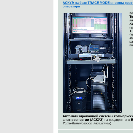
АСКУЭ на базе TRACE MODE внесена реес
оператора
К
Т
Ка
К
п
T
(
М
ра
вн
Автоматизированной системы коммерческ
электроэнергии (АСКУЭ)
на предприятиях
Усть-Каменогорск, Казахстан
).