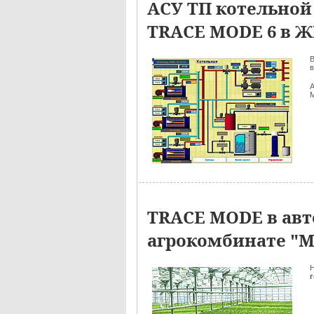
АСУ ТП котельной
TRACE MODE 6 в 
В
в
А
TRACE MODE в авт
агрокомбинате "М
Н