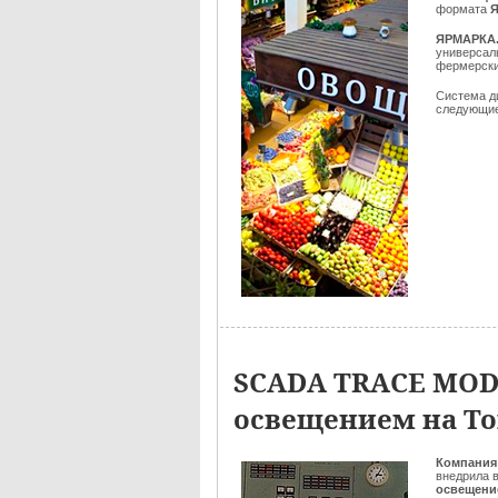
формата
ЯРМАРКА
универсал
фермерски
Система д
следующие
SCADA TRACE MODE
освещением на То
Компания
внедрила 
освещени