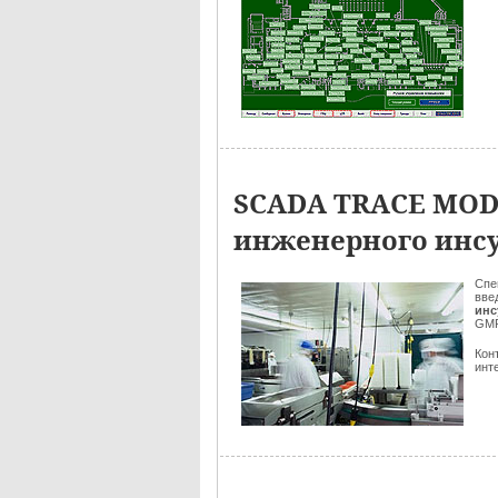
SCADA TRACE MODE
инженерного инс
Спе
вве
инс
GMP
Кон
инт