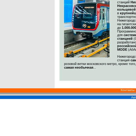
станций
Ни
Некрасовс
кольцевой
в
крупнейш
транспортн
Нижегородс
на гигантск
до
1.000.00
Программно
для
систем
станцией
(
разработан
российско
MODE
(
АдА
Нижегородск
станция
са
розовой ветки московского метро, кроме того
самая необычная
...
Контакты
Авт