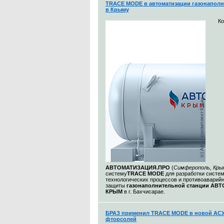
TRACE MODE в автоматизации газонаполн
в Крыму
К
АВТОМАТИЗАЦИЯ.ПРО
(
Симферополь, Кры
систему
TRACE MODE
для разработки систе
технологических процессов и противоаварий
защиты
газонаполнительной станции АВ
КРЫМ
в г. Бахчисарае.
БРАЗ применил TRACE MODE в новой АСУ
фторсолей