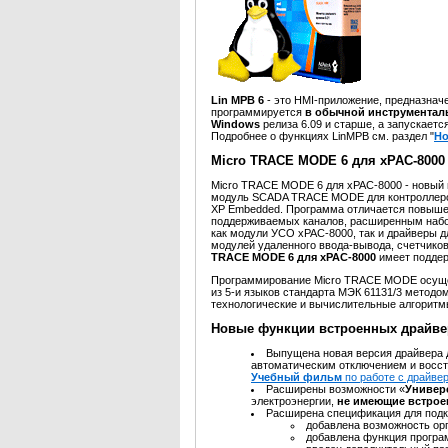
Lin МРВ 6
- это HMI-приложение, предназнач
программируется
в обычной инструмента
Windows
релиза 6.09 и старше, а запускаетс
Подробнее о функциях LinМРВ см. раздел "
Но
Micro TRACE MODE 6 для xPAC-8000
Micro TRACE MODE 6 для xPAC-8000 - новый
модуль SCADA TRACE MODE для контроллеро
XP Embedded. Программа отличается повыше
поддерживаемых каналов, расширенным набо
как модули УСО xPAC-8000, так и драйверы д
модулей удаленного ввода-вывода, счетчиков
TRACE MODE 6 для xPAC-8000
имеет поддер
Программирование Micro TRACE MODE осущес
из 5-и языков стандарта МЭК 61131/3 метод
технологические и вычислительные алгоритмы
Новые функции встроенных драйв
Выпущена новая версия драйвера 
автоматическим отключением и восст
Учебный фильм
по работе с драйве
Расширены возможности «
Универ
электроэнергии,
не имеющие встрое
Расширена спецификация для под
добавлена возможность ор
добавлена функция програ