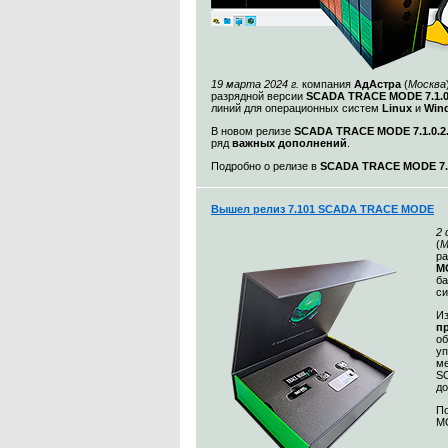
19 марта 2024 г.
компания
АдАстра
(
Москва
разрядной версии
SCADA TRACE MODE 7.1.
линий для операционных систем
Linux
и
Win
В новом релизе
SCADA TRACE MODE 7.1.0.2
ряд
важных дополнений
.
Подробно о релизе в
SCADA TRACE MODE 7.1
Вышел релиз 7.101 SCADA TRACE MODE
2
(
М
ра
MO
ба
с
Из
п
о
уп
ме
S
до
По
MO