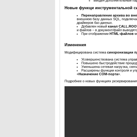
введен дополнительный па
Новые функци инструментальной с
Перенаправление архива во вн
внешнюю базу данных SQL, подключа
драйверов баз данных.
Добавлен новый
канал CALL.ROO
и файлов – в документ/файл выводя
При отображении
HTML-файлов
м
Изменения
Модифицирована система
синхронизации п
Усовершенствована система управ
Повышено быстродействие процед
Уменьшена сетевая нагрузка, связ
Расширены функции контроля и у
«
Назначение COM-порта
».
Подробнее о новых функциях резервирован