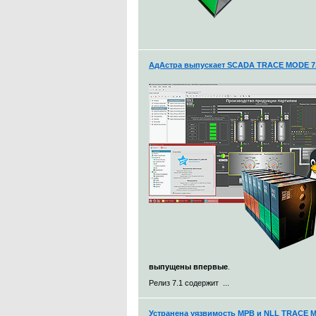
АдАстра выпускает SCADA TRACE MODE 7.
выпущены впервые
.
Релиз 7.1 содержит ...
Устранена уязвимость МРВ и NLL TRACE 