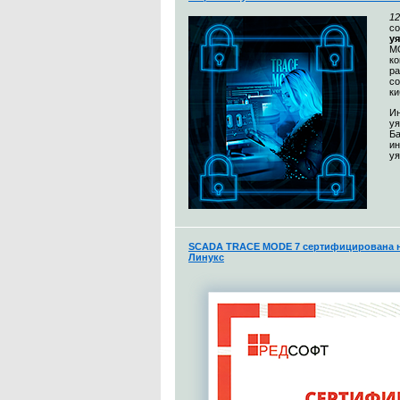
12
с
у
MO
к
ра
со
ки
Ин
уя
Ба
и
уя
SCADA TRACE MODE 7 сертифицирована н
Линукс