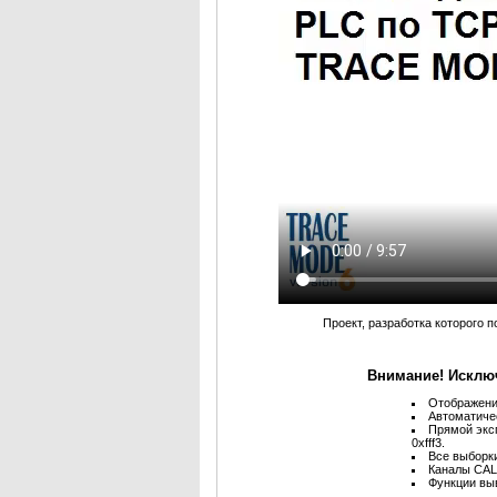
Проект, разработка которого 
Внимание! Исклю
Отображени
Автоматиче
Прямой эксп
0xfff3.
Все выборки
Каналы CALL
Функции вы