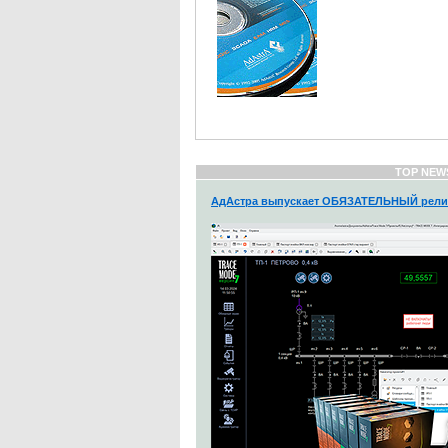
TOP NEW
АдАстра выпускает ОБЯЗАТЕЛЬНЫЙ рели