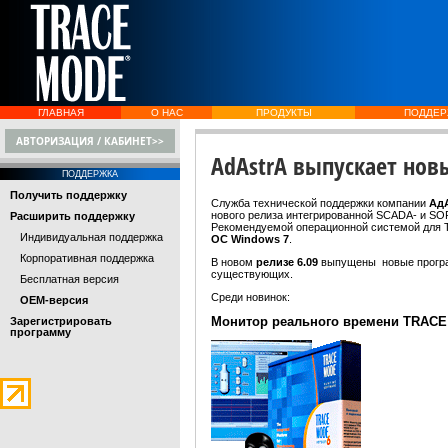
ГЛАВНАЯ
О НАС
ПРОДУКТЫ
ПОДДЕР
АВТОРИЗАЦИЯ / КАБИНЕТ>>
AdAstrA выпускает нов
ПОДДЕРЖКА
Получить поддержку
Служба технической поддержки компании
Ад
нового релиза интегрированной SCADA- и 
Расширить поддержку
Рекомендуемой операционной системой для 
Индивидуальная поддержка
ОС Windows 7
.
Корпоративная поддержка
В новом
релизе 6.09
выпущены новые прогр
существующих.
Бесплатная версия
Среди новинок:
OEM-версия
Монитор реального времени TRACE
Зарегистрировать
программу