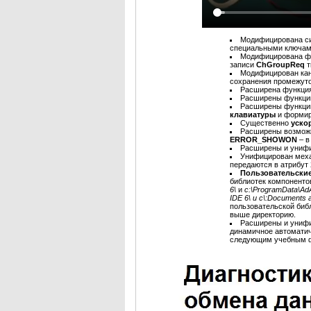
Модифицирована си
специальными ключами
Модифицирована фу
записи
ChGroupReq
т
Модифицирован ка
сохранения промежуто
Расширена функци
Расширены функци
Расширены функци
клавиатуры
и формир
Существенно
уско
Расширены возмож
ERROR_SHOWON
– 
Расширены и униф
Унифицирован мех
передаются в атрибут 
Пользовательски
библиотек компоненто
6\
и
c:\ProgramData\Ad
IDE 6\ и c\:Documents 
пользовательской биб
выше директорию.
Расширены и униф
динамичное автоматич
следующим учебным 