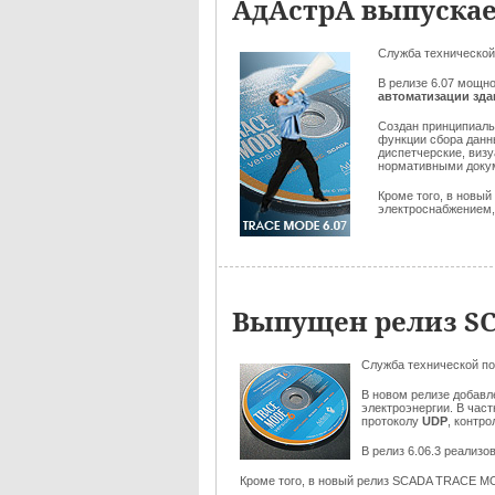
АдАстрА выпускае
Служба технической
В релизе 6.07 мощн
автоматизации зд
Создан принципиал
функции сбора данн
диспетчерские, виз
нормативными док
Кроме того, в новы
электроснабжением, и
Выпущен релиз SC
Служба технической п
В новом релизе добав
электроэнергии. В час
протоколу
UDP
, контр
В релиз 6.06.3 реализ
Кроме того, в новый релиз SCADA TRACE M