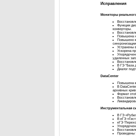
Исправления
Мониторы реальног
Восстановл
Функции ди
конверторы.
Восстановл
Повышена н
Повышено к
синхронизации
Устранены 
Ускорена п
Упорядочен
удаленных зап
Восстановл
В ГЭ "База
Диалог под
DataCenter
Повышена к
В DataCente
архивных крив
Формат ото
Восстановл
Ликвидирова
Инструментальная си
В ГЭ «Рубил
В eГЭ «Гис
еГЭ ‘Перехо
Упорядочен
Восстановл
Проведены 