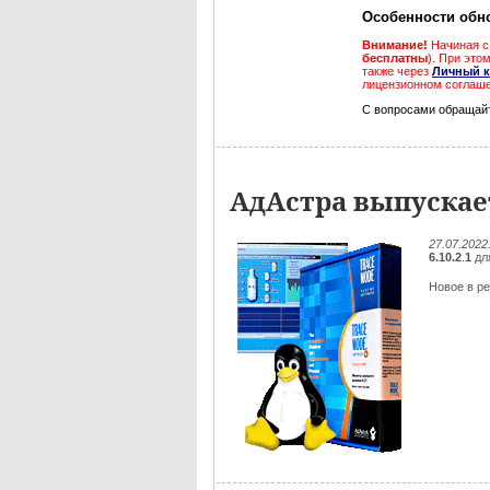
Особенности обн
Внимание!
Начиная с 
бесплатны
). При это
также через
Личный к
лицензионном соглаше
С вопросами обращай
АдАстра выпускает
27.07.2022
6.10.2
.
1
дл
Новое в ре