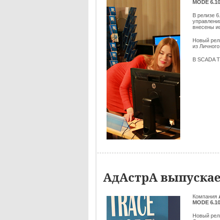
MODE 6.10
В релизе 
управлени
внесены и
Новый ре
из Личного
В SCADA T
АдАстрА выпускае
Компания
MODE 6.10
Новый рел