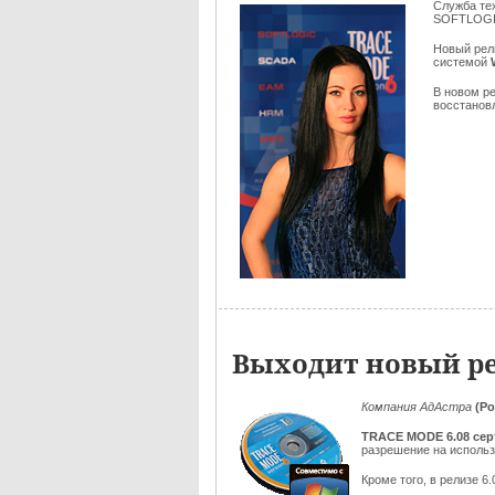
Служба те
SOFTLOGI
Новый рел
системой
В новом р
восстановл
Выходит новый ре
Компания АдАстра
(Ро
TRACE MODE 6.08
се
разрешение на исполь
Кроме того, в релизе 