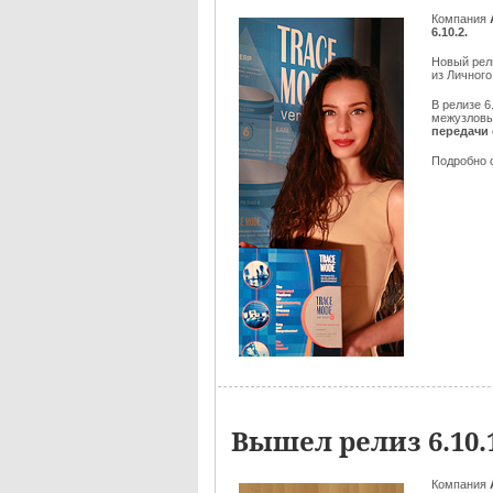
Компания
6.10.2.
Новый ре
из Личного
В релизе 6
межузловы
передачи 
Подробно 
Вышел релиз 6.10
Компания