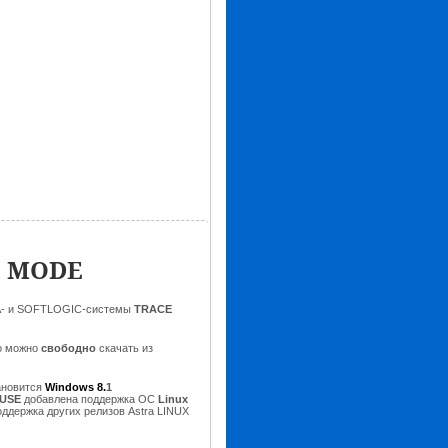
E MODE
DA- и SOFTLOGIC-системы
TRACE
о можно
свободно
скачать из
ановится
Windows 8.
1
SUSE
добавлена поддержка ОС
Linux
оддержка других релизов Astra LINUX