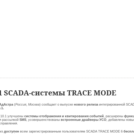
.1 SCADA-системы TRACE MODE
АдАстра
(
Россия, Москва
) сообщает о выпуске
нового релиза
интегрированной SC
.1.
6.10.1 улучшены
системы отображения и
квитирования событий
, расширены
функц
я рассылкой
SMS
, усовершенствованы
встроенные драйверы УСО
, добавлены нов
справления.
лиз
доступен
всем зарегистрированным пользователям SCADA TRACE MODE 6
беспл