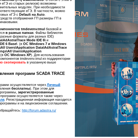
и еГЭ из старых релизов) возможны
лнительных модулях. При необходимости
оответствующие eГЭ. В частности, можно
товых eГЭ с
Default на Auto
.
 средств отображения ГП размеры ГП в
динаковыми.
омпонентов tmdevenv.tmul
базовой и
тся
в разных папках
. Файлы библиотек
 разные форматы для разных IDE)
a\AdAstra\Trace Mode IDE 6\
и
IDE 6 Base\
(в
ОС Windows 7 и Windows
All Users\Application Data\AdAstra\Trace
ngs\All Users\Application
(в
ОС Windows XP
). Для использования
омпонентов tmdevenv.tmul из поддиректории
мо скопировать
в указанную выше
ления программ SCADA TRACE
грамм осуществляется через
Личный
овления
бесплатны
). При этом для
программы,
зарегистрированные
я программ осуществляется также через
еля
. Регистрационная информация находится
 программы и на лицензионном соглашении.
щайтесь:
http://forum.adastra.ru/