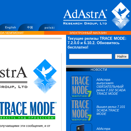
DA-ЧЕМПИОНАТ
ЭЛЕКТРОННЫЙ МАГАЗИН
Текущие релизы TRACE MODE:
7.2.0.0
и 6.10.2. Обновитесь
бесплатно!
НОВОСТИ
АдАстра
выпускает
ОБЯЗАТЕЛЬНЫЙ
релиз 7.102 SCADA
TRACE MODE
Вышел релиз 7.101
SCADA TRACE
MODE
получающими эти сообщения, и от
АдАстра