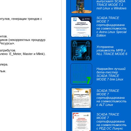
выпускает SCADA
TRACE MODE 7.1
под Linux и Windows
SCADA TRACE
тулов, генерации трендов с
MODE 7
сертифицирована
на совместимость
с Astra Linux Special
Edition
нтов.
щиков (некорректных процедур
«Ресурсы».
Устранена
атрибутов.
уязвимость МРВ и
но E_Meter, Master и Mlink).
NLL TRACE MODE 6
лера.
Награжден лучший
льм.
бета-тестер
SCADA TRACE
MODE 7 для Linux
SCADA TRACE
MODE 7
сертифицирована
на совместимость
с ALT Linux
SCADA TRACE
MODE 7
сертифицирована
на совместимость
с РЕД ОС Линукс