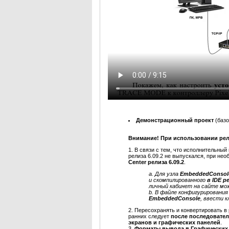
Демонстрационный проект
(баз
Внимание! При использовании рел
1. В связи с тем, что исполнительны
релиза 6.09.2 не выпускался, при не
Center релиза 6.09.2
.
a. Для узла
EmbeddedConso
и скомпилированного
в IDE р
личный кабинет на сайте мож
b. В файле конфигурирования
EmbeddedConsole
, ввести 
2. Пересохранять и конвертировать в 
ранних следует
после последовател
экранов и графических панелей
.
3.
Форматы вывода в Графических 