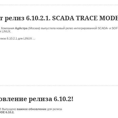
 релиз 6.10.2.1. SCADA TRACE MOD
.
Компания
АдАстра
(
Москва
)
выпустила новый релиз интегрированной SCADA- и S
я LINUX.
лизе 6.10.2.1 для LINUX ...
вление релиза 6.10.2!
!
Выпущено
важное обновление
для релиза
E 6.10.2.