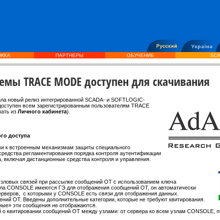
ЖКА
ПАРТНЕРЫ
ОБУЧЕНИЕ
SCA
стемы TRACE MODE доступен для скачивания
ила новый релиз интегрированной SCADA- и SOFTLOGIC-
доступен всем зарегистрированным пользователям TRACE
чать из
Личного кабинета
).
го доступа
ми к встроенным механизмам защиты специального
редства регламентирования порядка контроля аутентификации
, включая дистанционные средства контроля и управления.
жузловых связей при рассылке сообщений ОТ с использованием ключа
а CONSOLE имеются ГЭ для отображения сообщений ОТ, он автоматически
рверов, с которыми у CONSOLE есть связи для отображения данных.
ний ОТ. Введены дополнительные категории, которые не требуют квитирования.
ные» эти сообщения не отображаются.
й о квитировании сообщений ОТ между узлами: от сервера ко всем узлам CONSOLE, 