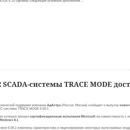
ODE 6.10 сделаны следующие основные дополнения ...
.2 SCADA-системы TRACE MODE дос
хнической поддержки компании
АдАстра
(
Россия, Москва
) сообщает о выпуске
новог
C-системы TRACE MODE 6.09.2.
из успешно прошел
сертификационные испытания Microsoft
на совместимость с
о
Windows 8.1
.
елизе 6.09.2 изменены характеристики и лицензирование некоторых выпускаемых моду