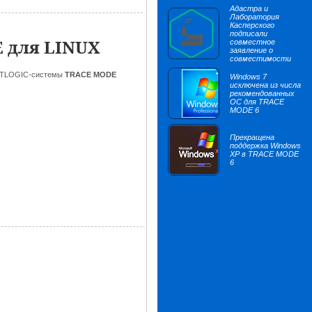
Адастра и
Лаборатория
Касперского
подписали
E для LINUX
совместное
заявление о
совместимости
OFTLOGIC-системы
TRACE MODE
Windows 7
исключена из числа
рекомендованных
ОС для TRACE
MODE 6
Прекращена
поддержка Windows
XP в TRACE MODE
6