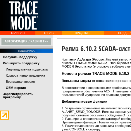
ГЛАВНАЯ
О НАС
ПРОДУКТЫ
ПОДДЕР
АВТОРИЗАЦИЯ / КАБИНЕТ>>
Релиз 6.10.2 SCADA-си
ПОДДЕРЖКА
Получить поддержку
Компания
АдАстра
(
Россия, Москва
) выпуст
системы
TRACE MODE 6.10.2
. Новый релиз 
Расширить поддержку
MODE 6
бесплатно
(его можно свободно ска
Индивидуальная поддержка
Новое в релизе TRACE MODE 6.10.2
Корпоративная поддержка
Повышена защита от несанкционированно
Бесплатная версия
OEM-версия
В соответствии с современными требования
программного обеспечения АСУ ТП введены с
Зарегистрировать
пользователей и управления правами доступа
программу
Добавлены новые функции
1. Устранено ограничение на количество ме
ALANET_SEND_TONODE. Если на экранах узл
получает сетевые рассылки сообщений ОТ се
2. Расширена спецификация категорий сообще
При введении фильтра «Только неквитирован
3. Реализована сквозная рассылка сообщени
узла CONSOLE к серверу.