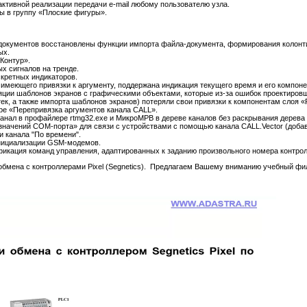
ктивной реализации передачи e-mail любому пользователю узла.
ы в группу «Плоские фигуры».
 документов восстановлены функции импорта файла-документа, формирования колонти
ых.
Контур».
х сигналов на тренде.
скретных индикаторов.
 имеющего привязки к аргументу, поддержана индикация текущего время и его компоне
яции шаблонов экранов с графическими объектами, которые из-за ошибок проектиров
ек, а также импорта шаблонов экранов) потеряли свои привязки к компонентам слоя 
уре «Перепривязка аргументов канала CALL».
канал в профайлере rtmg32.exe и МикроМРВ в дереве каналов без раскрывания дерева 
ачений COM-порта» для связи с устройствами с помощью канала CALL.Vector (добавле
и канала "По времени".
инициализации GSM-модемов.
фикация команд управления, адаптированных к заданию произвольного номера контрол
 обмена с контроллерами Pixel (Segnetics). Предлагаем Вашему вниманию учебный фи