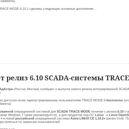
 кабинета).
RACE MODE 6.10.1 сделаны следующие основные дополнения ...
т релиз 6.10 SCADA-системы TRAC
АдАстра
(
Россия, Москва
) сообщает о выпуске нового релиза интегрированной SCA
.
из доступен всем зарегистрированным пользователям TRACE MODE 6
бесплатно
(ег
бинета).
ованной
операционной системой для
SCADA TRACE MODE
начиная с релиза
6.10
ст
ание Windows 7 также рекомендуется), а для продуктов под ОС
Linux
- к
Linux Open
 +
и новой
российской
операционной системы
Astra LINUX CE 1.10.2+
(релиз Orel). П
ществляться по запросам пользователей.