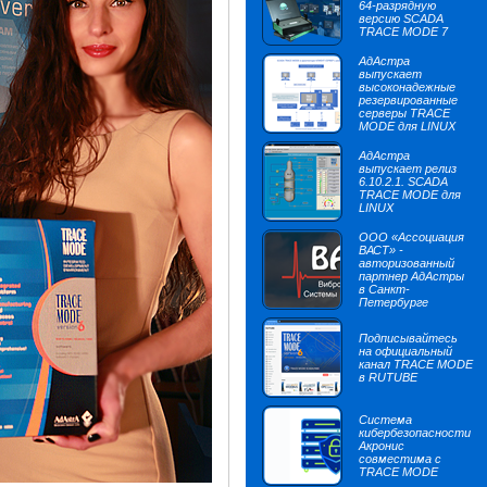
64-разрядную
версию SCADA
TRACE MODE 7
АдАстра
выпускает
высоконадежные
резервированные
серверы TRACE
MODE для LINUX
АдАстра
выпускает релиз
6.10.2.1. SCADA
TRACE MODE для
LINUX
ООО «Ассоциация
ВАСТ» -
авторизованный
партнер АдАстры
в Санкт-
Петербурге
Подписывайтесь
на официальный
канал TRACE MODE
в RUTUBE
Система
кибербезопасности
Акронис
совместима с
TRACE MODE