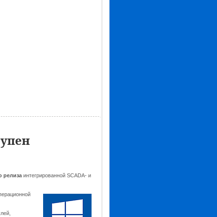
тупен
о релиза
интегрированной SCADA- и
перационной
лей,