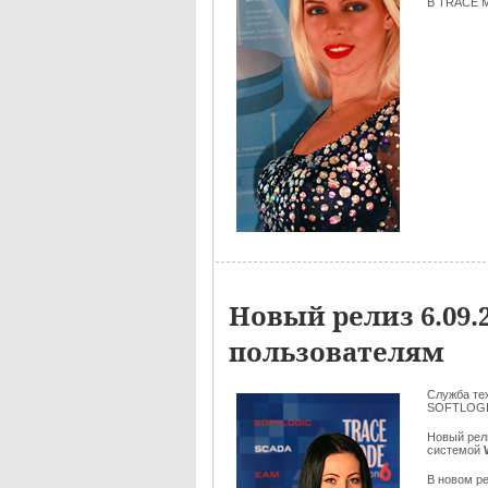
В TRACE M
Новый релиз 6.09
пользователям
Служба те
SOFTLOGI
Новый рел
системой
В новом р