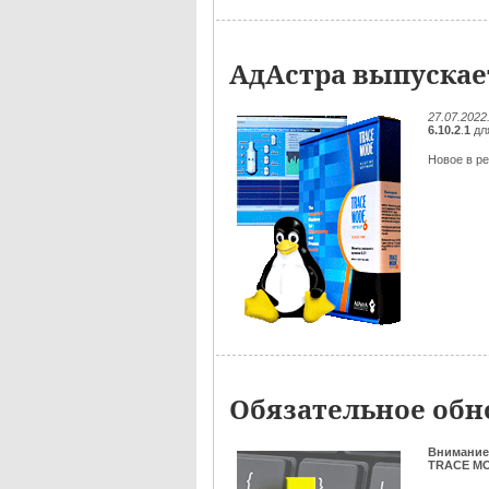
АдАстра выпускает
27.07.2022
6.10.2
.
1
дл
Новое в ре
Обязательное обно
Внимание
TRACE MOD