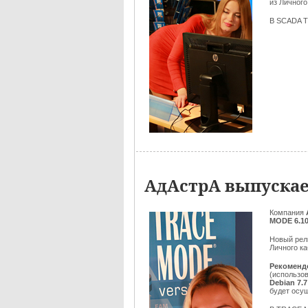
из Личного
В SCADA T
АдАстрА выпускае
Компания
MODE 6.10
Новый рел
Личного ка
Рекоменд
(использов
Debian 7.7
будет осу