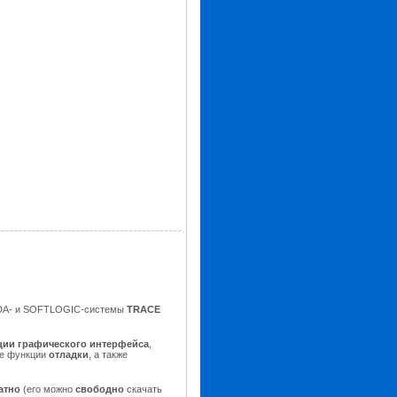
ADA- и SOFTLOGIC-системы
TRACE
ии графического интерфейса
,
ые функции
отладки
, а также
атно
(его можно
свободно
скачать