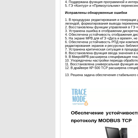
4. Поддержана функция программной и интера
5. ГЭ «Контур» и «Прямоугольник» перенесен
Исправлены обнаруженные ошибки
1. В процедурах редактирования и генерации
легендой, форматирования вывода переменн
2. Восстановлены функции управления в ГЭ «
3. Устранена ошибка в отображении дискретны
4. Обеспечена устойчивость отображения ди
5. На экране МРВ для eГЭ «Дата и время», не
6. Обеспечена устойчивость РПД при компил
редактирования экранов и ресурсных библиот
7. Устранена критическая ситуация в процед
8. Восстановлена функция ввода значения в 
9. В МикроМРВ расширена спецификация «назн
10. Упорядочены настройки периода обработк
11. Восстановлена универсальная функция 
12. В драйвере КР-500 TCP расширена специ
13. Решена задача обеспечения стабильного