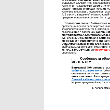
отдельных случаях (при наследовани
изменения графических форм в испо
следует открыть и отредактировать с
изменить форматы отображения текс
4. В связи с введенной оптимизацией
пределах одного узла должны быть о
5.
Пользовательские библиотеки к
профессиональной версий размещаю
компонентов tmdevenv.tmul (имеющие
размещаются в папках
c:\ProgramDat
c:\ProgramData\AdAstra\Trace Mode 
8.1
) или в
c\:Documents and Settings\
Mode IDE 6\
и
c\:Documents and Setti
Data\AdAstra\Trace Mode IDE 6 Base\
файла пользовательской библиотеки к
%TRACE MODE%\LIB
его
необходи
директорию.
Особенности обнов
MODE 6.10.2
Внимание! Обновление
про
кабинет пользователя
(обн
скачивания доступны только 
пользователем
. Регистраци
Личный кабинет пользоват
на регистрационной карточке
С вопросами обра