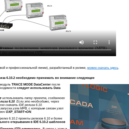
овой и профессиональной линии), разработанный в ролике,
можно скачать здесь
.
иза 6.10.2 необходимо принимать во внимание следующее
й модуль
TRACE MODE DataCenter
после
обходимости
следует использовать Data
le
использовать папку проекта, созданного
елиза 6.10
. Если это необходимо, через
но скачать IDE релиза 6.10.
 запуска узла МРВ, с которым связан узел
ключ
OXP_START=ON
.
релиз 6.10.2 проекты релизов 6.10 и более
ьного открывания в IDE 6.10.2 шаблонов
Панелях (ГП) изменились
. В связи с этим в