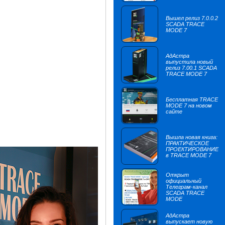
Вышел релиз 7.0.0.2
SCADA TRACE
MODE 7
АдАстра
выпустила новый
релиз 7.00.1 SCADA
TRACE MODE 7
Бесплатная TRACE
MODE 7 на новом
сайте
Вышла новая книга:
ПРАКТИЧЕСКОЕ
ПРОЕКТИРОВАНИЕ
в TRACE MODE 7
Открыт
официальный
Телеграм-канал
SCADA TRACE
MODE
АдАстра
выпускает новую