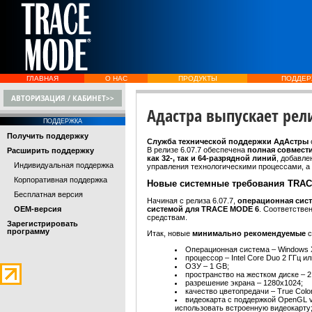
ГЛАВНАЯ
О НАС
ПРОДУКТЫ
ПОДДЕР
АВТОРИЗАЦИЯ / КАБИНЕТ>>
Адастра выпускает рел
ПОДДЕРЖКА
Получить поддержку
Служба технической поддержки АдАстры
В релизе 6.07.7 обеспечена
полная совмест
Расширить поддержку
как 32-, так и 64-разрядной линий
, добавл
Индивидуальная поддержка
управления технологическими процессами, а 
Корпоративная поддержка
Новые системные требования TRA
Бесплатная версия
Начиная с релиза 6.07.7,
операционная сист
OEM-версия
системой для TRACE MODE 6
. Соответстве
средствам.
Зарегистрировать
программу
Итак, новые
минимально рекомендуемые
с
Операционная система – Windows X
процессор – Intel Core Duo 2 ГГц и
ОЗУ – 1 GB;
пространство на жестком диске – 2
разрешение экрана – 1280x1024;
качество цветопредачи – True Color
видеокарта с поддержкой OpenGL v
использовать встроенную видеокарту