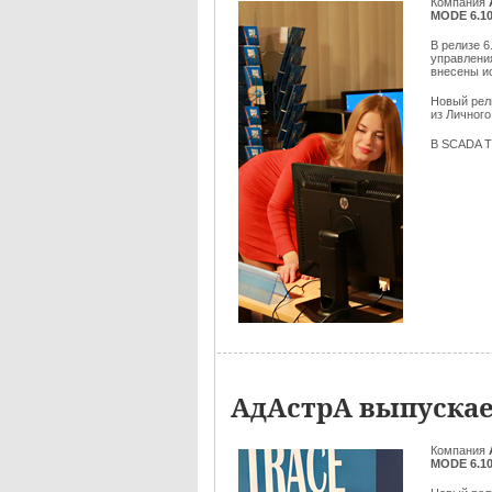
Компания
MODE 6.10
В релизе 
управлени
внесены и
Новый ре
из Личного
В SCADA T
АдАстрА выпускае
Компания
MODE 6.10