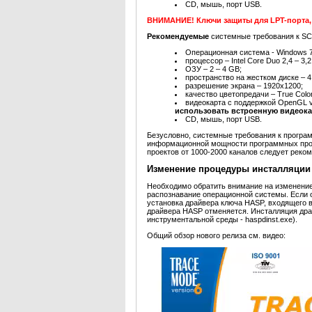
CD, мышь, порт USB.
ВНИМАНИЕ! Ключи защиты для LPT-порта, н
Рекомендуемые
системные требования к S
Операционная система - Windows 7 3
процессор – Intel Core Duo 2,4 – 3,
ОЗУ – 2 – 4 GB;
пространство на жестком диске – 4
разрешение экрана – 1920x1200;
качество цветопредачи – True Color
видеокарта с поддержкой OpenGL v
использовать встроенную видеока
CD, мышь, порт USB.
Безусловно, системные требования к програ
информационной мощности программных прод
проектов от 1000-2000 каналов следует рек
Изменение процедуры инсталляции
Необходимо обратить внимание на изменение,
распознавание операционной системы. Если 
установка драйвера ключа HASP, входящего 
драйвера HASP отменяется. Инсталляция драй
инструментальной среды - haspdinst.exe).
Общий обзор нового релиза см. видео: