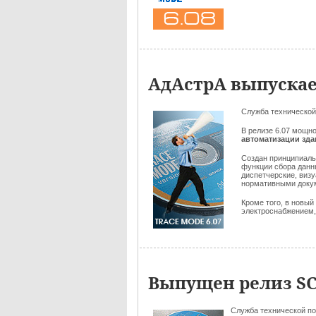
АдАстрА выпускае
Служба технической
В релизе 6.07 мощн
автоматизации зд
Создан принципиал
функции сбора данн
диспетчерские, виз
нормативными док
Кроме того, в новы
электроснабжением, и
Выпущен релиз SC
Служба технической п