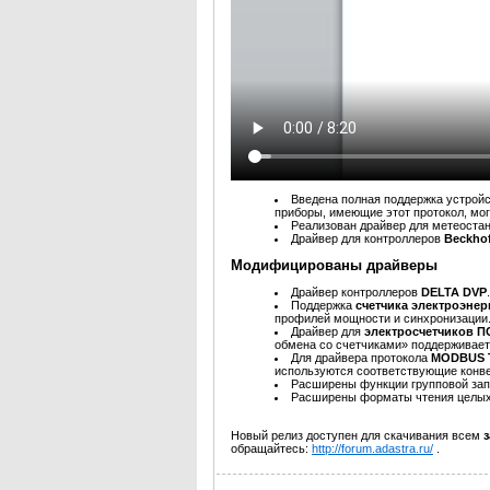
Введена полная поддержка устройс
приборы, имеющие этот протокол, мо
Реализован драйвер для метеоста
Драйвер для контроллеров
Beckho
Модифицированы драйверы
Драйвер контроллеров
DELTA DVP
.
Поддержка
счетчика электроэне
профилей мощности и синхронизации
Драйвер для
электросчетчиков 
обмена со счетчиками» поддерживает
Для драйвера протокола
MODBUS 
используются соответствующие конве
Расширены функции групповой зап
Расширены форматы чтения целых 
Новый релиз доступен для скачивания всем
обращайтесь:
http://forum.adastra.ru/
.