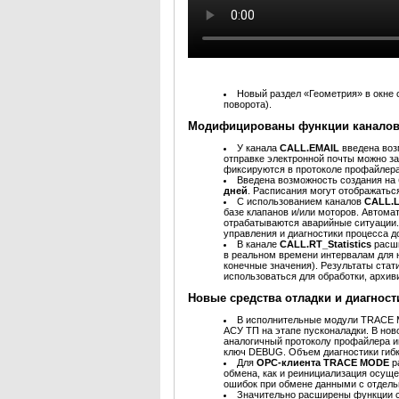
Новый раздел «Геометрия» в окне 
поворота).
Модифицированы функции каналов
У канала
CALL.EMAIL
введена во
отправке электронной почты можно з
фиксируются в протоколе профайлера
Введена возможность создания на
дней
. Расписания могут отображаться
С использованием каналов
CALL.
базе клапанов и/или моторов. Автома
отрабатываются аварийные ситуации
управления и диагностики процесса д
В канале
CALL.RT_Statistics
расш
в реальном времени интервалам для 
конечные значения). Результаты ста
использоваться для обработки, архив
Новые средства отладки и диагност
В исполнительные модули TRACE
АСУ ТП на этапе пусконаладки. В но
аналогичный протоколу профайлера и
ключ DEBUG. Объем диагностики гибк
Для
OPC-клиента TRACE MODE
р
обмена, как и реинициализация осущ
ошибок при обмене данными с отдел
Значительно расширены функции с