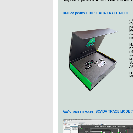
Подробно о релизе в
SCADA TRACE MODE 7.1
Вышел релиз 7.101 SCADA TRACE MODE
2
(
М
ра
MO
ба
с
Из
п
о
уп
ме
S
до
По
MO
АдАстра выпускает SCADA TRACE MODE 7.