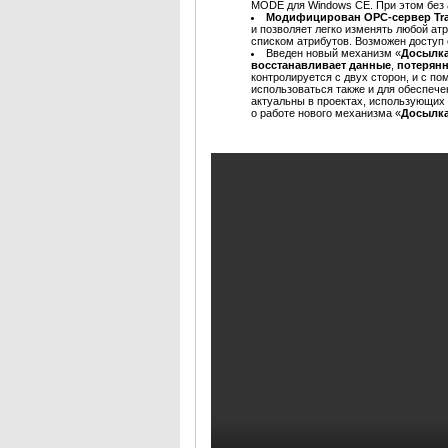
MODE для Windows CE. При этом без 
Модифицирован OPC-сервер Tra
и позволяет легко изменять любой а
списком атрибутов. Возможен доступ
Введен новый механизм «
Досылка
восстанавливает данные
,
потерянн
контролируется с двух сторон, и с п
использоваться также и для обеспеч
актуальны в проектах, использующих
о работе нового механизма «
Досылка