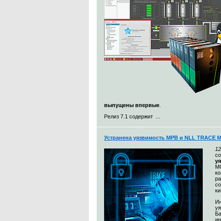
выпущены впервые
.
Релиз 7.1 содержит ...
Устранена уязвимость МРВ и NLL TRACE 
12
с
у
MO
к
ра
со
ки
Ин
уя
Ба
и