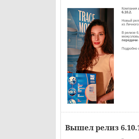
Компания
6.10.2.
Новый ре
из Личного
В релизе 6
межузловы
передачи 
Подробно 
Вышел релиз 6.10