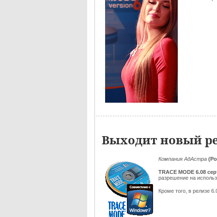
Выходит новый ре
Компания АдАстра
(Ро
TRACE MODE 6.08
се
разрешение на исполь
Кроме того, в релизе 