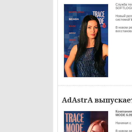
Служба те
SOFTLOGI
Новый рел
системой
В новом р
восстановл
AdAstrA выпускае
Компания
MODE 6.0
Начиная с
В новом р