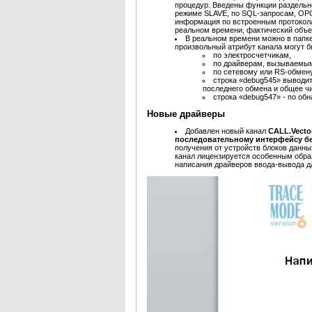
процедур. Введены функции раздельн
режиме SLAVE, по SQL-запросам, OPC
информация по встроенным протоколам
реальном времени, фактический объе
В реальном времени можно в папк
произвольный атрибут канала могут 
по электросчетчикам,
по драйверам, вызываемы
по сетевому или RS-обмену
строка «debug545» выводит
последнего обмена и общее ч
строка «debug547» - по об
Новые драйверы
Добавлен новый канал
CALL.Vecto
последовательному интерфейсу б
получения от устройств блоков данны
канал лицензируется особенным обра
написания драйверов ввода-вывода д