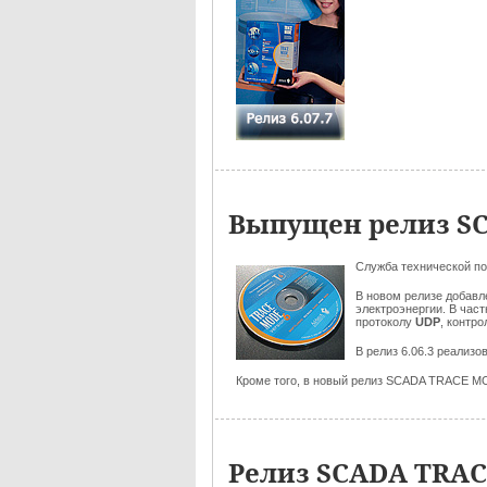
Выпущен релиз SC
Служба технической п
В новом релизе добав
электроэнергии. В час
протоколу
UDP
, контр
В релиз 6.06.3 реализ
Кроме того, в новый релиз SCADA TRACE M
Релиз SCADA TRACE