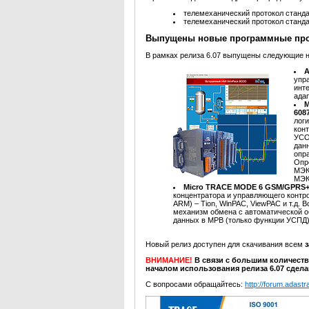
телемеханический протокол станд
телемеханический протокол станд
Выпущены новые программные пр
В рамках релиза 6.07 выпущены следующие 
A
упр
инт
ада
M
608
лог
кон
УСО
данн
опр
Опр
МЭК-
МЭК
Micro TRACE MODE 6 GSM/GPRS+ 
концентратора и управляющего контро
ARM) – Tion, WinPAC, ViewPAC и т.д.
механизм обмена с автоматической о
данных в МРВ (только функции УСП
Новый релиз доступен для скачивания всем
ВНИМАНИЕ!
В связи с большим количест
началом использования релиза 6.07 сдел
С вопросами обращайтесь:
http://forum.adastra