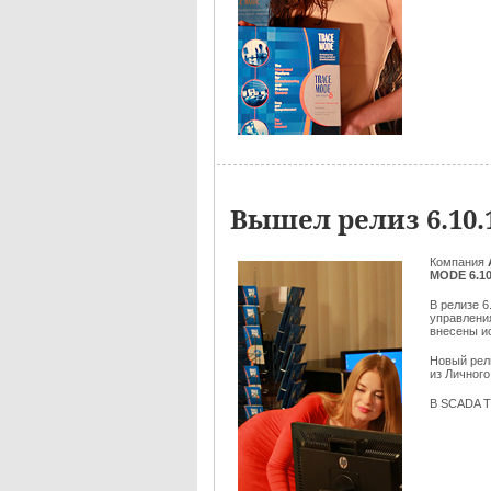
Вышел релиз 6.10
Компания
MODE 6.10
В релизе 
управлени
внесены и
Новый ре
из Личного
В SCADA T