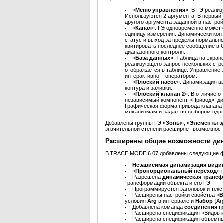
«
Меню управления
». В ГЭ реали
Используются 2 аргумента. В первый
другого аргумента заданной в настро
«
Канал
». ГЭ одновременно может 
единицу измерения. Динамически конт
статус и выход за пределы нормально
квитировать последнее сообщение в О
диапазонного контроля.
«
База данных
». Таблица на экран
реализующего запрос нескольких стро
отображается в таблице. Управление 
интерактивно – оператором.
«
Плоский насос
». Динамизация цв
контура и заливки.
«
Плоский клапан 2
». В отличие 
независимый компонент «Привод», дин
Графическая форма привода клапана
механизмам и задается выбором одног
Добавлены группы ГЭ «
Зоны
», «
Элементы з
значительной степени расширяет возможност
Расширены общие возможности ди
В TRACE MODE 6.07 добавлены следующие ф
Независимая динамизация види
«
Пропорциональный переход
» 
Разрешена
динамическая транс
трансформаций объекта и его ГЭ.
Программируется заголовок и текс
Расширены настройки свойства «
В
условия
Arg
в интервале и
Набор
{Ar
Добавлена команда
соединения г
Расширена спецификация «Видов и
Расширена спецификация объемны