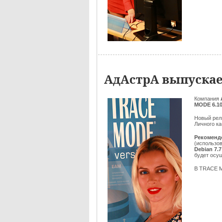
АдАстрА выпускае
Компания
MODE 6.10
Новый рел
Личного ка
Рекоменд
(использов
Debian 7.7
будет осу
В TRACE M