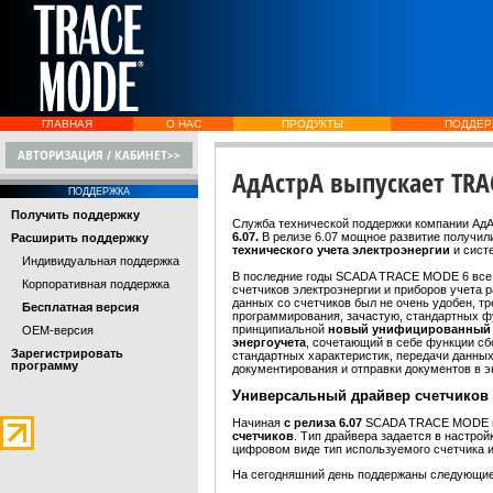
ГЛАВНАЯ
О НАС
ПРОДУКТЫ
ПОДДЕР
АВТОРИЗАЦИЯ / КАБИНЕТ>>
АдАстрА выпускает TRA
ПОДДЕРЖКА
Получить поддержку
Служба технической поддержки компании Ад
6.07.
В релизе 6.07 мощное развитие получил
Расширить поддержку
технического учета электроэнергии
и сис
Индивидуальная поддержка
В последние годы SCADA TRACE MODE 6 все
Корпоративная поддержка
счетчиков электроэнергии и приборов учета
данных со счетчиков был не очень удобен, т
Бесплатная версия
программирования, зачастую, стандартных фу
принципиальной
новый унифицированный 
OEM-версия
энергоучета
, сочетающий в себе функции сб
Зарегистрировать
стандартных характеристик, передачи данных
программу
документирования и отправки документов в 
Универсаль
ный драйвер счетчиков
Начиная
с релиза 6.07
SCADA TRACE MODE 
счетчиков
. Тип драйвера задается в настро
цифровом виде тип используемого счетчика 
На сегодняшний день поддержаны следующие 