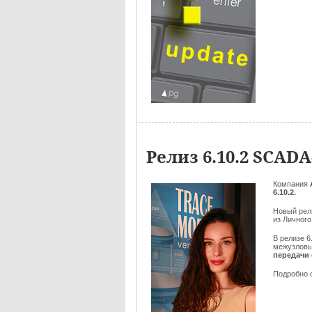
Релиз 6.10.2 SCA
Компания
6.10.2.
Новый ре
из Личного
В релизе 6
межузловы
передачи 
Подробно 