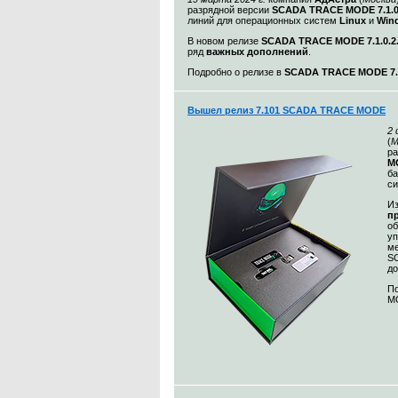
разрядной версии
SCADA TRACE MODE 7.1.
линий для операционных систем
Linux
и
Win
В новом релизе
SCADA TRACE MODE 7.1.0.2
ряд
важных дополнений
.
Подробно о релизе в
SCADA TRACE MODE 7.1
Вышел релиз 7.101 SCADA TRACE MODE
2
(
М
ра
MO
ба
с
Из
п
о
уп
ме
S
до
По
MO