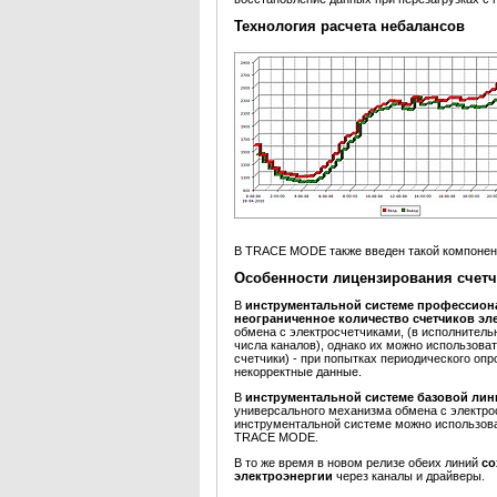
Технология расчета небалансов
В TRACE MODE также введен такой компонен
Особенности лицензирования счетч
В
инструментальной системе профессио
неограниченное количество счетчиков эл
обмена с электросчетчиками, (в исполнител
числа каналов), однако их можно использоват
счетчики) - при попытках периодического оп
некорректные данные.
В
инструментальной системе базовой лин
универсального механизма обмена с электр
инструментальной системе можно использов
TRACE MODE.
B то же время в новом релизе обеих линий
со
электроэнергии
через каналы и драйверы.