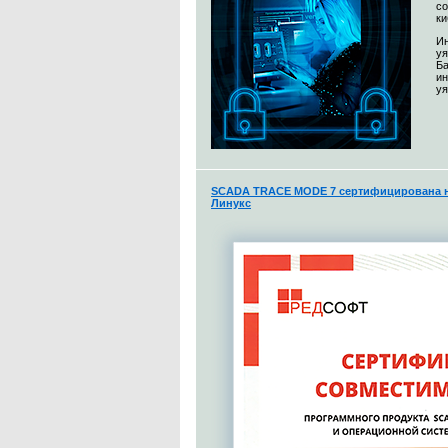
со
ки
Ин
уя
Ба
и
уя
SCADA TRACE MODE 7 сертифицирована н
Линукс