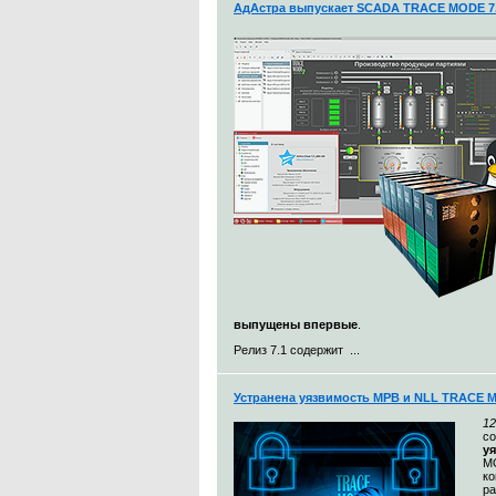
АдАстра выпускает SCADA TRACE MODE 7.
выпущены впервые
.
Релиз 7.1 содержит ...
Устранена уязвимость МРВ и NLL TRACE 
12
с
у
MO
к
ра