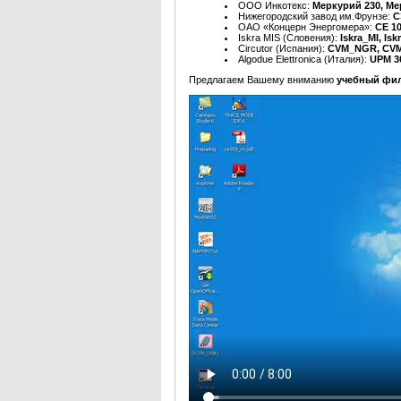
ООО Инкотекс:
Меркурий 230, Ме
Нижегородский завод им.Фрунзе:
С
ОАО «Концерн Энергомера»:
CE 10
Iskra MIS (Словения):
Iskra_MI, Is
Circutor (Испания):
CVM_NGR, CVM
Algodue Elettronica (Италия):
UPM 3
Предлагаем Вашему вниманию
учебный фи