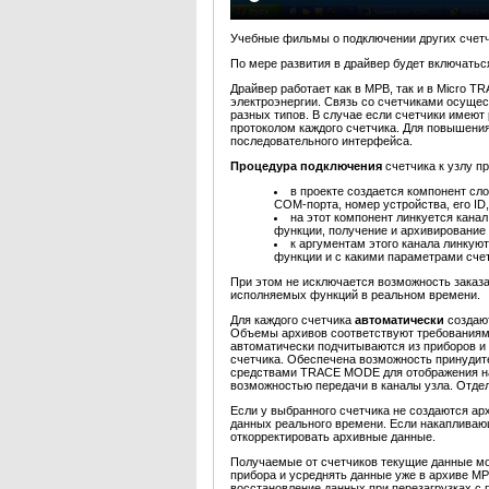
Учебные фильмы о подключении других счет
По мере развития в драйвер будет включать
Драйвер работает как в МРВ, так и в Micro 
электроэнергии. Связь со счетчиками осуще
разных типов. В случае если счетчики имеют
протоколом каждого счетчика. Для повышени
последовательного интерфейса.
Процедура подключения
счетчика к узлу
в проекте создается компонент сл
COM-порта, номер устройства, его ID, 
на этот компонент линкуется кана
функции, получение и архивирование
к аргументам этого канала линку
функции и с какими параметрами сче
При этом не исключается возможность заказ
исполняемых функций в реальном времени.
Для каждого счетчика
автоматически
создаю
Объемы архивов соответствуют требованиям 
автоматически подчитываются из приборов и
счетчика. Обеспечена возможность принудит
средствами TRACE MODE для отображения 
возможностью передачи в каналы узла. Отде
Если у выбранного счетчика не создаются а
данных реального времени. Если накапливаю
откорректировать архивные данные.
Получаемые от счетчиков текущие данные мо
прибора и усреднять данные уже в архиве МР
восстановление данных при перезагрузках 