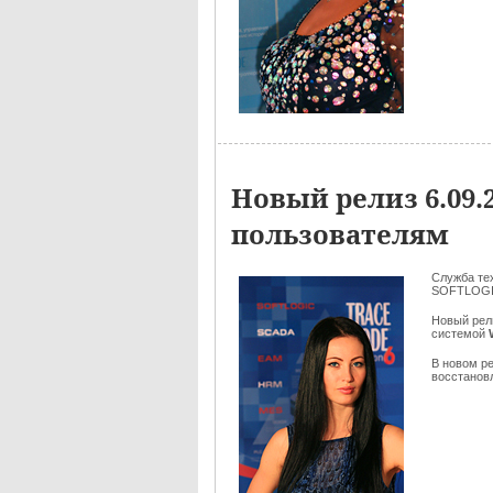
Новый релиз 6.09
пользователям
Служба те
SOFTLOGI
Новый рел
системой
В новом р
восстановл