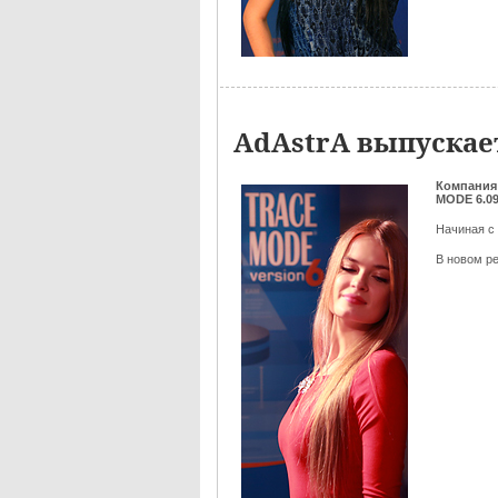
AdAstrA выпускае
Компания
MODE 6.0
Начиная с
В новом р