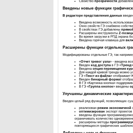
Свойство
прозрачности
добавлен
Введены новые функции графическ
В редакторе представления данных
введе
Введена возможность использован
Окно свойств ГЭ снабжено собств
В свойствах ГЭ добавлены
прямой
Расширены инструменты
Z-позиц
Во время загрузки в РПД экрана 
Введена горячая клавиша для
вкл
Расширены функции отдельных гра
Модифицированы отдельные ГЭ, так наприме
«
Отчет тревог узла
» - введена в
Введен
код доступа
в ГЭ «
Тренд
»
Введена
опция перемещения ку
Для каждой кривой тренда можно у
ГЭ «
Текст из файла
» отображает
Введен
бинарный формат
отобра
В ГЭ «Картинка-кнопка» поддержи
В ГЭ «
Группа кнопок
» введены
о
Улучшены динамические характери
Введен целый ряд функций, позволяющих суще
реализован
режим экономичной з
оптимизирован
экспорт проектов
введены функции программируем
ограничивать количество одновремен
расширены методы
программируе
повторяющихся графических шаблоно
Добавлены новые функции