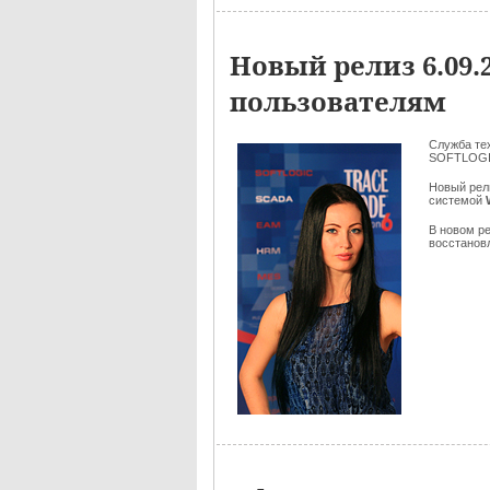
Новый релиз 6.09
пользователям
Служба те
SOFTLOGI
Новый рел
системой
В новом р
восстановл