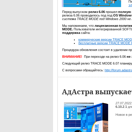
Пе
э
Перед выпуском
релиз 6.06
прошел
полную
релиза 6.06 проводилось под под
OS Window
система TRACE MODE под Windows 2000 не
Мы напоминаем, что
лицензионная политик
MODE.
Пользователи интегрированной SO
поддержка
сайта:
коммерческие версии TRACE MOD
бесплатные версии TRACE MODE 6
Процедура обновления состоит в удалении п
ВНИМАНИЕ!
При переходе на релиз 6.06
не
Следующий релиз TRACE MODE 6.07 планируе
С вопросами обращайтесь:
http://forum.adastra
АдАстра выпускает
27.07.2022
6.10.2
.
1
дл
Новое в ре