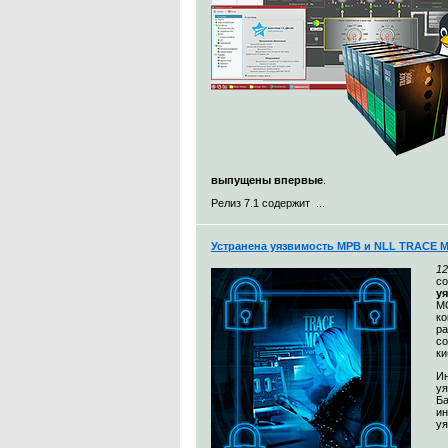
выпущены впервые
.
Релиз 7.1 содержит ...
Устранена уязвимость МРВ и NLL TRACE 
12
с
у
MO
к
ра
со
ки
Ин
уя
Ба
и
уя