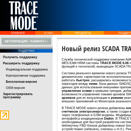
ГЛАВНАЯ
О НАС
ПРОДУКТЫ
ПОДДЕР
АВТОРИЗАЦИЯ / КАБИНЕТ>>
Новый релиз SCADA TRA
ПОДДЕРЖКА
Получить поддержку
Служба технической поддержки компании AdA
MES-EAM-HRM-системы
TRACE MODE 6.06
п
Расширить поддержку
функций и технологий, выводящее SCADA TR
Индивидуальная поддержка
Система реального времени нового релиза 
Корпоративная поддержка
динамических характеристик исполнительных
работать
быстрее
, расширились возможност
Бесплатная версия
переходов между
ними
. База данных SIAD/
данных для использования внешними прило
OEM-версия
управление осями
и кривыми трендов, доб
Зарегистрировать
возможности управления томами архивов SI
программу
архивов
для их визуализации в
режиме
реал
внешних приложений из Мониторов реально
В TRACE MODE нового релиза добавлены
но
счетчиков электроэнергии
, а также создан
через телефонные и GSM-модемы. Модифици
интерфейса кондиционеров
Daikin
. В TRACE 
необходимые для быстрой разработки систем 
библиотеку FBD-блоков добавлены новые бло
устройствами (
задвижки, клапаны и т.д
.). Р