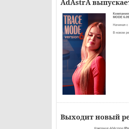
AdAstrA выпускае
Компания
MODE 6.0
Начиная с
В новом р
Выходит новый ре
Компания АдАстра
(Ро