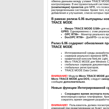
обмена данными между узлами TRACE MODE,
контроллерами. В инструментальной систе
(компиляции) проектов
для МРВ, что позв
распределенными системами. Кроме того, в р
добавления и улучшения, список которых при
В рамках релиза 6.06 выпущены н
TRACE MODE
Микро TRACE MODE GSM+
для к
GPRS
. Одновременно с этим реализ
OPC RTM+
- Монитор реального в
DocOPC RTM+
- ДокМРВ+ со встр
Релиз 6.06 содержит обновления п
TRACE MODE
Интегрированной среды разработк
серверов реального времени МРВ,
графической консоли NetLink Light;
Micro TRACE MODE для Windows 
глобальных серверов документиро
глобальных регистраторов;
TRACE MODE Data Center.
ВНИМАНИЕ!
Модули
Micro TRACE MODE д
Micro TRACE MODE для DOS
, следует
синх
сообщим
дополнительно
.
Новые функции Интегрированной ср
Сокращено время экспорта пол
многопроцессорных платформах. Кро
сократить время ожидания разработч
ВНИМАНИЕ!
Пользователь должен посмотрет
изменений при редактировании не будет эксп