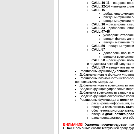
CALL.10-11
– введены опер
CALL.12-14
– введена функ
CALL.15
добавлена функция
введены функции в
введены функции ло
CALL.16
– расширены спец
CALL.33
– добавлена новая
CALL.47-48
усовершенствованы
введен фильтр для 
введен механизм т
CALL.50
– введены функци
CALL.57
добавлены новые 
введена возможнос
CALL.58
– расширены воз
и поддержка ключей запуска,
CALL.59
– введен новый м
Расширены функции
диагностик
Добавлены новые функции управл
Расширены возможности использ
по нескольким модемам.
Добавлены новые возможности ге
Введена функция управления пере
Добавлена возможность записи в ат
Введена функция сохранения копии
Расширены функции
диагностик
расширена информация, вы
введена возможность
стат
обеспечена многоканальная
введена
диагностика реа
расширена диагностика об
ВНИМАНИЕ!
Удалена процедура ремэппи
СПАД с помощью соответствующей процедуры