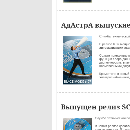
АдАстрА выпускае
Служба технической
В релизе 6.07 мощн
автоматизации зд
Создан принципиал
функции сбора данн
диспетчерские, виз
нормативными док
Кроме того, в новы
электроснабжением, и
Выпущен релиз SC
Служба технической п
В новом релизе добав
электроэнергии. В час