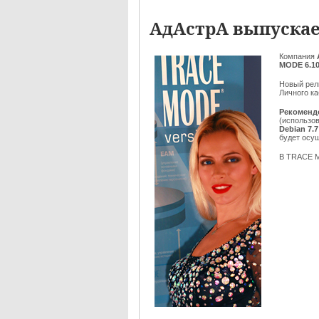
АдАстрА выпускае
Компания
MODE 6.10
Новый рел
Личного ка
Рекоменд
(использов
Debian 7.7
будет осу
В TRACE M