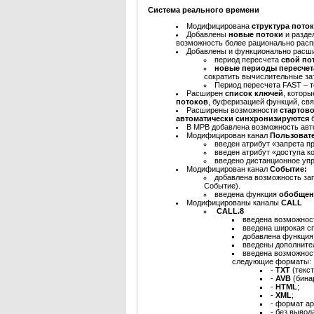
Система реального времени
Модифицирована
структура пото
Добавлены
новые потоки
и разде
возможность более рационально расп
Добавлены и функционально расши
период пересчета
свой по
новые периоды пересче
сократить вычислительные зат
Период пересчета FAST – 
Расширен
список ключей
, котор
потоков
, буферизацией функций, свя
Расширены возможности
стартов
автоматически синхронизируются
В МРВ добавлена возможность авт
Модифицирован канал
Пользоват
введен атрибут «запрета п
введен атрибут «доступа ко
введено дистанционное уп
Модифицирован канал
Событие:
добавлена возможность за
Событие).
введена функция
обобщен
Модифицированы каналы
CALL
CALL.8
введена возможно
введена широкая с
добавлена функция
введены дополните
введена возможно
следующие форматы:
-
TXT
(текс
-
AVB
(бина
-
HTML
;
-
XML
;
- формат ар
- без вывод