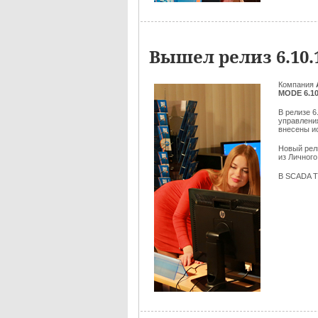
Вышел релиз 6.10
Компания
MODE 6.10
В релизе 
управлени
внесены и
Новый ре
из Личного
В SCADA T