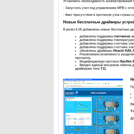
Установить необходимость конвертирования
- Запустить узел под управлением МРВ с отла
- Факт присутствия в протоколе узла строки с
Новые бесплатные драйверы устро
В релиз 6.06 добавлены новые бесплатные др
добавлена поддержка
счетчиков э
добавлена поддержка температурн
добавлена поддержка счетчика эл
добавлена поддержка счетчика эл
обновлены драйверы
Hitachi H20, 
Реализована возможность раздел
протоколу.
Модифицирован протокол
BacNet I
Введен единый механизм обмена 
драйверам типа
T11
.
Н
П
Вв
T-
До