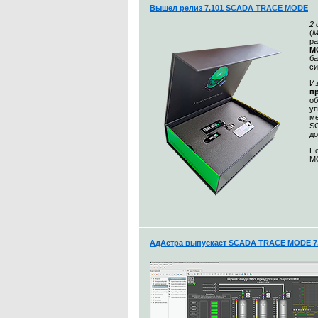
Вышел релиз 7.101 SCADA TRACE MODE
2
(
М
ра
MO
ба
с
Из
п
о
уп
ме
S
до
По
MO
АдАстра выпускает SCADA TRACE MODE 7.