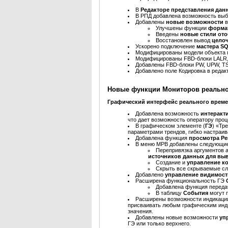
В
Редакторе представления да
В РПД добавлена возможность вы
Добавлены
новые возможности
в
Улучшены функции
форма
Введены
новые стили от
Восстановлен вывод
цело
Ускорено подключение
мастера S
Модифицированы модели объекта п
Модифицированы FBD-блоки LALR,
Добавлены FBD-блоки PW, UPW, TS
Добавлено поле Кодировка в редак
Новые функции Мониторов реальн
Графический интерфейс реального врем
Добавлена возможность
интеракт
что дает возможность оператору проц
В графическом элементе (
ГЭ
) «Тр
параметрами трендов, гибко настраи
Добавлена функция
просмотра Ре
В меню МРВ добавлены следующие
Перепривязка аргументов а
источников данных для выв
Создание и
управление к
Скрыть все скрываемые сл
Добавлено
управление видимост
Расширена функциональность ГЭ
Добавлена функция переда
В таблицу
События
могут 
Расширены возможности индикации
присваивать любым графическим инд
значения.
Добавлены новые возможности
уп
ГЭ или только верхнего.