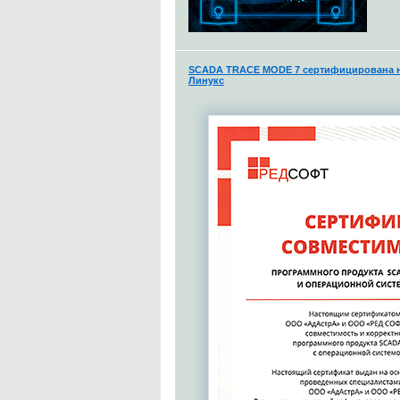
SCADA TRACE MODE 7 сертифицирована н
Линукс