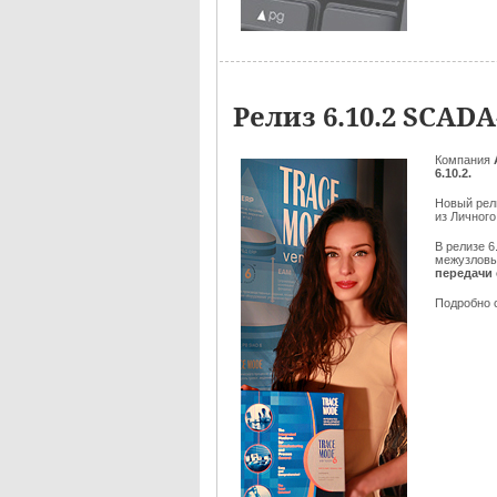
Релиз 6.10.2 SCA
Компания
6.10.2.
Новый ре
из Личного
В релизе 6
межузловы
передачи 
Подробно 