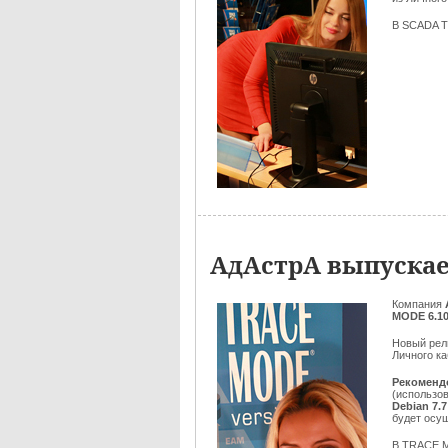
В SCADA T
АдАстрА выпускае
Компания
MODE 6.10
Новый рел
Личного ка
Рекоменд
(использов
Debian 7.7
будет осу
В TRACE M