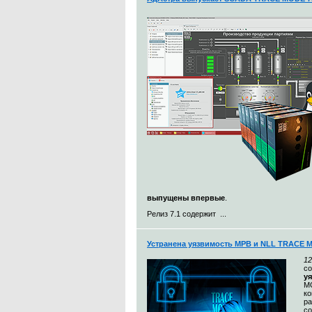
выпущены впервые
.
Релиз 7.1 содержит ...
Устранена уязвимость МРВ и NLL TRACE 
12
с
у
MO
к
ра
со