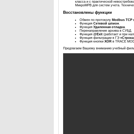
класса и с практической невостребо
МикроМРВ для систем учета.
Техниче
Восстановлены функции
Обмен по протоколу
Modbus TCP
Функция
Сетевой шпион
.
Функция
Удаленная отладка
.
Перенаправление архива в СУБД.
Функция
@Exit
(работает и при н
Функция фильтрации в ГЭ
«Строка
Функция кнопки
XOR
в TRACE MO
Предлагаем Вашему вниманию учебный филь