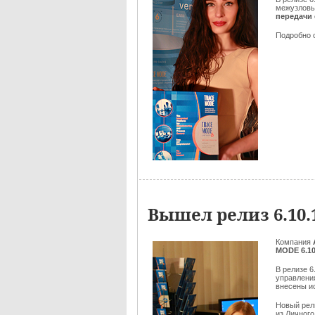
межузловы
передачи 
Подробно 
Вышел релиз 6.10
Компания
MODE 6.10
В релизе 
управлени
внесены и
Новый ре
из Личного