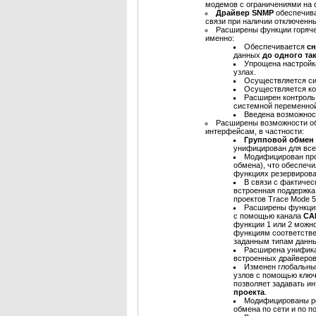
модемов с ограничениями на
Драйвер SNMP
обеспечива
связи при наличии отключенны
Расширены функции горячег
именно:
Обеспечивается
с
данных
до одного та
Упрощена настройк
узлах.
Осуществляется си
Осуществляется ко
Расширен контроль
системной переменно
Введена возможно
Расширены возможности о
интерфейсам, в частности:
Групповой обмен
унифицирован для всех
Модифицирован пр
обмена), что обеспечи
функциях резервирова
В связи с фактиче
встроенная поддержка
проектов Trace Mode 5
Расширены функц
с помощью канала
CA
функции 1 или 2 можн
функциям соответствен
заданным типам данны
Расширена унификац
встроенных драйверов
Изменен глобальны
узлов с помощью ключ
позволяет задавать и
проекта
.
Модифицированы 
обмена по сети и по 