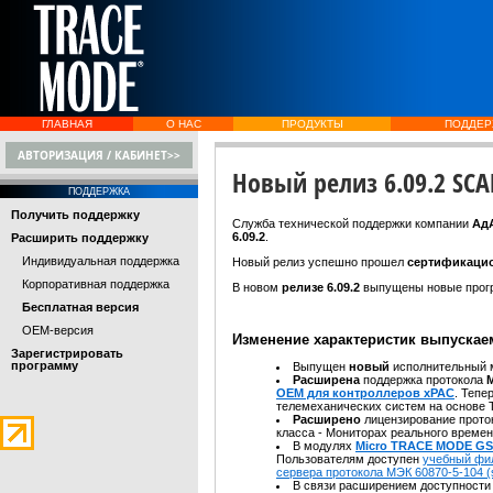
ГЛАВНАЯ
О НАС
ПРОДУКТЫ
ПОДДЕР
АВТОРИЗАЦИЯ / КАБИНЕТ>>
Новый релиз 6.09.2 SC
ПОДДЕРЖКА
Получить поддержку
Служба технической поддержки компании
Ад
6.09.2
.
Расширить поддержку
Индивидуальная поддержка
Новый релиз успешно прошел
сертификацио
Корпоративная поддержка
В новом
релизе 6.09.2
выпущены новые прог
Бесплатная версия
OEM-версия
Изменение характеристик выпуска
Зарегистрировать
программу
Выпущен
новый
исполнительный
Расширена
поддержка протокола
М
OEM для контроллеров xPAC
. Тепе
телемеханических систем на основ
Расширено
лицензирование прот
класса - Мониторах реального време
В модулях
Micro TRACE MODE GS
Пользователям доступен
учебный фи
сервера протокола МЭК 60870-5-104 (
В связи расширением доступности