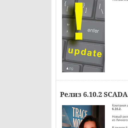
Релиз 6.10.2 SCA
Компания
6.10.2.
Новый ре
из Личного
В релизе 6