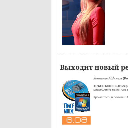
Выходит новый ре
Компания АдАстра
(Ро
TRACE MODE 6.08
се
разрешение на исполь
Кроме того, в релизе 