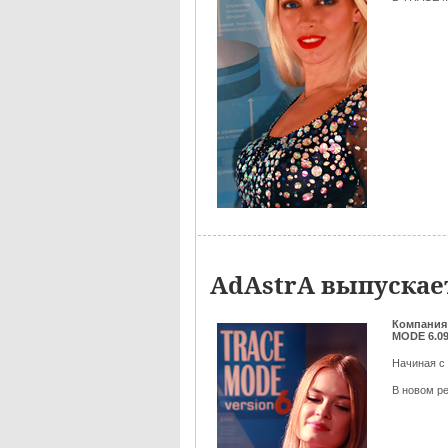
AdAstrA выпускае
Компания
MODE 6.0
Начиная с
В новом р