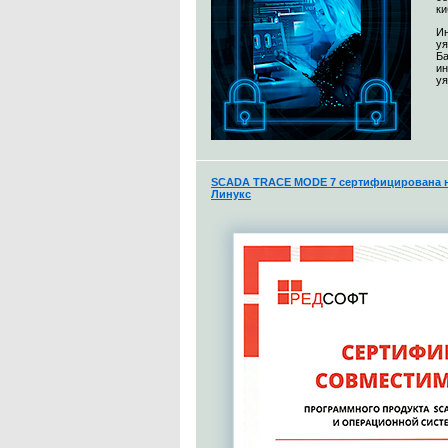
ки
Ин
уя
Ба
и
уя
SCADA TRACE MODE 7 сертифицирована н
Линукс