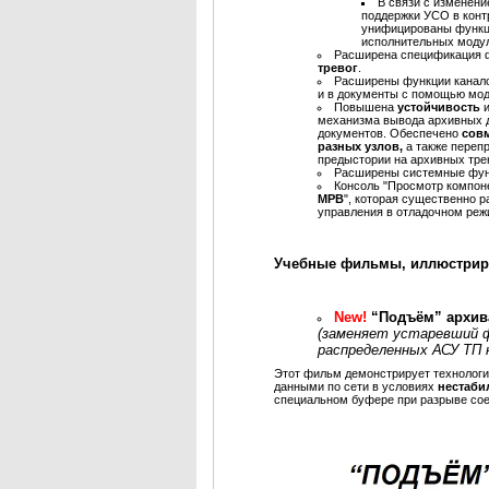
В связи с изменен
поддержки УСО в конт
унифицированы функц
исполнительных моду
Расширена спецификация 
тревог
.
Расширены функции канал
и в документы с помощью м
Повышена
устойчивость
механизма вывода архивных д
документов. Обеспечено
совм
разных узлов,
а также переп
предыстории на архивных тре
Расширены системные фу
Консоль "Просмотр компоне
МРВ
", которая существенно 
управления в отладочном реж
Учебные фильмы, иллюстри
New!
“Подъём” архив
(заменяет устаревший 
распределенных АСУ TП 
Этот фильм демонстрирует технологи
данными по сети в условиях
нестаби
специальном буфере при разрыве сое