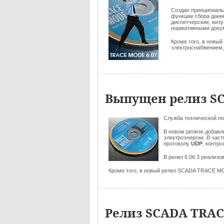
Создан принципиал
функции сбора данн
диспетчерские, виз
нормативными док
Кроме того, в новы
электроснабжением, и
Выпущен релиз SC
Служба технической п
В новом релизе добав
электроэнергии. В час
протоколу
UDP
, контр
В релиз 6.06.3 реализ
Кроме того, в новый релиз SCADA TRACE M
Релиз SCADA TRACE