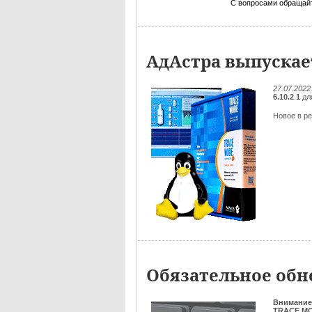
С вопросами обращай
АдАстра выпускает
27.07.2022
6.10.2
.
1
дл
Новое в ре
Обязательное обно
Внимание
TRACE MOD