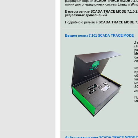
разрядной версии
SCADA TRACE MODE 7.1.
линий для операционных систем
Linux
и
Win
В новом релизе
SCADA TRACE MODE 7.1.0.2
ряд
важных дополнений
.
Подробно о релизе в
SCADA TRACE MODE 7.1
Вышел релиз 7.101 SCADA TRACE MODE
2
(
М
ра
MO
ба
с
Из
п
о
уп
ме
S
до
По
MO
АдАстра выпускает SCADA TRACE MODE 7.