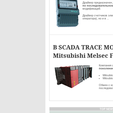
Драйвер предназначен 
по последовательном
модификаций.
Драйвер счетчиков эле
оператора), но и в ...
В SCADA TRACE MO
Mitsubishi Melsec 
Компания 
поколен
Mitsubi
Mitsubi
Обмен с к
последоват
TOP NEW