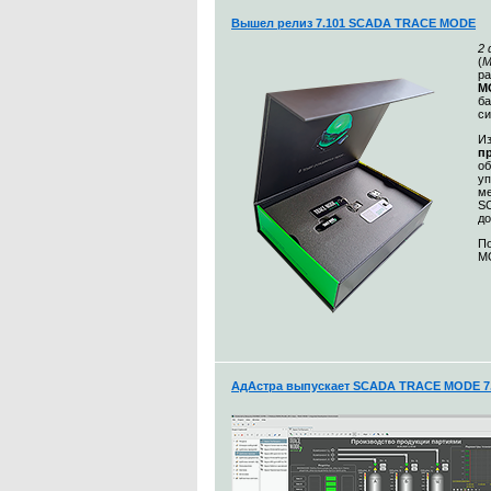
Вышел релиз 7.101 SCADA TRACE MODE
2
(
М
ра
MO
ба
с
Из
п
о
уп
ме
S
до
По
MO
АдАстра выпускает SCADA TRACE MODE 7.