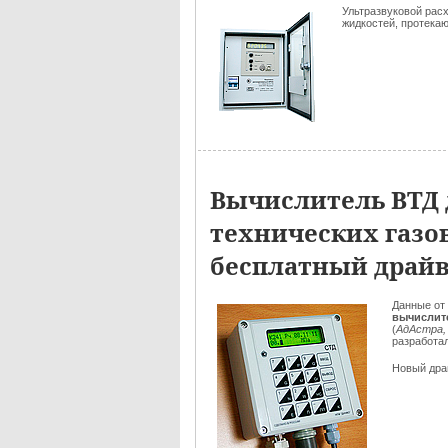
Ультразвуковой рас
жидкостей, протека
Вычислитель ВТД д
технических газо
бесплатный драй
Данные от 
вычислит
(
АдАстра,
разработа
Новый дра