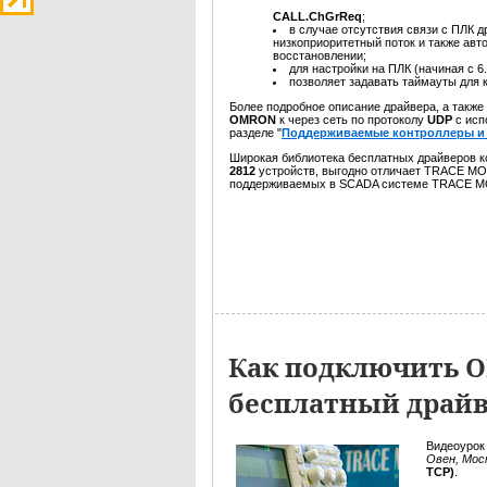
CALL.ChGrReq
;
в случае отсутствия связи с ПЛК 
низкоприоритетный поток и также авт
восстановлении;
для настройки на ПЛК (начиная с 6
позволяет задавать таймауты для 
Более подробное описание драйвера, а также
OMRON
к через сеть по протоколу
UDP
с исп
разделе "
Поддерживаемые контроллеры и 
Широкая библиотека бесплатных драйверов 
2812
устройств, выгодно отличает TRACE MO
поддерживаемых в SCADA системе TRACE M
Как подключить О
бесплатный драйв
Видеоурок
Овен, Мос
TCP)
.