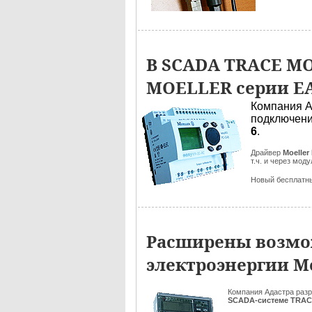
В SCADA TRACE MO
MOELLER серии EA
Компания А
подключен
6
.
Драйвер
Moeller
т.ч. и через мо
Новый бесплатн
Расширены возмож
электроэнергии М
Компания Адастра раз
SCADA-системе TRA