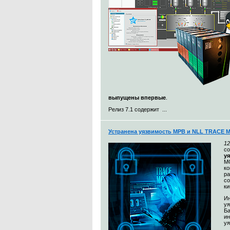
выпущены впервые
.
Релиз 7.1 содержит ...
Устранена уязвимость МРВ и NLL TRACE 
12
с
у
MO
к
ра
со
ки
Ин
уя
Ба
и
уя