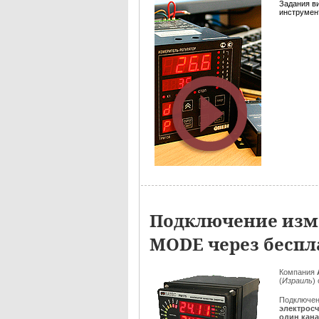
Задания в
инструмент
Подключение изме
MODE через беспл
Компания
(
Израиль
)
Подключен
электрос
один кан