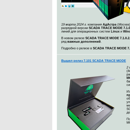
19 марта 2024 г.
компания
АдАстра
(
Москва
разрядной версии
SCADA TRACE MODE 7.1.
линий для операционных систем
Linux
и
Win
В новом релизе
SCADA TRACE MODE 7.1.0.2
ряд
важных дополнений
.
Подробно о релизе в
SCADA TRACE MODE 7.1
Вышел релиз 7.101 SCADA TRACE MODE
2
(
М
ра
MO
ба
с
Из
п
о
уп
ме
S
до
По
MO