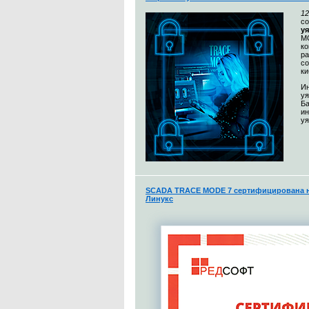
12
с
у
MO
к
ра
со
ки
Ин
уя
Ба
и
уя
SCADA TRACE MODE 7 сертифицирована н
Линукс