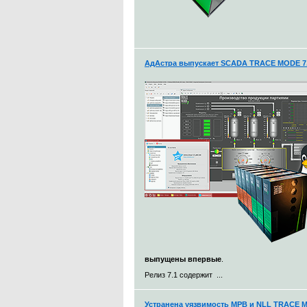
АдАстра выпускает SCADA TRACE MODE 7.
выпущены впервые
.
Релиз 7.1 содержит ...
Устранена уязвимость МРВ и NLL TRACE 