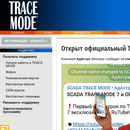
ГЛАВНАЯ
О НАС
ПРОДУКТЫ
ПОДДЕР
АВТОРИЗАЦИЯ / КАБИНЕТ>>
Открыт официальный Т
ПОДДЕРЖКА
Получить поддержку
Компания
АдАстра
(Москва)
сообщает об
от
Начало работы в TRACE
MODE
Форум
Коммерческая версия
Бесплатная версия
OEM-версия
Бесплатные семинары
Расширить поддержку
Зарегистрировать
программу