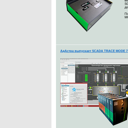
ме
S
до
По
MO
АдАстра выпускает SCADA TRACE MODE 7.