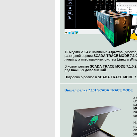
19 марта 2024 г.
компания
АдАстра
(
Москва
разрядной версии
SCADA TRACE MODE 7.1.
линий для операционных систем
Linux
и
Win
В новом релизе
SCADA TRACE MODE 7.1.0.2
ряд
важных дополнений
.
Подробно о релизе в
SCADA TRACE MODE 7.1
Вышел релиз 7.101 SCADA TRACE MODE
2
(
М
ра
MO
ба
с
Из
п
о
уп