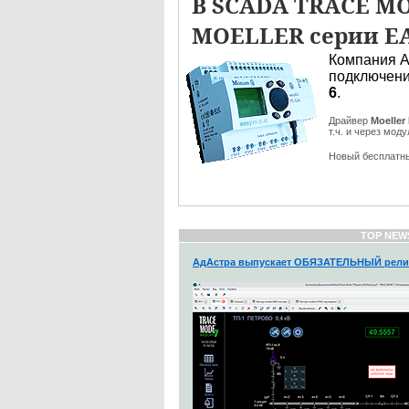
В SCADA TRACE MO
MOELLER серии EA
Компания А
подключен
6
.
Драйвер
Moeller
т.ч. и через мо
Новый бесплатн
TOP NEW
АдАстра выпускает ОБЯЗАТЕЛЬНЫЙ рели