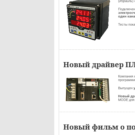
(
Израиль
)
Подключен
электрос
один кан
Тесты пока
Новый драйвер П
Компания 
программи
Выпущен
Новый др
MODE для 
Новый фильм о по