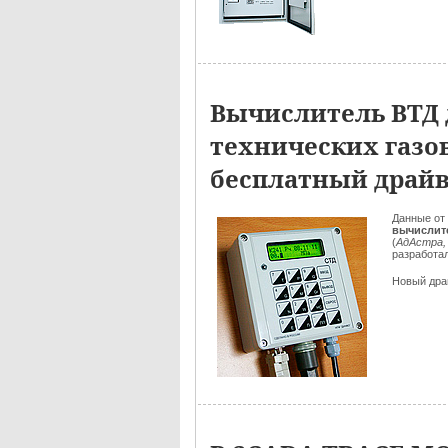
Вычислитель ВТД д
технических газо
бесплатный драй
Данные от 
вычислит
(
АдАстра,
разработа
Новый дра