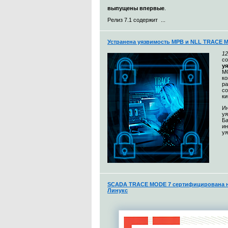
выпущены впервые
.
Релиз 7.1 содержит ...
Устранена уязвимость МРВ и NLL TRACE 
12
с
у
MO
к
ра
со
ки
Ин
уя
Ба
и
уя
SCADA TRACE MODE 7 сертифицирована н
Линукс