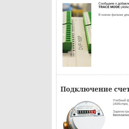
Сообщаем о добавл
TRACE MODE
(
АдАс
В новом фильме де
Подключение счет
Учебный ф
(
АдАстра,
Зарегистр
бесплатн