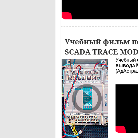
Учебный фильм по
SCADA TRACE MO
Учебный 
вывода М
(АдАстра