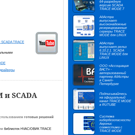
64-разрядную
версию SCADA
TRACE MODE 7
АдАстра
выпускает
высоконадежные
резервированные
серверы TRACE
MODE для LINUX
ле SCADA TRACE
АдАстра
выпускает релиз
6.10.2.1. SCADA
уальными
TRACE MODE для
LINUX
ODE
ООО «Ассоциация
ВАСТ» -
 драйверы
авторизованный
партнер АдАстры
в Санкт-
Петербурге
М и SCADA
Подписывайтесь
на официальный
канал TRACE MODE
в RUTUBE
Система
использованием
готовых решений
кибербезопасности
Акронис
совместима с
ием
библиотек HVAC/ОВИК TRACE
TRACE MODE