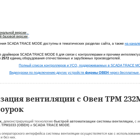
ональной версии
.
й базовой версии
.
ения SCADA TRACE MODE доступны в тематических разделах сайта, а также
на кана
ке драйверов SCADA TRACE MODE 6 для связи с контроллерами и прочими интеллект
я
2572
единиц оборудования отечественных и зарубежных производителей.
Полный список контроллеров и УСО, поддерживаемых в SCADA TRACE M
Видеоуроки по подключению других устройств
фирмы ОВЕН
через бесплатные
зация вентиляции с Овен ТРМ 232
еоурок
к,
демонстрирующий технологию
быстрой автоматизации системы вентиляции,
с 
а
ТРМ1033 (ОВЕН)
и
SCADA TRACE MODE
.
а операторского интерфейса системы вентиляции осуществляется как с использован
к и без них.