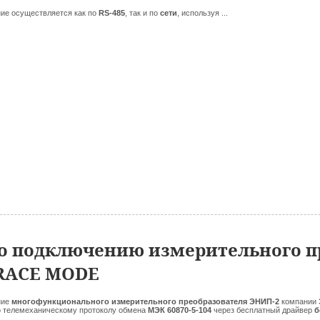
ие осуществляется как по
RS-485
, так и по
сети
, используя ...
о подключению измерительного п
TRACE MODE
ние
многофункционального измерительного преобразователя
ЭНИП-2
компании
о телемеханическому протоколу обмена
МЭК 60870-5-104
через бесплатный драйвер
б