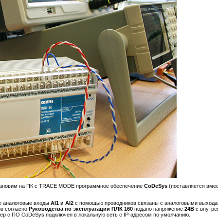
тановим на ПК с TRACE MODE программное обеспечение
CoDeSys
(поставляется вмес
е аналоговые входы
AI1 и AI2
с помощью проводников связаны с аналоговыми выход
ов согласно
Руководства по эксплуатации ПЛК 160
подано напряжение
24В
с внутре
р с ПО CoDeSys подключен в локальную сеть с IP-адресом по умолчанию.