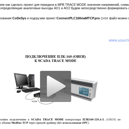
ем как сделать проект для передачи в МРВ TRACE MODE значения напряжений, снима
, определяющие аналоговые выходы AO1 и AO2 будем непосредственно формировать
ирования
CoDeSys
и подгрузим проект
ConnectPLC160viaMTCP.pro
(этот файл можно 