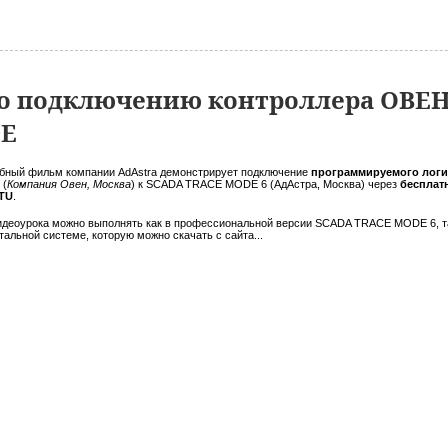
 подключению контроллера ОВЕН 
DE
бный фильм компании AdAstra демонстрирует подключение
программируемого логич
М
(
Компания Овен, Москва
) к SCADA TRACE MODE 6 (АдАстра, Москва) через
бесплат
TU
.
идеоурока можно выполнять как в профессиональной версии SCADA TRACE MODE 6, т
альной системе, которую можно скачать с сайта...