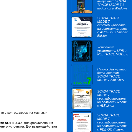
выпускает SCADA
TRACE MODE 7.1
под Linux и Windows
SCADA TRACE
MODE 7
сертифицирована
на совместимость
с Astra Linux Special
Edition
Устранена
уязвимость МРВ и
NLL TRACE MODE 6
Награжден лучший
бета-тестер
SCADA TRACE
MODE 7 для Linux
SCADA TRACE
MODE 7
сертифицирована
на совместимость
с ALT Linux
те с контроллером на компакт-
SCADA TRACE
MODE 7
сертифицирована
ами
AO1 и AO2
. Для формирования
на совместимость
ннего источника. Для взаимодействия
с РЕД ОС Линукс