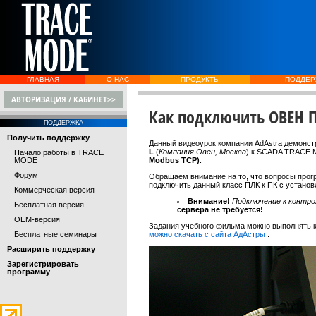
ГЛАВНАЯ
О НАС
ПРОДУКТЫ
ПОДДЕР
АВТОРИЗАЦИЯ / КАБИНЕТ>>
Как подключить ОВЕН П
ПОДДЕРЖКА
Получить поддержку
Данный видеоурок компании AdAstra демонс
L
(
Компания Овен, Москва
) к SCADA TRACE 
Начало работы в TRACE
MODE
Modbus TCP)
.
Форум
Обращаем внимание на то, что вопросы прогр
подключить данный класс ПЛК к ПК с устан
Коммерческая версия
Внимание!
Подключение к контр
Бесплатная версия
сервера не требуется!
OEM-версия
Задания учебного фильма можно выполнять 
Бесплатные семинары
можно скачать с сайта АдАстры
.
Расширить поддержку
Зарегистрировать
программу