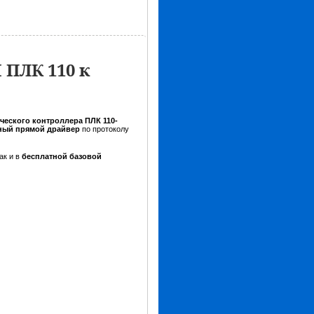
ПЛК 110 к
еского контроллера ПЛК 110-
ный прямой драйвер
по протоколу
ак и в
бесплатной базовой