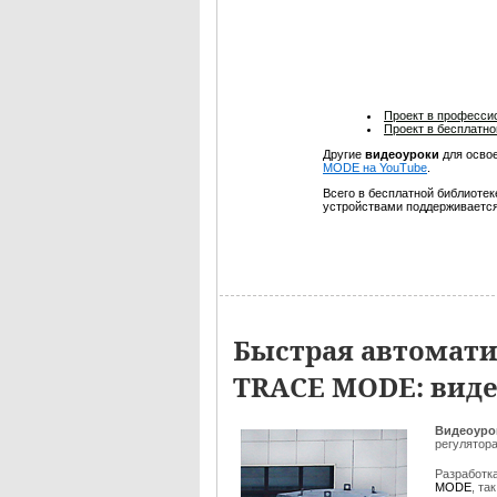
Проект в професси
Проект в бесплатно
Другие
видеоуроки
для осво
MODE на YouTube
.
Всего в бесплатной библиоте
устройствами поддерживаетс
Быстрая автомати
TRACE MODE: вид
Видеоуро
регулятор
Разработк
MODE
, та