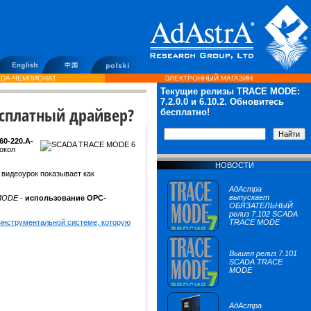
DA-ЧЕМПИОНАТ
ЭЛЕКТРОННЫЙ МАГАЗИН
Текущие релизы TRACE MODE:
7.2.0.0
и 6.10.2. Обновитесь
есплатный драйвер?
бесплатно!
0-220.А-
токол
НОВОСТИ
 видеоурок показывает как
АдАстра
выпускает
MODE -
использование OPC-
ОБЯЗАТЕЛЬНЫЙ
релиз 7.102 SCADA
инструментальной системе, которую
TRACE MODE
Вышел релиз 7.101
SCADA TRACE
MODE
АдАстра