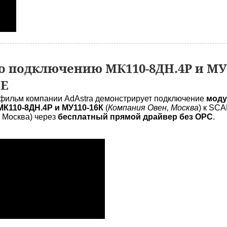
 подключению МК110-8ДН.4Р и МУ1
DE
фильм компании AdAstra демонстрирует подключение
моду
К110-8ДН.4Р и МУ110-16К
(
Компания Овен, Москва
) к SC
, Москва) через
бесплатный прямой драйвер без OPC
.