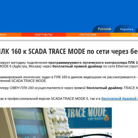
ЖКА
ПАРТНЕРЫ
ОБУЧЕНИЕ
SCA
ЛК 160 к SCADA TRACE MODE по сети через б
трирует методику подключения
программируемого логического контроллера ПЛК 16
MODE 6 (АдАстра, Москва) через
бесплатный прямой драйвер
по сети Ethernet (про
аммирования логических задач в ПЛК 160 в данном видеоуроке не рассматриваются -
овленной SCADA TRACE MODE.
оллеру ОВЕН ПЛК 160 осуществляется через прямой
бесплатный драйвер
TRACE 
как в профессиональной версии SCADA TRACE MODE 6, так и в
бесплатной базовой