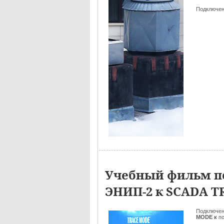
Подключен
Учебный фильм п
ЭНИП-2 к SCADA 
Подключе
MODE к
п