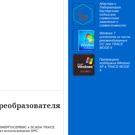
Адастра и
Лаборатория
Касперского
подписали
совместное
заявление о
совместимости
Windows 7
исключена из числа
рекомендованных
ОС для TRACE
MODE 6
Прекращена
поддержка Windows
XP в TRACE MODE
6
реобразователя
ЭНЕРГОСЕРВИС к SCADA TRACE
ез использования OPC
.