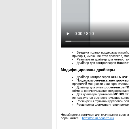
Введена полная поддержка устройс
приборы, имеющие этот протокол, мо
Реализован драйвер для метеоста
Драйвер для контроллеров
Beckho
Модифицированы драйверы
Драйвер контроллеров
DELTA DVP
.
Поддержка
счетчика электроэне
профилей мощности и синхронизации
Драйвер для
электросчетчиков 
обмена со счетчиками» поддерживает
Для драйвера протокола
MODBUS 
используются соответствующие конве
Расширены функции групповой зап
Расширены форматы чтения целых 
Новый релиз доступен для скачивания всем
обращайтесь:
http://forum.adastra.ru/
.