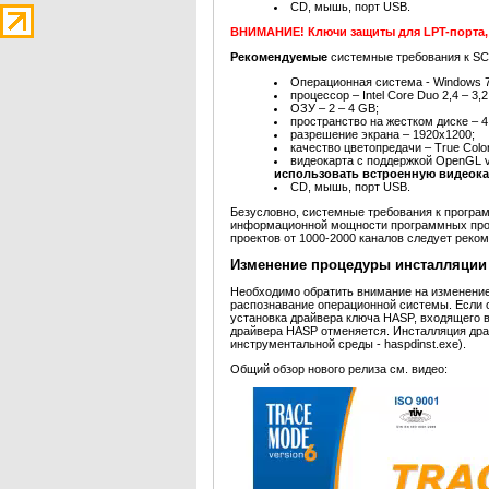
CD, мышь, порт USB.
ВНИМАНИЕ! Ключи защиты для LPT-порта, н
Рекомендуемые
системные требования к S
Операционная система - Windows 7 3
процессор – Intel Core Duo 2,4 – 3,
ОЗУ – 2 – 4 GB;
пространство на жестком диске – 4
разрешение экрана – 1920x1200;
качество цветопредачи – True Color
видеокарта с поддержкой OpenGL v
использовать встроенную видеока
CD, мышь, порт USB.
Безусловно, системные требования к програ
информационной мощности программных прод
проектов от 1000-2000 каналов следует рек
Изменение процедуры инсталляции
Необходимо обратить внимание на изменение,
распознавание операционной системы. Если 
установка драйвера ключа HASP, входящего 
драйвера HASP отменяется. Инсталляция драй
инструментальной среды - haspdinst.exe).
Общий обзор нового релиза см. видео: