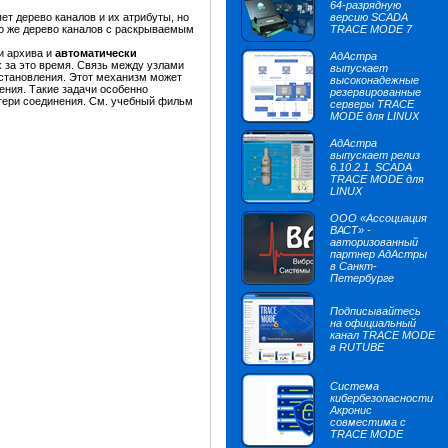
64-разрядную
ет дерево каналов и их атрибуты, но
версию SCADA
о же дерево каналов с раскрываемым
TRACE MODE 7
и архива и
автоматически
АдАстра
х за это время. Связь между узлами
выпускает
сстановления. Этот механизм может
высоконадежные
ния. Такие задачи особенно
резервированные
отери соединения. См. учебный фильм
серверы TRACE
MODE для LINUX
АдАстра
выпускает релиз
6.10.2.1. SCADA
TRACE MODE для
LINUX
ООО «Ассоциация
ВАСТ» -
авторизованный
партнер АдАстры
в Санкт-
Петербурге
Подписывайтесь
на официальный
канал TRACE MODE
в RUTUBE
Система
кибербезопасности
Акронис
совместима с
TRACE MODE