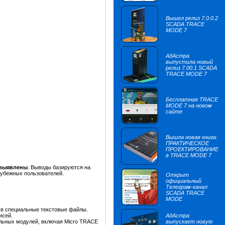
Вышел релиз 7.0.0.2
SCADA TRACE
MODE 7
АдАстра
выпустила новый
релиз 7.00.1 SCADA
TRACE MODE 7
Бесплатная TRACE
MODE 7 на новом
сайте
Вышла новая книга:
ПРАКТИЧЕСКОЕ
ПРОЕКТИРОВАНИЕ
в TRACE MODE 7
 выявлены
. Выводы базируются на
рубежных пользователей.
Открыт
официальный
Телеграм-канал
SCADA TRACE
MODE
 в специальные текстовые файлы.
исей.
АдАстра
ельных модулей, включая Micro TRACE
выпускает новую