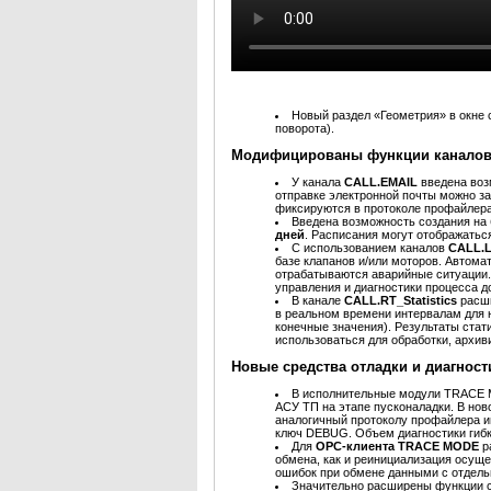
Новый раздел «Геометрия» в окне 
поворота).
Модифицированы функции каналов
У канала
CALL.EMAIL
введена во
отправке электронной почты можно з
фиксируются в протоколе профайлера
Введена возможность создания на
дней
. Расписания могут отображаться
С использованием каналов
CALL.
базе клапанов и/или моторов. Автома
отрабатываются аварийные ситуации
управления и диагностики процесса д
В канале
CALL.RT_Statistics
расш
в реальном времени интервалам для 
конечные значения). Результаты ста
использоваться для обработки, архив
Новые средства отладки и диагност
В исполнительные модули TRACE
АСУ ТП на этапе пусконаладки. В но
аналогичный протоколу профайлера и
ключ DEBUG. Объем диагностики гибк
Для
OPC-клиента TRACE MODE
р
обмена, как и реинициализация осущ
ошибок при обмене данными с отдел
Значительно расширены функции с