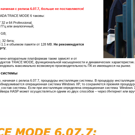
ачиная с релиза 6.07.7, больше не поставляются!
CADA TRACE MODE 6 таковы:
2 и 64 Professional;
2 ГГц или аналогичный;
 GB;
, 32 бита;
.1.1 и объемом памяти от 128 MB.
Не рекомендуется
рту
;
ммно-аппаратным платформам также зависят и от
уктов TRACE MODE, функциональной насыщенности и динамических характеристик р
омендовать максимально возможную производительность ПК из имеющихся на рынке.
 системы
 начиная с релиза 6.07.7, процедуры инсталляции системы. В процедуру инсталляци
обнаруживается операционная система Windows XP, то сохраняется прежняя процедур
в состав системы. Если при инсталляции определена операционная система Windows 
вера HASP может осуществляться одним из двух способов – через Интернет или вручн