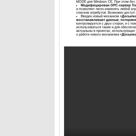
MODE для Windows CE. При этом без 
Модифицирован OPC-сервер Tra
и позволяет легко изменять любой а
списком атрибутов. Возможен доступ
Введен новый механизм «
Досылка
восстанавливает данные
,
потерянн
контролируется с двух сторон, и с п
использоваться также и для обеспеч
актуальны в проектах, использующих
о работе нового механизма «
Досылка