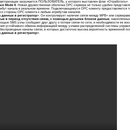
авторизации загружается ПОЛЬЗОВАТЕЛЬ, у которого выставлен флаг «Отработать».
ce Mode 6
. Новая дружественная оболочка OPC-сервера не только удобно представля
трибут канала в реальном времени. Подключающемуся OPC-клиенту предоставляется т
 со стороны OPC-клиента к любым атрибутам каналов.
 данных в регистратор
». Он контролирует наличие связи между МРВ+ или серверам
ые в период отсутствия связи, с помощью досылки блоков данных
, накопленны
омощью SMS узлы сообщают друг другу о потере связи по сети, и необходимости ее во
ения устойчивого обмена информацией между узлами распределенной системы управле
 беспроводные каналы связи, в которых достаточно высока вероятность временной п
 данных в регистратор
».