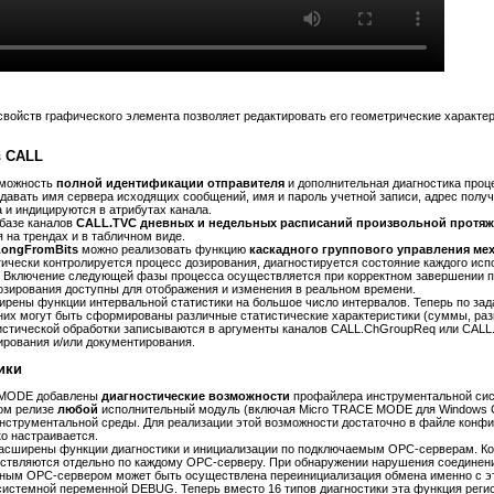
свойств графического элемента позволяет редактировать его геометрические характер
 CALL
зможность
полной идентификации отправителя
и дополнительная диагностика проц
адавать имя сервера исходящих сообщений, имя и пароль учетной записи, адрес пол
 и индицируются в атрибутах канала.
 базе каналов
CALL.TVC дневных и недельных расписаний произвольной протяж
 на трендах и в табличном виде.
LongFromBits
можно реализовать функцию
каскадного группового управления ме
тически контролируется процесс дозирования, диагностируется состояние каждого исп
. Включение следующей фазы процесса осуществляется при корректном завершении
озирования доступны для отображения и изменения в реальном времени.
ирены функции интервальной статистики на большое число интервалов. Теперь по за
них могут быть сформированы различные статистические характеристики (суммы, разн
тистической обработки записываются в аргументы каналов CALL.ChGroupReq или CALL.
ирования и/или документирования.
ики
 MODE добавлены
диагностические возможности
профайлера инструментальной сис
вом релизе
любой
исполнительный модуль (включая Micro TRACE MODE для Windows C
нструментальной среды. Для реализации этой возможности достаточно в файле конфи
о настраивается.
асширены функции диагностики и инициализации по подключаемым OPC-серверам. Ко
ествляются отдельно по каждому OPC-серверу. При обнаружении нарушения соединен
ьным OPC-сервером может быть осуществлена переинициализация обмена именно с 
истемной переменной DEBUG. Теперь вместо 16 типов диагностики эта функция реги