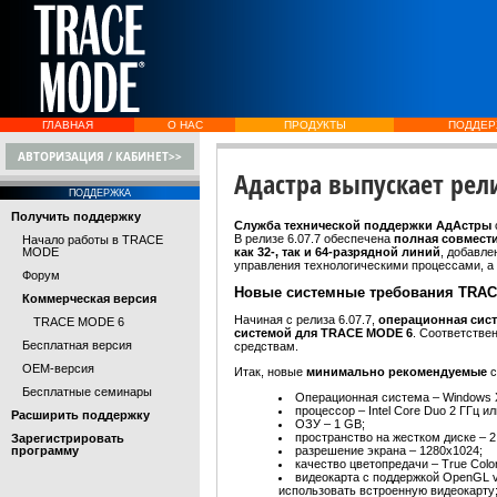
ГЛАВНАЯ
О НАС
ПРОДУКТЫ
ПОДДЕР
АВТОРИЗАЦИЯ / КАБИНЕТ>>
Адастра выпускает рел
ПОДДЕРЖКА
Получить поддержку
Служба технической поддержки АдАстры
В релизе 6.07.7 обеспечена
полная совмест
Начало работы в TRACE
MODE
как 32-, так и 64-разрядной линий
, добавл
управления технологическими процессами, а 
Форум
Новые системные требования TRA
Коммерческая версия
Начиная с релиза 6.07.7,
операционная сист
TRACE MODE 6
системой для TRACE MODE 6
. Соответстве
Бесплатная версия
средствам.
OEM-версия
Итак, новые
минимально рекомендуемые
с
Бесплатные семинары
Операционная система – Windows X
процессор – Intel Core Duo 2 ГГц и
Расширить поддержку
ОЗУ – 1 GB;
пространство на жестком диске – 2
Зарегистрировать
программу
разрешение экрана – 1280x1024;
качество цветопредачи – True Color
видеокарта с поддержкой OpenGL v
использовать встроенную видеокарту