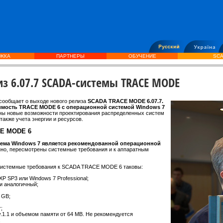
ЖКА
ПАРТНЕРЫ
ОБУЧЕНИЕ
SCA
из 6.07.7 SCADA-системы TRACE MODE
сообщает о выходе нового релиза
SCADA TRACE MODE 6.07.7.
имость TRACE MODE 6 c операционной системой Windows 7
ены новые возможности проектирования распределенных систем
также учета энергии и ресурсов.
CE MODE 6
ема Windows 7 является рек
омендованной операционной
нно, пересмотрены системные требования и к аппаратным
истемные требования к SCADA TRACE MODE 6 таковы:
P SP3 или Windows 7 Professional;
ли аналогичный;
 GB;
;
.1.1 и объемом памяти от 64 MB. Не рекомендуется
;