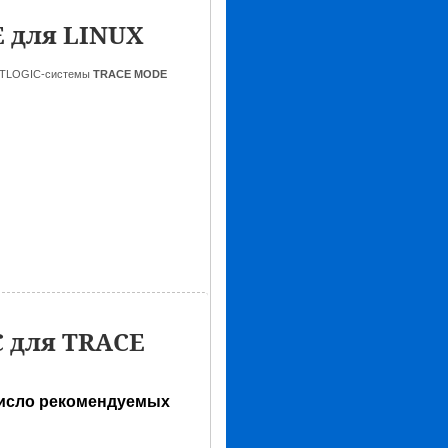
E для LINUX
OFTLOGIC-системы
TRACE MODE
 для TRACE
число рекомендуемых