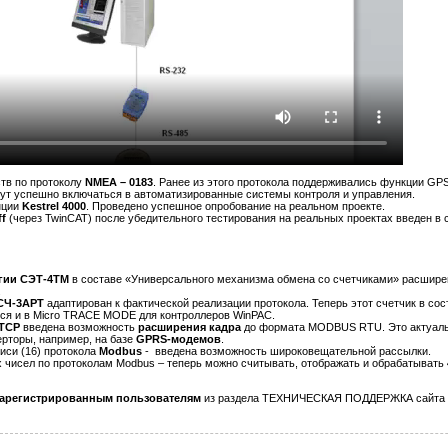
тв по протоколу
NMEA – 0183
. Ранее из этого протокола поддерживались функции GP
гут успешно включаться в автоматизированные системы контроля и управления.
нции
Kestrel 4000
. Проведено успешное опробование на реальном проекте.
ff
(через TwinCAT) после убедительного тестирования на реальных проектах введен в 
ргии СЭТ-4ТМ
в составе «Универсального механизма обмена со счетчиками» расшире
.
ПСЧ-3АРТ
адаптирован к фактической реализации протокола. Теперь этот счетчик в с
ся и в Micro TRACE MODE для контроллеров WinPAC.
TCP
введена возможность
расширения кадра
до формата MODBUS RTU. Это актуальн
рторы, например, на базе
GPRS-модемов
.
иси (16) протокола
Modbus
- введена возможность широковещательной рассылки.
чисел по протоколам Modbus – теперь можно считывать, отображать и обрабатывать
зарегистрированным пользователям
из раздела ТЕХНИЧЕСКАЯ ПОДДЕРЖКА сайта