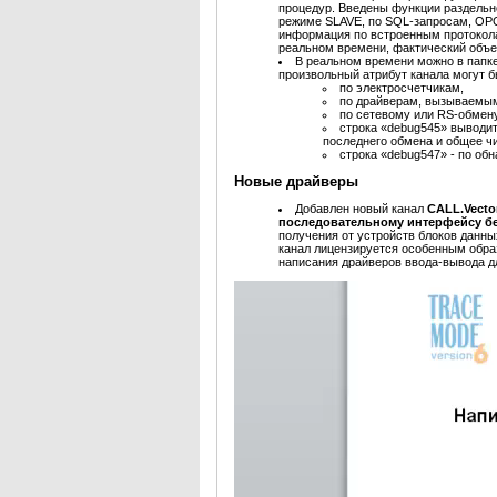
процедур. Введены функции раздельн
режиме SLAVE, по SQL-запросам, OPC
информация по встроенным протоколам
реальном времени, фактический объе
В реальном времени можно в папк
произвольный атрибут канала могут 
по электросчетчикам,
по драйверам, вызываемы
по сетевому или RS-обмену
строка «debug545» выводит
последнего обмена и общее ч
строка «debug547» - по об
Новые драйверы
Добавлен новый канал
CALL.Vecto
последовательному интерфейсу б
получения от устройств блоков данны
канал лицензируется особенным обра
написания драйверов ввода-вывода д