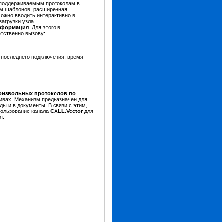
 поддерживаемым протоколам в
ам шаблонов, расширенная
можно вводить интерактивно в
агрузки узла.
нформация
. Для этого в
тственно вызову:
 последнего подключения, время
оизвольных протоколов по
хивах. Механизм предназначен для
ы и в документы. В связи с этим,
пользование канала
CALL.Vector
для
ия: