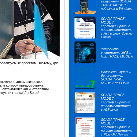
выпускает SCADA
TRACE MODE 7.1
под Linux и Windows
SCADA TRACE
MODE 7
сертифицирована
на совместимость
с Astra Linux Special
Edition
Устранена
уязвимость МРВ и
NLL TRACE MODE 6
еализуемых проектов. Поэтому, для
Награжден лучший
бета-тестер
SCADA TRACE
и включено автоматическое
MODE 7 для Linux
а, в которой предусмотрена
7, автоматическая инсталляции
ую (из папки \ForSetup\
SCADA TRACE
MODE 7
сертифицирована
на совместимость
с ALT Linux
SCADA TRACE
MODE 7
сертифицирована
на совместимость
с РЕД ОС Линукс