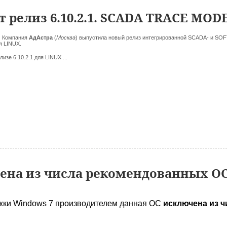
 релиз 6.10.2.1. SCADA TRACE MOD
.
Компания
АдАстра
(
Москва
)
выпустила новый релиз интегрированной SCADA- и S
я LINUX.
лизе 6.10.2.1 для LINUX ...
ена из числа рекомендованных ОС
жки Windows 7 производителем данная ОС
исключена из 