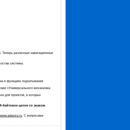
S. Теперь различные навигационные
состав системы.
на в функциях подчитывания
оставе «Универсального механизма
о для проектов, в которых
4-байтовое целое со знаком
.
www.adastra.ru
. С вопросами