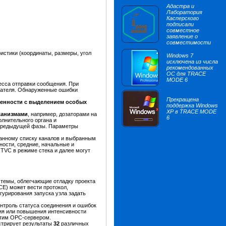
Адастра и
Лаборатория
Касперского
подписали
совместное
заявление о
совместимости
истики (координаты, размеры, угол
Windows 7
исключена из числа
рекомендованных
ОС для TRACE
MODE 6
есса отправки сообщения. При
учателя. Обнаруженные ошибки
Прекращена
енности с выделением особых
поддержка Windows
XP в TRACE MODE
ханизмами
, например, дозаторами на
6
олнительного органа и
 предыдущей фазы. Параметры
данному списку каналов и выбранным
ости, средние, начальные и
TVC в режиме стека и далее могут
темы, облегчающие отладку проекта
E) может вести протокол,
гурирования запуска узла задать
нтроль статуса соединения и ошибок
ия или повышения интенсивности
этим OPC-сервером.
стрирует результаты
32
различных