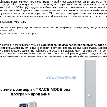
ой регистрации ошибок по
Отчету тревог
и файлу сохранения состояния системы, по
-интерфейсу, по IP-трафику и TCP-обмену, по запросам архивных трендов, по вызов
 (Modbus, DCS и др.) и другим ошибкам. Учитывая, что значение этого переменной 
м дополнительной диагностической информации может меняться оперативно без перез
е узла генерировать файлы формата HTML, в которые выводится
диагностическая и
быть записаны предопределенные строки. Информация в таблицах формируется соотве
м каналами VECTOR,
,
 таблицу, которая содержит информацию об OPC-серверах: номер, имя, статус, время
исло ошибок
наруженным в сети узлам проекта.
r
, который обеспечивает возможность
написания драйверов ввода-вывода для пр
ез программирования
, а также обеспечивает архивирование данных в отдельных ар
х в виде срезов с единой меткой времени. Архивные данные могут выводиться на тренд
зом - по привязанным к нему аргументам. См. учебный фильм, демонстрирующий ис
ля произвольных протоколов по последовательному интерфейсу без программирован