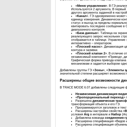
«
Меню управления
». В ГЭ реали
Используются 2 аргумента. В первый
другого аргумента заданной в настро
«
Канал
». ГЭ одновременно может 
единицу измерения. Динамически конт
статус и выход за пределы нормально
квитировать последнее сообщение в О
диапазонного контроля.
«
База данных
». Таблица на экран
реализующего запрос нескольких стро
отображается в таблице. Управление 
интерактивно – оператором.
«
Плоский насос
». Динамизация цв
контура и заливки.
«
Плоский клапан 2
». В отличие 
независимый компонент «Привод», дин
Графическая форма привода клапана
механизмам и задается выбором одног
Добавлены группы ГЭ «
Зоны
», «
Элементы з
значительной степени расширяет возможност
Расширены общие возможности ди
В TRACE MODE 6.07 добавлены следующие ф
Независимая динамизация види
«
Пропорциональный переход
» 
Разрешена
динамическая транс
трансформаций объекта и его ГЭ.
Программируется заголовок и текс
Расширены настройки свойства «
В
условия
Arg
в интервале и
Набор
{Ar
Добавлена команда
соединения г
Расширена спецификация «Видов и
Расширена спецификация объемны