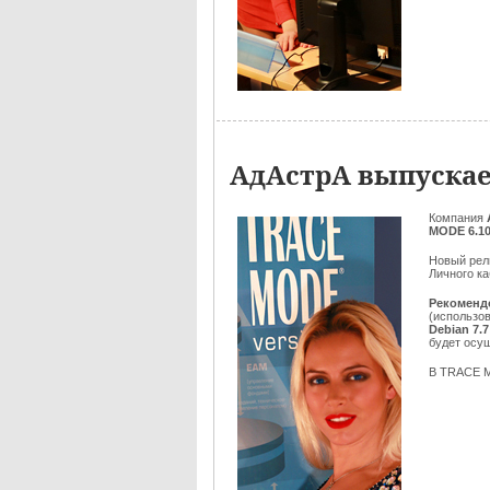
АдАстрА выпускае
Компания
MODE 6.10
Новый рел
Личного ка
Рекоменд
(использов
Debian 7.7
будет осу
В TRACE M