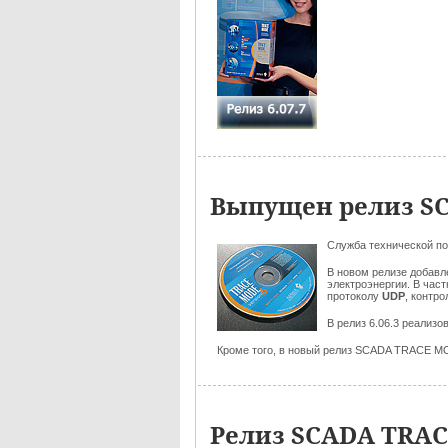
Выпущен релиз SC
Служба технической п
В новом релизе добав
электроэнергии. В час
протоколу
UDP
, контр
В релиз 6.06.3 реализ
Кроме того, в новый релиз SCADA TRACE M
Релиз SCADA TRACE