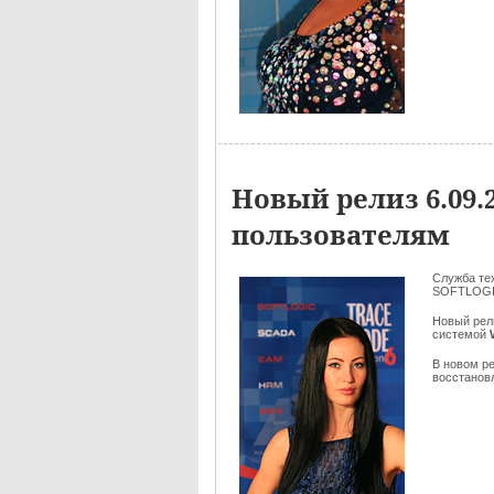
Новый релиз 6.09
пользователям
Служба те
SOFTLOGI
Новый рел
системой
В новом р
восстановл