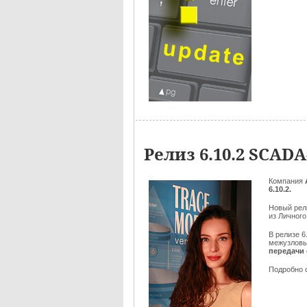
Релиз 6.10.2 SCA
Компания
6.10.2.
Новый ре
из Личного
В релизе 6
межузловы
передачи 
Подробно 