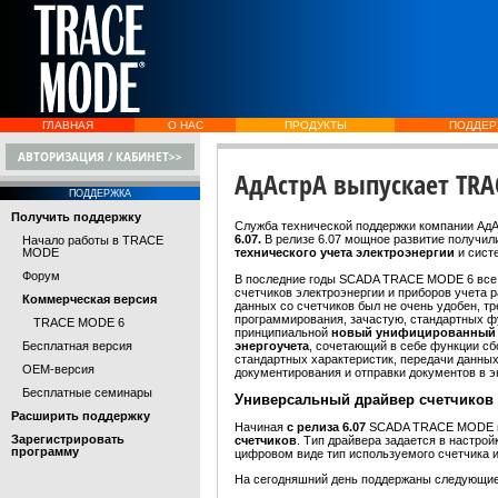
ГЛАВНАЯ
О НАС
ПРОДУКТЫ
ПОДДЕР
АВТОРИЗАЦИЯ / КАБИНЕТ>>
АдАстрА выпускает TRA
ПОДДЕРЖКА
Получить поддержку
Служба технической поддержки компании Ад
6.07.
В релизе 6.07 мощное развитие получил
Начало работы в TRACE
MODE
технического учета электроэнергии
и сис
Форум
В последние годы SCADA TRACE MODE 6 все
счетчиков электроэнергии и приборов учета
Коммерческая версия
данных со счетчиков был не очень удобен, т
программирования, зачастую, стандартных фу
TRACE MODE 6
принципиальной
новый унифицированный 
Бесплатная версия
энергоучета
, сочетающий в себе функции сб
стандартных характеристик, передачи данных
OEM-версия
документирования и отправки документов в 
Бесплатные семинары
Универсаль
ный драйвер счетчиков
Расширить поддержку
Начиная
с релиза 6.07
SCADA TRACE MODE 
Зарегистрировать
счетчиков
. Тип драйвера задается в настро
программу
цифровом виде тип используемого счетчика 
На сегодняшний день поддержаны следующие 