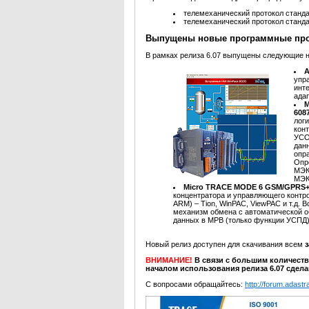
телемеханический протокол станд
телемеханический протокол станд
Выпущены новые программные пр
В рамках релиза 6.07 выпущены следующие 
A
упр
инт
ада
M
608
лог
кон
УСО
данн
опр
Опр
МЭК-
МЭК
Micro TRACE MODE 6 GSM/GPRS+ 
концентратора и управляющего контро
ARM) – Tion, WinPAC, ViewPAC и т.д.
механизм обмена с автоматической о
данных в МРВ (только функции УСП
Новый релиз доступен для скачивания всем
ВНИМАНИЕ!
В связи с большим количест
началом использования релиза 6.07 сдел
С вопросами обращайтесь:
http://forum.adastra