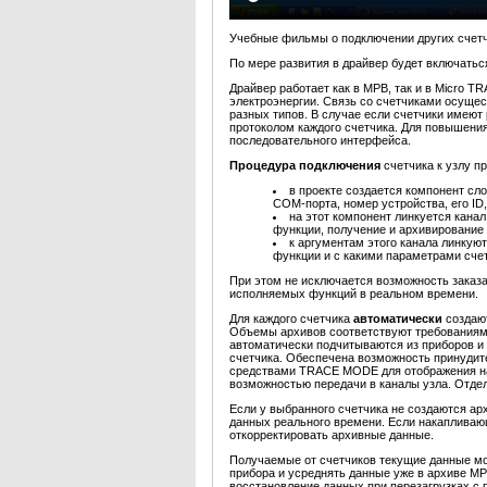
Учебные фильмы о подключении других счет
По мере развития в драйвер будет включать
Драйвер работает как в МРВ, так и в Micro 
электроэнергии. Связь со счетчиками осуще
разных типов. В случае если счетчики имеют
протоколом каждого счетчика. Для повышени
последовательного интерфейса.
Процедура подключения
счетчика к узлу
в проекте создается компонент сл
COM-порта, номер устройства, его ID, 
на этот компонент линкуется кана
функции, получение и архивирование
к аргументам этого канала линку
функции и с какими параметрами сче
При этом не исключается возможность заказ
исполняемых функций в реальном времени.
Для каждого счетчика
автоматически
создаю
Объемы архивов соответствуют требованиям 
автоматически подчитываются из приборов и
счетчика. Обеспечена возможность принудит
средствами TRACE MODE для отображения 
возможностью передачи в каналы узла. Отде
Если у выбранного счетчика не создаются а
данных реального времени. Если накапливаю
откорректировать архивные данные.
Получаемые от счетчиков текущие данные мо
прибора и усреднять данные уже в архиве МР
восстановление данных при перезагрузках 