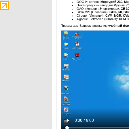
ООО Инкотекс:
Меркурий 230, Ме
Нижегородский завод им.Фрунзе:
С
ОАО «Концерн Энергомера»:
CE 10
Iskra MIS (Словения):
Iskra_MI, Is
Circutor (Испания):
CVM_NGR, CVM
Algodue Elettronica (Италия):
UPM 3
Предлагаем Вашему вниманию
учебный фи