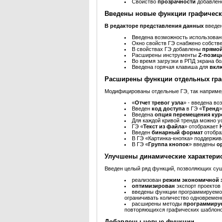
Свойство
прозрачности
добавлен
Введены новые функции графическ
В редакторе представления данных
введе
Введена возможность использован
Окно свойств ГЭ снабжено собств
В свойствах ГЭ добавлены
прямой
Расширены инструменты
Z-позиц
Во время загрузки в РПД экрана 
Введена горячая клавиша для
вкл
Расширены функции отдельных гра
Модифицированы отдельные ГЭ, так наприме
«
Отчет тревог узла
» - введена в
Введен
код доступа
в ГЭ «
Тренд
»
Введена
опция перемещения ку
Для каждой кривой тренда можно у
ГЭ «
Текст из файла
» отображает
Введен
бинарный формат
отобра
В ГЭ «Картинка-кнопка» поддержи
В ГЭ «
Группа кнопок
» введены
о
Улучшены динамические характери
Введен целый ряд функций, позволяющих суще
реализован
режим экономичной з
оптимизирован
экспорт проектов
введены функции программируем
ограничивать количество одновремен
расширены методы
программируе
повторяющихся графических шаблоно
Добавлены новые функции