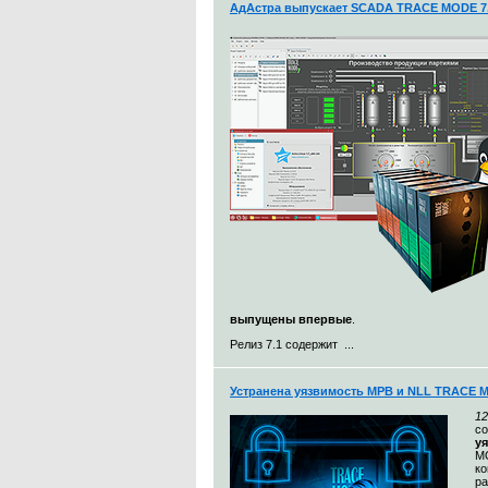
АдАстра выпускает SCADA TRACE MODE 7.
выпущены впервые
.
Релиз 7.1 содержит ...
Устранена уязвимость МРВ и NLL TRACE 
12
с
у
MO
к
ра