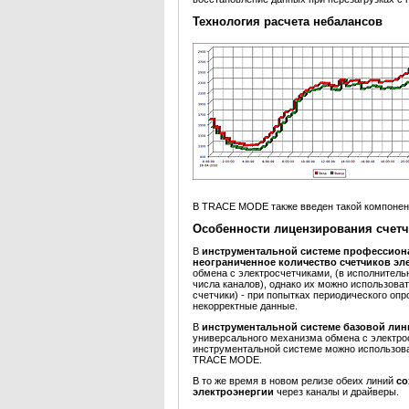
Технология расчета небалансов
В TRACE MODE также введен такой компонен
Особенности лицензирования счетч
В
инструментальной системе профессио
неограниченное количество счетчиков эл
обмена с электросчетчиками, (в исполнител
числа каналов), однако их можно использоват
счетчики) - при попытках периодического оп
некорректные данные.
В
инструментальной системе базовой лин
универсального механизма обмена с электр
инструментальной системе можно использов
TRACE MODE.
B то же время в новом релизе обеих линий
со
электроэнергии
через каналы и драйверы.