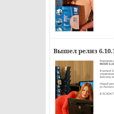
Вышел релиз 6.10
Компания
MODE 6.10
В релизе 
управлени
внесены и
Новый ре
из Личного
В SCADA T