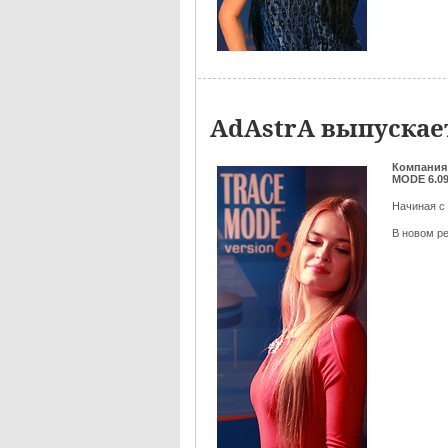
AdAstrA выпускае
Компания
MODE 6.0
Начиная с
В новом р