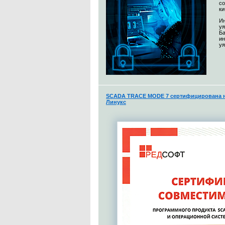
со
ки
Ин
уя
Ба
и
уя
SCADA TRACE MODE 7 сертифицирована н
Линукс