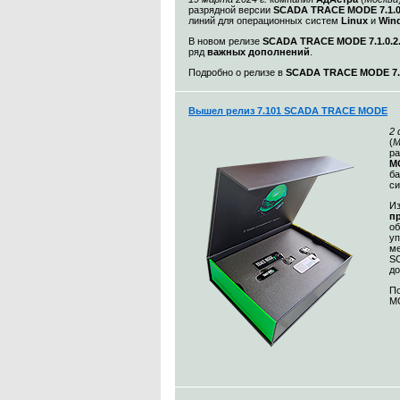
разрядной версии
SCADA TRACE MODE 7.1.
линий для операционных систем
Linux
и
Win
В новом релизе
SCADA TRACE MODE 7.1.0.2
ряд
важных дополнений
.
Подробно о релизе в
SCADA TRACE MODE 7.1
Вышел релиз 7.101 SCADA TRACE MODE
2
(
М
ра
MO
ба
с
Из
п
о
уп
ме
S
до
По
MO