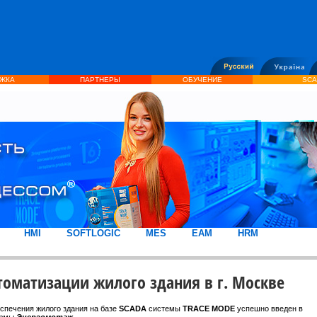
ЖКА
ПАРТНЕРЫ
ОБУЧЕНИЕ
SCA
HMI
SOFTLOGIC
MES
EAM
HRM
томатизации жилого здания в г. Москве
спечения жилого здания на базе
SCADA
системы
TRACE MODE
успешно введен в