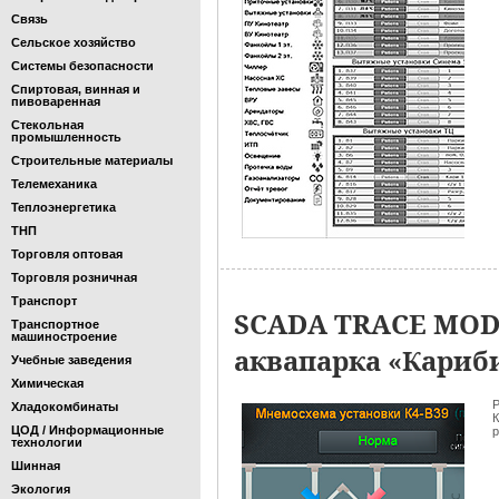
Связь
Сельское хозяйство
Системы безопасности
Спиртовая, винная и
пивоваренная
Стекольная
промышленность
Строительные материалы
Телемеханика
Теплоэнергетика
ТНП
Торговля оптовая
Торговля розничная
Транспорт
SCADA TRACE MOD
Транспортное
машиностроение
аквапарка «Кариб
Учебные заведения
Химическая
Р
Хладокомбинаты
К
ЦОД / Информационные
р
технологии
Шинная
Экология