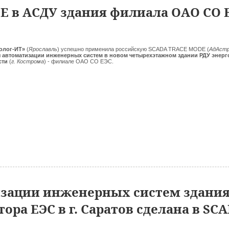
 в АСДУ здания филиала ОАО СО 
олог-ИТ»
(
Ярославль
) успешно применила российскую SCADA TRACE MODE (
АдАстр
 автоматизации инженерных систем в новом четырехэтажном здании РДУ энер
сти
(
г. Кострома
) - филиале ОАО СО ЕЭС.
изации инженерных систем здани
ора ЕЭС в г. Саратов сделана в SC