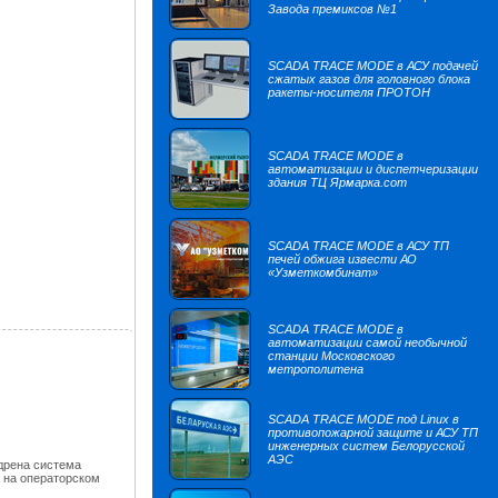
Завода премиксов №1
SCADA TRACE MODE в АСУ подачей
сжатых газов для головного блока
ракеты-носителя ПРОТОН
SCADA TRACE MODE в
автоматизации и диспетчеризации
здания ТЦ Ярмарка.com
SCADA TRACE MODE в АСУ ТП
печей обжига извести АО
«Узметкомбинат»
SCADA TRACE MODE в
автоматизации самой необычной
станции Московского
метрополитена
SCADA TRACE MODE под Linux в
противопожарной защите и АСУ ТП
инженерных систем Белорусской
АЭС
дрена система
 на операторском