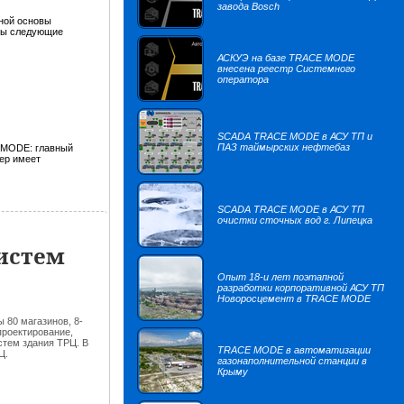
завода Bosch
тной основы
аны следующие
АСКУЭ на базе TRACE MODE
внесена реестр Системного
оператора
SCADA TRACE MODE в АСУ ТП и
ПАЗ таймырских нефтебаз
E MODE: главный
чер имеет
SCADA TRACE MODE в АСУ ТП
очистки сточных вод г. Липецка
истем
Опыт 18-и лет поэтапной
разработки корпоративной АСУ ТП
Новоросцемент в TRACE MODE
 80 магазинов, 8-
роектирование,
тем здания ТРЦ. В
TRACE MODE в автоматизации
Ц.
газонаполнительной станции в
Крыму