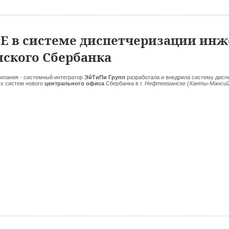
E в системе диспетчеризации ин
ского Сбербанка
мпания - системный интегратор
ЭйТиПи Групп
разработала и внедрила систему дисп
х систем нового
центрального офиса
Сбербанка в г.
Нефтеюганске (Ханты-Мансий