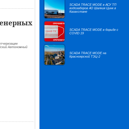
SCADA TRACE MODE в АСУ ТП
водозаборов АО Шалкия Цинк в
Казахстане
женерных
SCADA TRACE MODE в борьбе с
COVID 19
етчеризации
ский Автономный
SCADA TRACE MODE на
Красноярской ТЭЦ-2