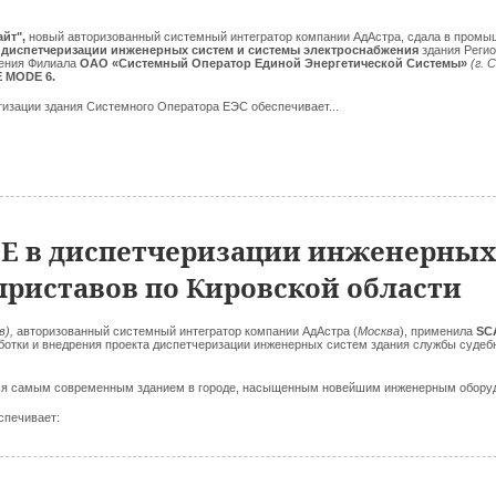
айт",
новый авторизованный системный интегратор компании АдАстра, сдала в пром
 диспетчеризации инженерных систем и системы электроснабжения
здания Реги
ления Филиала
ОАО «Системный Оператор Единой Энергетической Системы»
(г. 
 MODE 6.
изации здания Системного Оператора ЕЭС обеспечивает...
E в диспетчеризации инженерных
приставов по Кировской области
в),
авторизованный системный интегратор компании АдАстра (
Москва
), применила
SC
ботки и внедрения проекта диспетчеризации инженерных систем здания службы судеб
тся самым современным зданием в городе, насыщенным новейшим инженерным обору
спечивает: