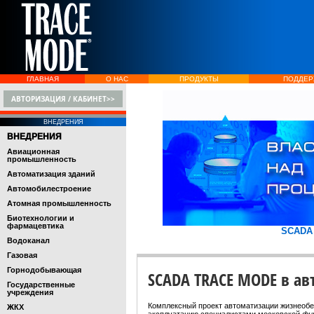
ГЛАВНАЯ
О НАС
ПРОДУКТЫ
ПОДДЕР
АВТОРИЗАЦИЯ / КАБИНЕТ>>
ВНЕДРЕНИЯ
ВНЕДРЕНИЯ
Авиационная
промышленность
Автоматизация зданий
Автомобилестроение
Атомная промышленность
Биотехнологии и
фармацевтика
SCADA
Водоканал
Газовая
Горнодобывающая
SCADA TRACE MODE в ав
Государственные
учреждения
Комплексный проект автоматизации жизнеобе
ЖКХ