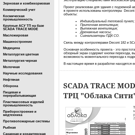
эксплуатацию специалистами московской
фи
Зерновая и комбикормовая
Проект реализован для здания с подземной а
Коммерческий учет
в проекте использованы контроллеры Decon
объекты:
Космическая
промышленность
Индивидуальный тепловой пункт;
Приточная вентиляция;
Крупные АСУ ТП на базе
Вытяжная вентиляция;
SCADA TRACE MODE
Дренажные насосы;
Масложировая
Сигнализаторы ПДК СО.
Машиностроение
Связь между контроллерами Decont 182 и 
Медицина
Основная особенность проекта - это просто
обзорный экран содержит кнопки перехода, в
Металлургия цветная
возможность моментального перехода к подр
Металлургия черная
В настоящее время в разработке находятся е
Молочная
Научные исследования
Нефтяная
SCADA TRACE MOD
Оборона
Пищевая и
ТРЦ "Облака Сити"
перерабатывающая
Пластмассовых изделий
промышленность
Т
м
Приборостроение и
р
медтехника
2
Противопожарные системы
Рыбная
Сахарная и кондитерская