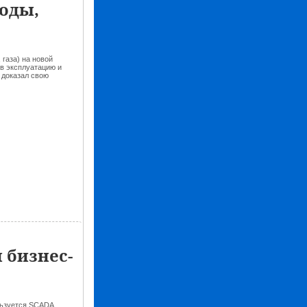
оды,
 газа) на новой
в эксплуатацию и
 доказал свою
 бизнес-
льзуется SCADA