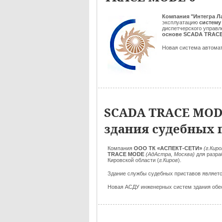
Компания "Интегра Л
эксплуатацию
систему
диспетчерского управ
основе SCADA TRACE
Новая система автомат
SCADA TRACE MOD
здания судебных 
Компания
ООО ТК «АСПЕКТ-СЕТИ»
(г.Киро
TRACE MODE
(АдАстра, Москва)
для разра
Кировской области (
г.Киров
).
Здание службы судебных приставов являе
Новая АСДУ инженерных систем здания обе