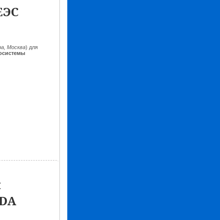
ЕЭС
а, Москва
) для
госистемы
я
ADA