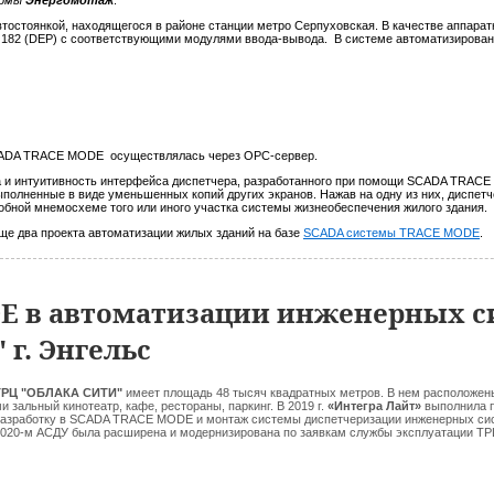
рмы
Энергомотаж
.
втостоянкой, находящегося в районе станции метро Серпуховская. В качестве аппара
t 182 (DEP) с соответствующими модулями ввода-вывода. В системе автоматизиров
SCADA TRACE MODE осуществлялась через OPC-сервер.
та и интуитивность интерфейса диспетчера, разработанного при помощи SCADA TRAC
ыполненные в виде уменьшенных копий других экранов. Нажав на одну из них, диспет
обной мнемосхеме того или иного участка системы жизнеобеспечения жилого здания.
ще два проекта автоматизации жилых зданий на базе
SCADA системы TRACE MODE
.
E в автоматизации инженерных с
 г. Энгельс
РЦ "
ОБЛАКА СИТИ
"
имеет площадь 48 тысяч квадратных метров. В нем расположены
и зальный кинотеатр, кафе, рестораны, паркинг. В 2019 г.
«Интегра Лайт»
выполнила п
азработку в SCADA TRACE MODE и монтаж системы диспетчеризации инженерных сис
020-м АСДУ была расширена и модернизирована по заявкам службы эксплуатации ТР