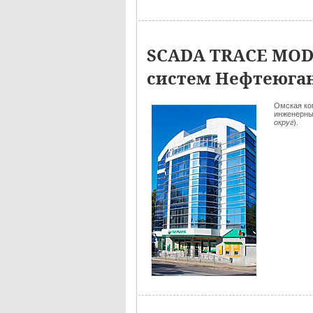
SCADA TRACE MOD
систем Нефтеюган
Омская ко
инженерны
округ
).