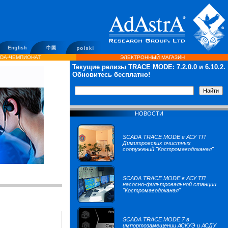
DA-ЧЕМПИОНАТ
ЭЛЕКТРОННЫЙ МАГАЗИН
Текущие релизы TRACE MODE:
7.2.0.0
и 6.10.2.
Обновитесь бесплатно!
НОВОСТИ
SCADA TRACE MODE в АСУ ТП
Димитровских очистных
сооружений "Костромаводоканал"
SCADA TRACE MODE в АСУ ТП
насосно-фильтровальной станции
"Костромаводоканал"
SCADA TRACE MODE 7 в
импортозамещении АСКУЭ и АСДУ