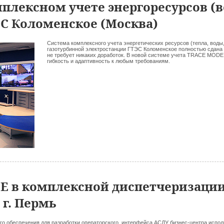
плексном учете энергоресурсов (в
ТЭС Коломенское (Москва)
Cистема комплексного учета энергетических ресурсов (тепла, воды,
газотурбинной электростанции ГТЭС Коломенское полностью сдана 
не требует никаких доработок. В новой системе учета TRACE MODE
гибкость и адаптивность к любым требованиям.
 в комплексной диспетчеризации
 г. Пермь
го обеспечения для разработки операторского интерфейса АСДУ бизнес-центра испо