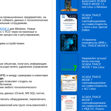
выпускает SCADA
TRACE MODE 7.1
под Linux и Windows
SCADA TRACE
 на промышленных предприятиях, на
MODE 7
ся собирать данные о технологических
сертифицирована
бильным сотрудникам.
на совместимость
с Astra Linux Special
 MODE 6
для Windows. Новая
Edition
х с УСО через встроенные и
м процессом и регулирование,
Устранена
уязвимость МРВ и
щими устройствами:
NLL TRACE MODE 6
Награжден лучший
бета-тестер
ным объектам, получать информацию
SCADA TRACE
и осуществлять удаленное управление
MODE 7 для Linux
РВ) и между серверами и клиентами
SCADA TRACE
де.
MODE 7
ия позволяет создать на
сертифицирована
ботников;
на совместимость
нии любого технологического
с ALT Linux
зу данных (Oracle, MS SQL-server,
SCADA TRACE
ключать оборудование, переключать
MODE 7
сертифицирована
зователей или групп пользователей с
на совместимость
с РЕД ОС Линукс