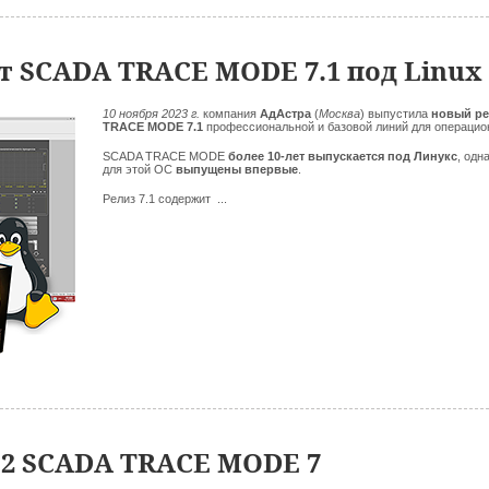
т SCADA TRACE MODE 7.1 под Linux
10 ноября 2023 г.
компания
АдАстра
(
Москва
)
выпустила
новый р
TRACE MODE 7.1
профессиональной и базовой линий для операци
SCADA TRACE MODE
более 10-лет выпускается под Линукс
, одн
для этой ОС
выпущены впервые
.
Релиз 7.1 содержит ...
.2 SCADA TRACE MODE 7