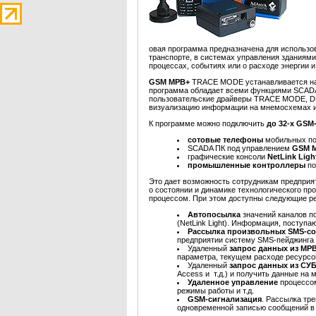
овая программа предназначена для использо
транспорте, в системах управления зданиями,
процессах, событиях или о расходе энергии
GSM МРВ+
TRACE MODE устанавливается на
программа обладает всеми функциями SCADA
пользовательские драйверы TRACE MODE, DD
визуализацию информации на мнемосхемах и т
К программе можно подключить
до 32-х GS
сотовые телефоны
мобильных по
SCADA ПК под управлением
GSM 
графические консоли
NetLink Lig
промышленные контроллеры
п
Это дает возможность сотрудникам предпри
о состоянии и динамике технологического пр
процессом. При этом доступны следующие 
Автопосылка
значений каналов 
(NetLink Light). Информация, посту
Рассылка произвольных SMS-с
предприятии систему SMS-пейджинга 
Удаленный
запрос данных из МР
параметра, текущем расходе ресурсов
Удаленный
запрос данных из СУ
Access и т.д.) и получить данные на
Удаленное управление
процессо
режимы работы и т.д.
GSM-сигнализация
. Рассылка тр
одновременной записью сообщений в 