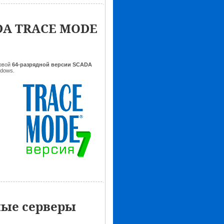
ADA TRACE MODE
овой
64-разрядной версии SCADA
dows.
ные серверы