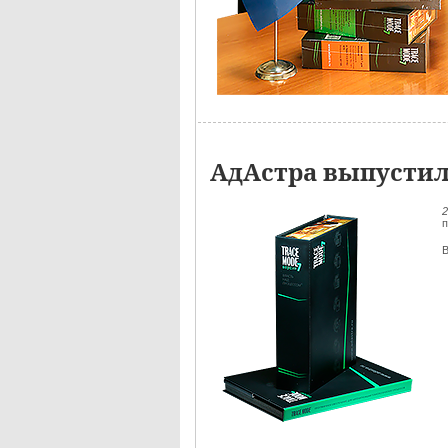
АдАстра выпустил
2
п
В