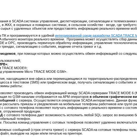
вания в SCADA системах управления, диспетчеризации, сигнализации и телемеханики
 в ЖКХ, в охранных и пожарных системах, в сельском хозяйстве - везде, где требует
 и сырья с удаленных объектов или предоставлять информацию реального времени мо
 ПК и программируется в удобной
интегрированной среде разработки SCADA TRACE
 обычного монитора реального времени. Программа может осуществлять сбор данны
E и OPC, производить первичную обработку информации, управление технологически
рендах, сигнализацию о событиях, ведение отчета тревог и т.д.
M-модемов
, при помощи которых можно осуществлять обмен информацией со следую
льзователей;
МРВ+
;
ht
TRACE MODE®;
од управлением Micro TRACE MODE GSM+.
ятия, находящимся вне офиса или перемещающимся по территориально-распределен
оцесса в текстовом (SMS) или графическом виде, получать сигнализацию о событиях 
режимы работы:
позволяет производить обмен информацией между SCADA серверами TRACE MODE 6 (М
пающая по GSM-каналам отображается на АРМ операторов
в обычном графическом ви
ообщений
с сервера. Осуществляется оператором SCADA интерактивно. Данная функц
и рассылать приказы и уведомления на мобильные телефоны работников или групп ра
В
с сотового телефона позволяет получать информацию о реального времени о состоя
, отгруженной продукции.
БД
с сотового телефона дает возможность исполнить любой SQL-запрос во внешнюю ба
 мобильный телефон.
м. Посылка команд управления с сотовых телефонов позволяет удаленно включать/от
евожных сообщений (строк отчета тревог) с сервера SCADA на сотовые телефоны поль
файл, выводом на экран и/или печатью на принтере.