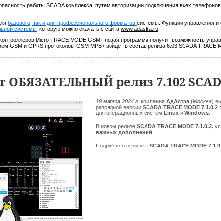
сность работы SCADA комплекса, путем авторизации подключения всех телефонов 
.
для
базового, так и для профессионального форматов
системы. Функции управления и 
льной системы
, которую можно скачать с сайта
www.adastra.ru
.
 контроллеров Micro TRACE MODE GSM+ новая программа получит возможность управ
нием GSM и GPRS протоколов. GSM МРВ+ войдет в состав релиза 6.03 SCADA TRACE 
т ОБЯЗАТЕЛЬНЫЙ релиз 7.102 SCA
19 марта 2024 г.
компания
АдАстра
(
Москва
)
в
разрядной версии
SCADA TRACE MODE 7.1.0.2
для операционных систем
Linux
и
Windows.
В новом релизе
SCADA TRACE MODE 7.1.0.2.
ус
важных дополнений
.
Подробно о релизе в
SCADA TRACE MODE 7.1.0.