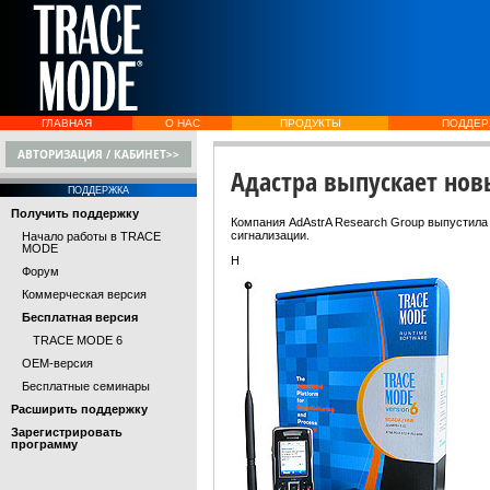
ГЛАВНАЯ
О НАС
ПРОДУКТЫ
ПОДДЕР
АВТОРИЗАЦИЯ / КАБИНЕТ>>
Адастра выпускает нов
ПОДДЕРЖКА
Получить поддержку
Компания AdAstrA Research Group выпустил
сигнализации.
Начало работы в TRACE
MODE
Н
Форум
Коммерческая версия
Бесплатная версия
TRACE MODE 6
OEM-версия
Бесплатные семинары
Расширить поддержку
Зарегистрировать
программу