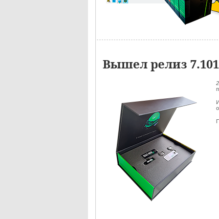
Вышел релиз 7.10
п
И
о
П