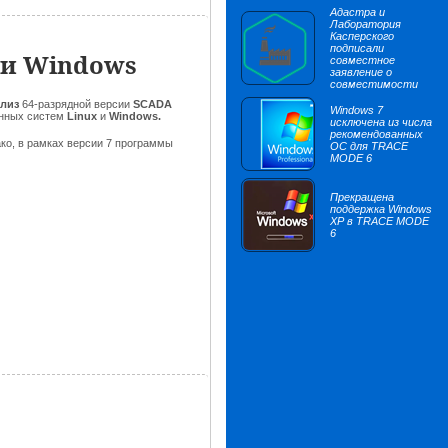
Адастра и
Лаборатория
Касперского
подписали
 и Windows
совместное
заявление о
совместимости
елиз
64-разрядной версии
SCADA
Windows 7
онных систем
Linux
и
Windows.
исключена из числа
рекомендованных
ако, в рамках версии 7 программы
ОС для TRACE
MODE 6
Прекращена
поддержка Windows
XP в TRACE MODE
6