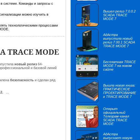
в системе. Команды и запросы с
Вышел релиз 7.0.0.2
сигнализации можно изучить в
SCADA TRACE
MODE 7
лять технологическими процессами
MODE.
АдАстра
выпустила новый
релиз 7.00.1 SCADA
TRACE MODE 7
DA TRACE MODE
Бесплатная TRACE
ыпустила
новый релиз
64-
MODE 7 на новом
профессиональной и базовой линий
сайте
илена
безопасность
и
сделан ряд
Вышла новая книга:
ПРАКТИЧЕСКОЕ
2.
...
ПРОЕКТИРОВАНИЕ
в TRACE MODE 7
Открыт
официальный
Телеграм-канал
SCADA TRACE
MODE
АдАстра
выпускает новую