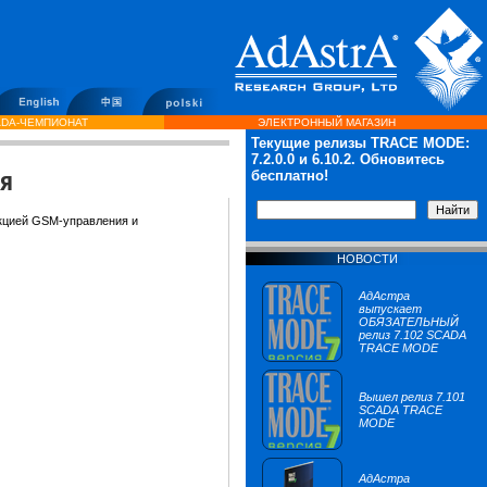
DA-ЧЕМПИОНАТ
ЭЛЕКТРОННЫЙ МАГАЗИН
Текущие релизы TRACE MODE:
7.2.0.0
и 6.10.2. Обновитесь
ия
бесплатно!
кцией GSM-управления и
НОВОСТИ
АдАстра
выпускает
ОБЯЗАТЕЛЬНЫЙ
релиз 7.102 SCADA
TRACE MODE
Вышел релиз 7.101
SCADA TRACE
MODE
АдАстра