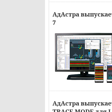
АдАстра выпускае
7
АдАстра выпуска
TRACE MODE для 