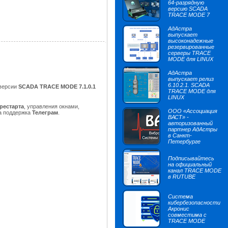
64-разрядную
версию SCADA
TRACE MODE 7
АдАстра
выпускает
высоконадежные
резервированные
серверы TRACE
MODE для LINUX
АдАстра
выпускает релиз
6.10.2.1. SCADA
 версии
SCADA TRACE MODE 7.1.0.1
TRACE MODE для
LINUX
рестарта
, управления окнами,
ООО «Ассоциация
а поддержка
Телеграм
.
ВАСТ» -
авторизованный
партнер АдАстры
в Санкт-
Петербурге
Подписывайтесь
на официальный
канал TRACE MODE
в RUTUBE
Система
кибербезопасности
Акронис
совместима с
TRACE MODE