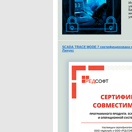
Ин
уя
Ба
и
уя
SCADA TRACE MODE 7 сертифицирована н
Линукс