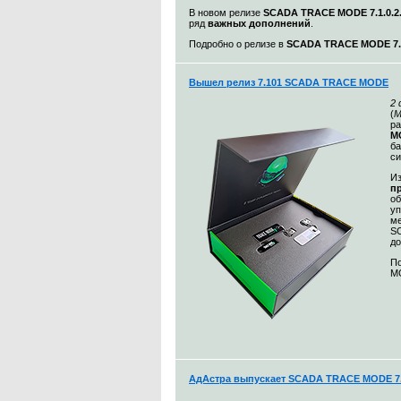
В новом релизе
SCADA TRACE MODE 7.1.0.2
ряд
важных дополнений
.
Подробно о релизе в
SCADA TRACE MODE 7.1
Вышел релиз 7.101 SCADA TRACE MODE
2
(
М
ра
MO
ба
с
Из
п
о
уп
ме
S
до
По
MO
АдАстра выпускает SCADA TRACE MODE 7.