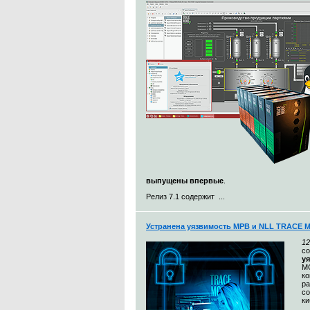
выпущены впервые
.
Релиз 7.1 содержит ...
Устранена уязвимость МРВ и NLL TRACE 
12
с
у
MO
к
ра
со
ки