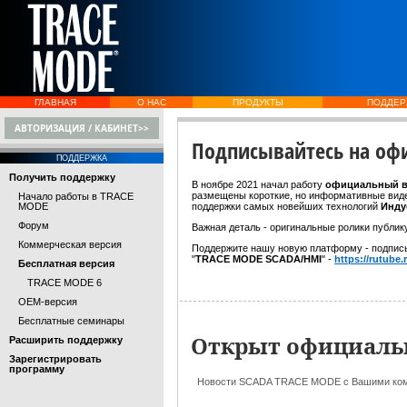
ГЛАВНАЯ
О НАС
ПРОДУКТЫ
ПОДДЕР
АВТОРИЗАЦИЯ / КАБИНЕТ>>
Подписывайтесь на оф
ПОДДЕРЖКА
Получить поддержку
В ноябре 2021 начал работу
официальный 
размещены короткие, но информативные вид
Начало работы в TRACE
MODE
поддержки самых новейших технологий
Инду
Форум
Важная деталь - оригинальные ролики публ
Коммерческая версия
Поддержите нашу новую платформу - подписы
"
TRACE MODE SCADA/HMI
" -
https://rutube.
Бесплатная версия
TRACE MODE 6
OEM-версия
Бесплатные семинары
Открыт официаль
Расширить поддержку
Зарегистрировать
программу
Новости SCADA TRACE MODE с Вашими ко