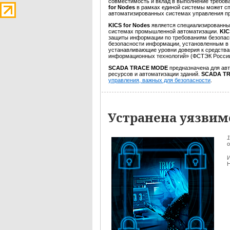
совместимость и вклад в выполнение требов
for Nodes
в рамках единой системы может с
автоматизированных системах управления п
KICS for Nodes
является специализированны
системах промышленной автоматизации.
KIC
защиты информации по требованиям безопас
безопасности информации, установленным в
устанавливающие уровни доверия к средства
информационных технологий» (ФСТЭК России, 
SCADA TRACE MODE
предназначена для авт
ресурсов и автоматизации зданий.
SCADA T
управления, важных для безопасности
.
Устранена уязвим
1
И
Н