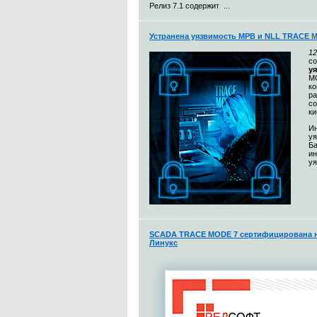
Релиз 7.1 содержит ...
Устранена уязвимость МРВ и NLL TRACE 
12
с
у
MO
к
ра
со
ки
Ин
уя
Ба
и
уя
SCADA TRACE MODE 7 сертифицирована н
Линукс