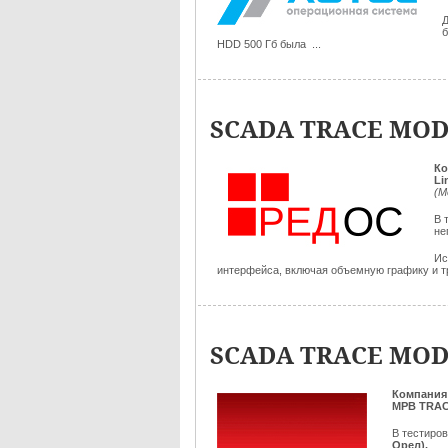
Д
б
HDD 500 Гб была ...
SCADA TRACE MODE
Ко
Li
(М
В 
не
Ис
интерфейса, включая объемную графику и тр
SCADA TRACE MODE
Компания
МРВ TRA
В тестиро
Орел).