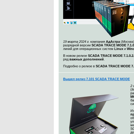
19 марта 2024 г.
компания
АдАстра
(
Москва
разрядной версии
SCADA TRACE MODE 7.1.
линий для операционных систем
Linux
и
Win
В новом релизе
SCADA TRACE MODE 7.1.0.2
ряд
важных дополнений
.
Подробно о релизе в
SCADA TRACE MODE 7.1
Вышел релиз 7.101 SCADA TRACE MODE
2
(
М
ра
MO
ба
с
Из
п
о
уп
ме
S
до