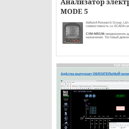
Анализатор элект
MODE 5
AdAstrA Research Group, Lt
совместимость со SCADA с
CVM-NRG96
предназначен д
назначения. Тестовый демон
TOP NEW
АдАстра выпускает ОБЯЗАТЕЛЬНЫЙ рели