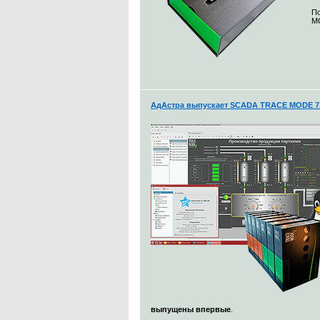
По
MO
АдАстра выпускает SCADA TRACE MODE 7.
выпущены впервые
.