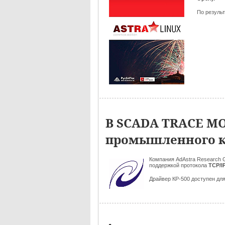
По результ
В SCADA TRACE MO
промышленного ко
Компания AdAstra Research 
поддержкой
протокола
TCP/I
Драйвер КР-500 доступен для