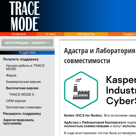
ГЛАВНАЯ
О НАС
ПРОДУКТЫ
ПОДДЕР
АВТОРИЗАЦИЯ / КАБИНЕТ>>
Адастра и Лаборатория
ПОДДЕРЖКА
совместимости
Получить поддержку
Начало работы в TRACE
MODE
Форум
Коммерческая версия
Бесплатная версия
TRACE MODE 6
OEM-версия
Бесплатные семинары
Расширить поддержку
Nodes
(
KICS for Nodes
). Все испытания зав
Зарегистрировать
АдАстра
и
Лаборатория Касперского
подтв
программу
полностью совместимыми
и могут
исполь
В ходе всесторонних тестов была установле