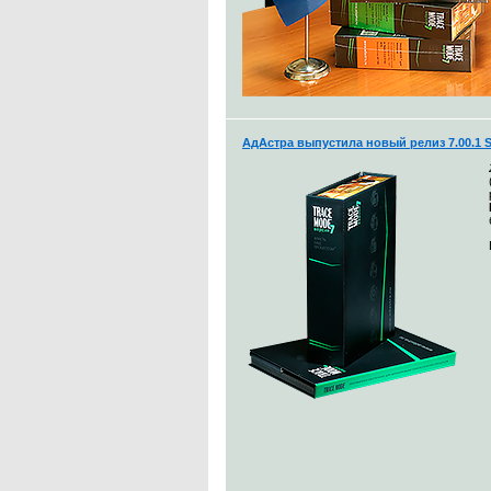
АдАстра выпустила новый релиз 7.00.1