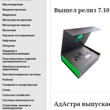
Масложировая
Вышел релиз 7.1
Машиностроение
Медицина
Металлургия цветная
Металлургия черная
Молочная
Научные исследования
Нефтяная
Оборона
Пищевая и
перерабатывающая
Пластмассовых изделий
промышленность
Приборостроение и
медтехника
Противопожарные системы
Рыбная
Сахарная и кондитерская
Связь
Сельское хозяйство
Системы безопасности
АдАстра выпускае
Спиртовая, винная и
пивоваренная