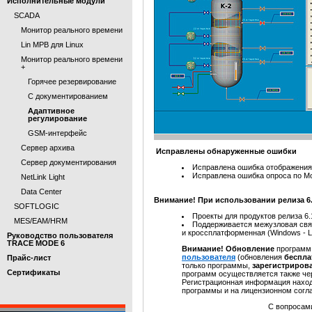
Исполнительные модули
SCADA
Монитор реального времени
Lin МРВ для Linux
Монитор реального времени
+
Горячее резервирование
С документированием
Адаптивное
регулирование
GSM-интерфейс
Сервер архива
Исправлены обнаруженные ошибки
Сервер документирования
Исправлена ошибка отображения
Исправлена ошибка опроса по Mo
NetLink Light
Data Center
Внимание! При использовании релиза 6
SOFTLOGIC
Проекты для продуктов релиза 6
MES/EAM/HRM
Поддерживается межузловая связь
и кроссплатформенная (Windows - L
Руководство пользователя
TRACE MODE 6
Внимание! Обновление
программ
пользователя
(обновления
беспла
Прайс-лист
только программы,
зарегистриров
Cертификаты
программ осуществляется также ч
Регистрационная информация наход
программы и на лицензионном согл
С вопросами обр