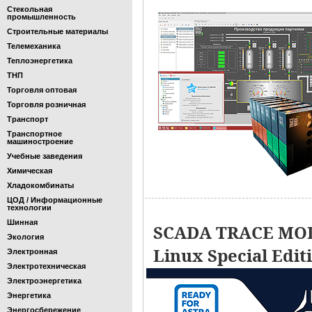
Стекольная
промышленность
Строительные материалы
Телемеханика
Теплоэнергетика
ТНП
Торговля оптовая
Торговля розничная
Транспорт
Транспортное
машиностроение
Учебные заведения
Химическая
Хладокомбинаты
ЦОД / Информационные
технологии
Шинная
SCADA TRACE MOD
Экология
Linux Special Edit
Электронная
Электротехническая
Электроэнергетика
Энергетика
Энергосбережение