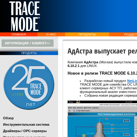
ГЛАВНАЯ
О НАС
ПРОДУКТЫ
ПОДДЕ
АВТОРИЗАЦИЯ / КАБИНЕТ>>
АдАстра выпускает рел
ПРОДУКТЫ
Компания
АдАстра
(
Москва
)
выпустила но
6.10.2
.
1
для LINUX.
Новое в релизе TRACE MODE 6.10.
Разработан новый продукт
NetLi
TRACE MODE для семейства ОС LIN
клиент-серверных АСУ ТП, работающ
функциональный аналог известного п
Собрана новая редакция сервер
Обзор
Инструментальная система
Драйверы / OPC-серверы