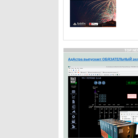
TOP NE
АдАстра выпускает ОБЯЗАТЕЛЬНЫЙ рел