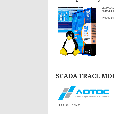
27.07.20
6.10.2
.
1
д
Новое в р
SCADA TRACE MOD
HDD 500 Гб была ...