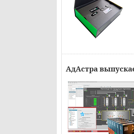
АдАстра выпускае