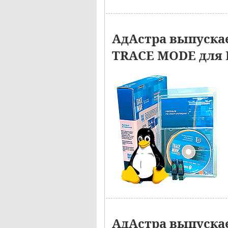
АдАстра выпуска
TRACE MODE для 
АдАстра выпускае