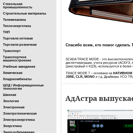
Стекольная
промышленность
Строительные материалы
Телемеханика
Теплоэнергетика
ТНП
Торговля оптовая
Торговля розничная
Спасибо всем, кто помог сделать
Транспорт
Транспортное
SCADA TRACE MODE - это высокотехнологи
машиностроение
диспетчеризации, учета ресурсов (АСКУЭ, 
(реестровый n 4119), используется в боле
Учебные заведения
Химическая
TRACE MODE 7 – основана на
НАТИВНОМ
JSRE, CLR, MONO
и т.д. Драйверы УСО T
Хладокомбинаты
ЦОД / Информационные
технологии
Шинная
АдАстра выпуска
Экология
Электронная
Электротехническая
Электроэнергетика
Энергетика
Энергосбережение