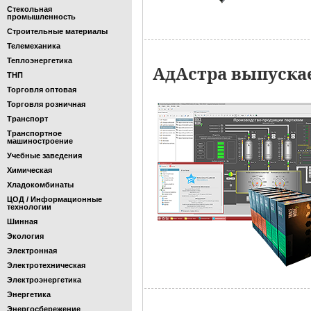
Стекольная
промышленность
Строительные материалы
Телемеханика
Теплоэнергетика
АдАстра выпускае
ТНП
Торговля оптовая
Торговля розничная
Транспорт
Транспортное
машиностроение
Учебные заведения
Химическая
Хладокомбинаты
ЦОД / Информационные
технологии
Шинная
Экология
Электронная
Электротехническая
Электроэнергетика
Энергетика
Энергосбережение