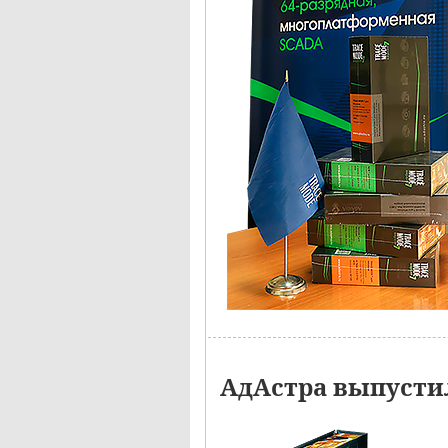
АдАстра выпустил