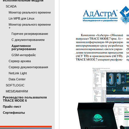
Исполнительные модули
SCADA
Монитор реального времени
Lin МРВ для Linux
Монитор реального времени
+
Горячее резервирование
С документированием
Адаптивное
регулирование
GSM-интерфейс
Сервер архива
Сервер документирования
NetLink Light
Data Center
SOFTLOGIC
MES/EAM/HRM
Руководство пользователя
TRACE MODE 6
Прайс-лист
Cертификаты