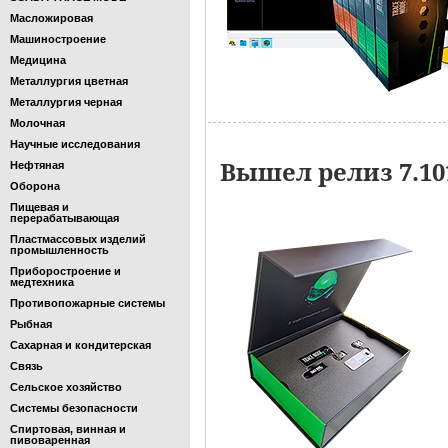
Масложировая
Машиностроение
Медицина
Металлургия цветная
Металлургия черная
Молочная
Научные исследования
Вышел релиз 7.1
Нефтяная
Оборона
Пищевая и
перерабатывающая
Пластмассовых изделий
промышленность
Приборостроение и
медтехника
Противопожарные системы
Рыбная
Сахарная и кондитерская
Связь
Сельское хозяйство
Системы безопасности
Спиртовая, винная и
пивоваренная