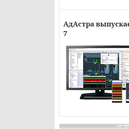
АдАстра выпуска
7
TOP NE