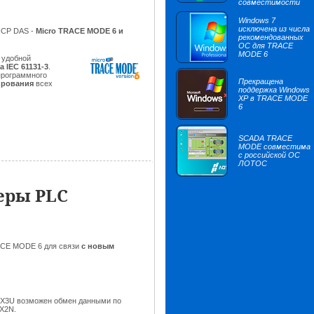
совместимости
Windows 7
исключена из числа
ICP DAS -
Micro TRACE MODE 6 и
рекомендованных
ОС для TRACE
MODE 6
 удобной
 IEC 61131-3
.
программного
Прекращена
ирования
всех
поддержка Windows
XP в TRACE MODE
6
SCADA TRACE
MODE совместима
с российской ОС
ЛОТОС
еры PLC
ACE MODE 6 для связи
с новым
FX3U возможен обмен данными по
FX2N.