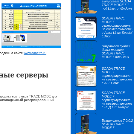
выпускает SCADA
TRACE MODE 7.1
под Linux и Windows
SCADA TRACE
MODE 7
сертифицирована
на совместимость
с Astra Linux Special
Edition
Награжден лучший
бета-тестер
веден на сайте
www.adastra.ru
.
SCADA TRACE
MODE 7 для Linux
SCADA TRACE
ные серверы
MODE 7
сертифицирована
на совместимость
с ALT Linux
SCADA TRACE
продукт комплекса TRACE MODE для
MODE 7
оконадежный резервированный
сертифицирована
на совместимость
с РЕД ОС Линукс
Вышел релиз 7.0.0.2
SCADA TRACE
MODE 7