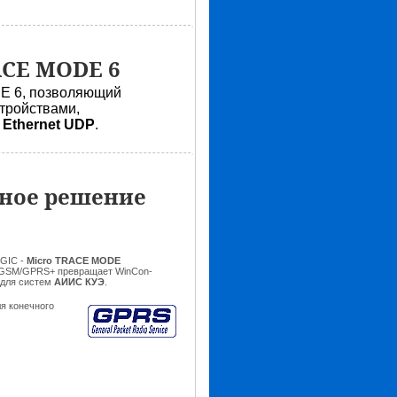
ACE MODE 6
 6, позволяющий
тройствами,
 Ethernet UDP
.
ьное решение
GIC -
Micro TRACE MODE
6 GSM/GPRS+
превращает WinCon-
 для систем
АИИС КУЭ
.
ля конечного