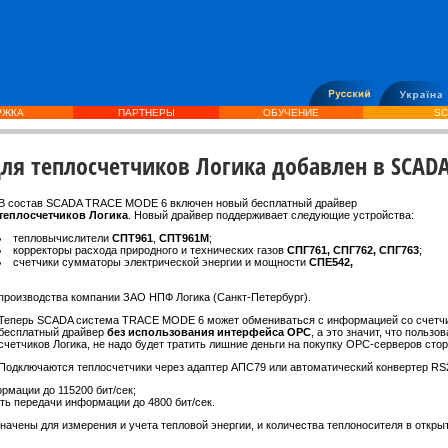
РЖКА
ПАРТНЕРЫ
ОБУЧЕНИЕ
SC
ля теплосчетчиков Логика добавлен в SCAD
В состав SCADA TRACE MODE 6 включен новый бесплатный драйвер
теплосчетчиков Логика
. Новый драйвер поддерживает следующие устройства:
тепловычислители
СПТ961
,
СПТ961М
;
корректоры расхода природного и технических газов
СПГ761, СПГ762, СПГ763
;
счетчики сумматоры электрической энергии и мощности
СПЕ542,
производства компании ЗАО НПФ Логика (Санкт-Петербург).
Теперь SCADA система TRACE MODE 6 может обмениваться с информацией со счетчи
бесплатный драйвер
без использования интерфейса OPC
, а это значит, что поль
счетчиков Логика, не надо будет тратить лишние деньги на покупку OPC-серверов сто
Подключаются теплосчетчики через адаптер АПС79 или автоматический конвертер RS
рмации до 115200 бит/сек;
ть передачи информации до 4800 бит/сек.
начены для измерения и учета тепловой энергии, и количества теплоносителя в откры