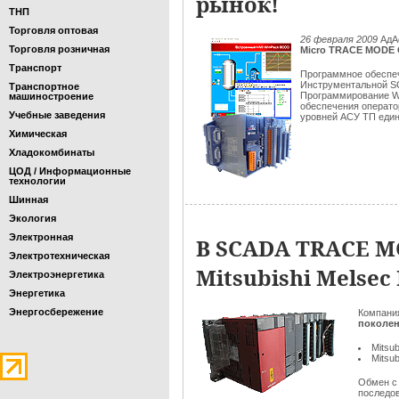
рынок!
ТНП
Торговля оптовая
26 февраля 2009
АдА
Торговля розничная
Micro TRACE MODE 
Транспорт
Программное обесп
Инструментальной 
Транспортное
Программирование W
машиностроение
обеспечения операто
Учебные заведения
уровней АСУ ТП един
Химическая
Хладокомбинаты
ЦОД / Информационные
технологии
Шинная
Экология
Электронная
В SCADA TRACE M
Электротехническая
Mitsubishi Melsec
Электроэнергетика
Энергетика
Энергосбережение
Компани
поколе
Mitsu
Mitsu
Обмен с
последов