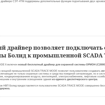
м
драйвере СЭТ-4ТМ поддержаны дополнительные функции подчитывания двух архиво
й драйвер позволяет подключать
ы Болид к промышленной SCADA 
ODE 6 включен
новый бесплатный драйвер для охранной системы ОРИОН (С2000
 к мощной промышленной SCADA TRACE MODE позволит пользователям создавать
ин
включающие не только охранные системы и средства пожарной сигнализации, но и сис
ем, кондиционированием воздуха, вентиляцией, электроснабжением, лифтовым хозяй
 внешним и внутренним освещением здания
из единого диспетчерского центра
.
ров НВП Болид предоставляется пользователям SCADA TRACE MODE совершенно бес
ддержка.