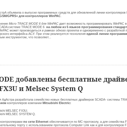
стрА объявила о выпуске программных средств для обновленной линии контроллеров 
GSM/GPRS+ для контроллеров WinPAC
.
ечение
Micro TRACE MODE 6 для WinPAC
дает возможность программировать WinPAC в
SCADA системе TRACE MODE 6
на любом из 5 языков программирования стандарта
inPAC может производиться
в рамках одного проекта
и одновременно с разработкой 
рского интерфейса АСУ. При этом реализуется технология
единой линии программ
ым инструментом, что позволяет...
ODE добавлены бесплатные драйв
 FX3U и Melsec System Q
я АдАстра разработала семейство новых бесплатных драйверов SCADA- системы TR
нием
контроллеров компании
Mitsubishi Electric:
bishi MELSEC FX3U;
bishi MELSEC SYSTEM Q.
 контроллерами
по сети Ethernet
обеспечивается по МС-протоколу, а для семейства 
ательному порту с использованием протокола Computer Link как и для контроллеров 