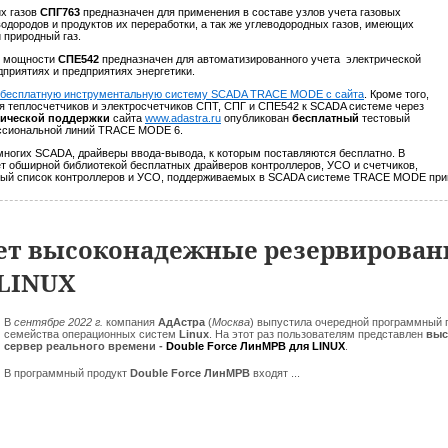
их газов
СПГ763
предназначен для применения в составе узлов учета газовых
одородов и продуктов их переработки, а так же углеводородных газов, имеющих
 природный газ.
и мощности
СПЕ542
предназначен для автоматизированного учета электрической
приятиях и предприятиях энергетики.
 бесплатную инструментальную систему SCADA TRACE MODE с сайта
. Кроме того,
я теплосчетчиков и электросчетчиков СПТ, СПГ и СПЕ542 к SCADA системе через
нической поддержки
сайта
www.adastra.ru
опубликован
бесплатный
тестовый
ессиональной линий TRACE MODE 6.
огих SCADA, драйверы ввода-вывода, к которым поставляются бесплатно. В
обширной библиотекой бесплатных драйверов контроллеров, УСО и счетчиков,
ный список контроллеров и УСО, поддерживаемых в SCADA системе TRACE MODE при
ет высоконадежные резервирован
LINUX
В
сентябре 2022 г.
компания
АдАстра
(
Москва
)
выпустила очередной программный 
семейства операционных систем
Linux
. На этот раз пользователям представлен
выс
сервер реального времени -
Double Force ЛинМРВ для LINUX
.
В программный продукт
Double Force ЛинМРВ
входят ...