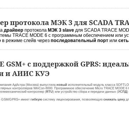
ер протокола МЭК 3 для SCADA TR
ла
драйвер
протокола
МЭК 3 slave
для SCADA TRACE MODE
стемы TRACE MODE 6 с программным обеспечением или ус
e
в режиме слейв через
последовательный порт
или
сеть
E GSM+ c поддержкой GPRS: идеал
и и АИИС КУЭ
омпания АдАстра (Москва) выпустила
новый
исполнительный модуль класса SOFTLO
улярных контроллеров WinCon-8000. Программное обеспечение Micro TRACE MODE 
телемеханический контроллер (
RTU
) или устройство сбора и передачи данных (
УСПД
)
6 GSM/GPRS+ имеет
гибкую
систему лицензирования, позволяющую
снижать цену
д