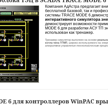
Компания АдАстра предлагает вни
бесплатной базовой, так и профе
системы TRACE MODE 6 демонст
интерактивного симулятора эн
демонстрирует возможности при
MODE 6 для разработки АСУ ТП эн
использован как тренажер.
Тренажер симулятор выполнен на основе
реальн
котла типа ТГМП
, широко используемого на энер
алгоритмов управления технологическим проце
E 6 для контроллеров WinPAC вры