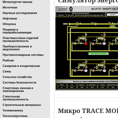
Металлургия черная
Молочная
Научные исследования
Нефтяная
Оборона
Пищевая и
перерабатывающая
Пластмассовых изделий
промышленность
Приборостроение и
медтехника
Противопожарные системы
Рыбная
Сахарная и кондитерская
Связь
Сельское хозяйство
Системы безопасности
Спиртовая, винная и
пивоваренная
Стекольная
промышленность
Строительные материалы
Микро TRACE MOD
Телемеханика
Теплоэнергетика