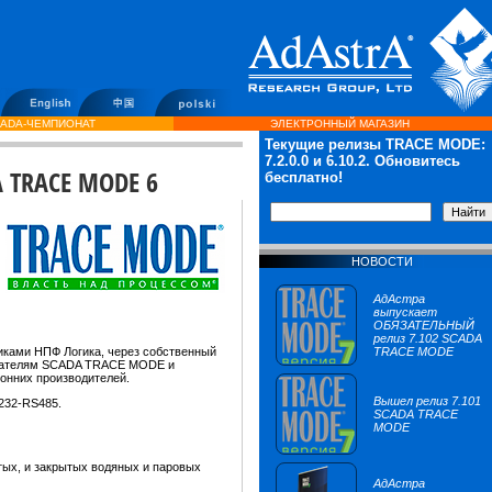
ADA-ЧЕМПИОНАТ
ЭЛЕКТРОННЫЙ МАГАЗИН
Текущие релизы TRACE MODE:
7.2.0.0
и 6.10.2. Обновитесь
A TRACE MODE 6
бесплатно!
НОВОСТИ
АдАстра
выпускает
ОБЯЗАТЕЛЬНЫЙ
релиз 7.102 SCADA
ками НПФ Логика, через собственный
TRACE MODE
зователям SCADA TRACE MODE и
ронних производителей.
Вышел релиз 7.101
232-RS485.
SCADA TRACE
MODE
тых, и закрытых водяных и паровых
АдАстра