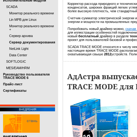
Исполнительные модули
К
орректор расхода природного и техническ
SCADA
конденсатов, широких фракций легких углев
более высокую плотность, чем стандартный
Монитор реального времени
Счетчик-сумматор электрической энергии 
Lin МРВ для Linux
энергии и мощности на промышленных пред
Монитор реального времени
Попробовать новый драйвер можно,
скачав
+
для иллюстрации особенностей подключени
Сервер архива
новый
бесплатный
драйвер в разделе
тех
проект для пользователей базовой и проф
Сервер документирования
SCADA TRACE MODE относится к числу немн
NetLink Light
настоящее время TRACE MODE располагает 
охватывающая свыше
2812
устройств. Пол
Data Center
SOFTLOGIC
MES/EAM/HRM
АдАстра выпуска
Руководство пользователя
TRACE MODE 6
TRACE MODE для 
Прайс-лист
Cертификаты
ВНЕДРЕНИЯ