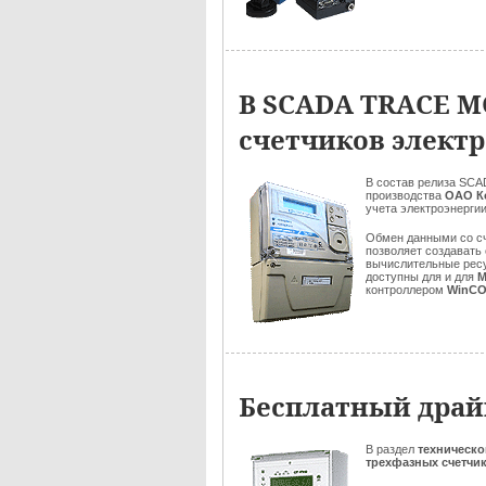
В SCADA TRACE M
счетчиков электр
В состав релиза SC
производства
ОАО К
учета электроэнергии
Обмен данными со с
позволяет создавать
вычислительные рес
доступны для и для
M
контроллером
WinC
Бесплатный драй
В раздел
техническ
трехфазных счетчи