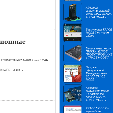
АдАстра
выпустила новый
релиз 7.00.1 SCADA
TRACE MODE 7
Бесплатная TRACE
MODE 7 на новом
сайте
ционные
Вышла новая книга:
ПРАКТИЧЕСКОЕ
ПРОЕКТИРОВАНИЕ
в TRACE MODE 7
в
стандартов
МЭК 60870-5-101
и
МЭК
Открыт
а ПК, так и в ...
официальный
Телеграм-канал
SCADA TRACE
MODE
АдАстра
выпускает новую
64-разрядную
версию SCADA
TRACE MODE 7
TRACE MODE 7 –
крупнейшая