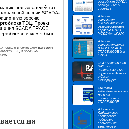
российская SCADA,
Softlogic и MES-
манию пользователей как
система
ссиональной версии SCADA-
АдАстра
рационную версию
выпускает
ергоблока ТЭЦ
. Проект
высоконадежные
резервированные
менения SCADA TRACE
серверы TRACE
ергоблоков и может быть
MODE для LINUX
АдАстра
выпускает релиз
ых
технологических схем
парового
6.10.2.1. SCADA
гоблоках ТЭЦ, и
реальных
TRACE MODE для
ссом
.
LINUX
ООО «Ассоциация
ВАСТ» -
авторизованный
партнер АдАстры
в Санкт-
Петербурге
Система
кибербезопасности
Акронис
совместима с
TRACE MODE
Адастра и
Лаборатория
Касперского
вается на
подписали
совместное
заявление о