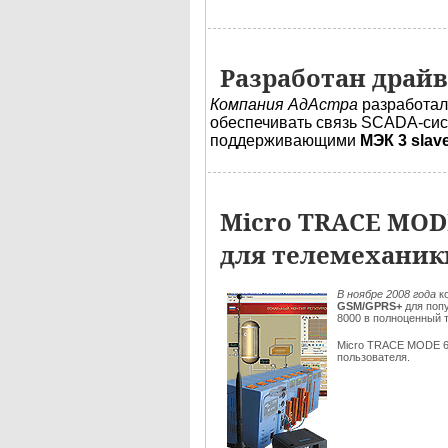
Разработан драйв
Компания АдАстра
разработа
обеспечивать связь SCADA-си
поддерживающими
МЭК 3 slav
Micro TRACE MOD
для телемеханик
В ноябре 2008 года
к
GSM/GPRS+
для поп
8000 в полноценный 
Micro TRACE MODE 
пользователя.