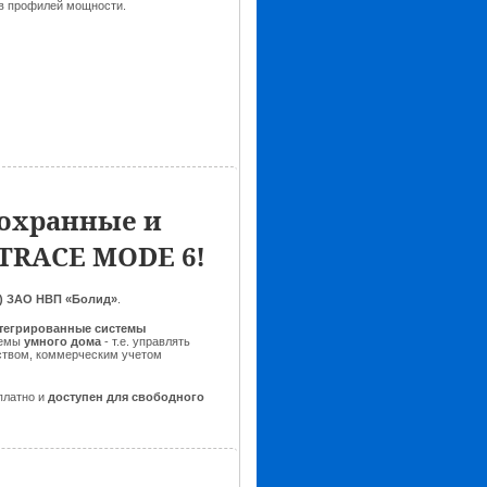
в профилей мощности.
 охранные и
TRACE MODE 6!
) ЗАО НВП «Болид»
.
тегрированные системы
темы
умного дома
- т.е. управлять
ством, коммерческим учетом
платно и
доступен для свободного