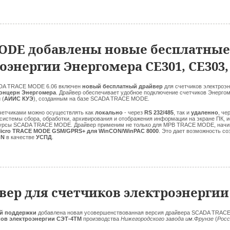
ODE добавлены новые бесплатные
оэнергии Энергомера CE301, CE303,
ADA TRACE MODE 6.06 включен
новый бесплатный драйвер
для счетчиков электроэ
онцерн Энергомера
. Драйвер обеспечивает удобное подключение счетчиков Энерго
 (
АИИС КУЭ
), созданным на базе SCADA TRACE MODE.
четчиками можно осуществлять как
локально
- через
RS 232/485
, так и
удаленно
, че
 системы сбора, обработки, архивирования и отображения информации на экране ПК,
урсы SCADA TRACE MODE. Драйвер применим не только для МРВ TRACE MODE, начиная
icro TRACE MODE GSM/GPRS+ для WinCON/WinPAC 8000
. Это дает возможность с
ON
в качестве
УСПД
.
вер для счетчиков электроэнергии
ой поддержки
добавлена новая усовершенствованная версия драйвера SCADA TRA
ков электроэнергии СЭТ-4ТМ
производства
Нижегородского завода им.Фрунзе
(
Росс