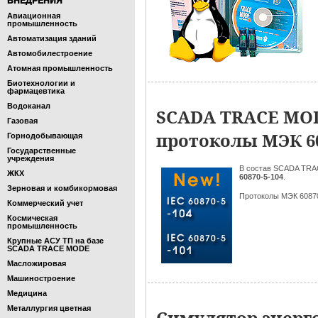
ВНЕДРЕНИЯ
Авиационная
промышленность
Автоматизация зданий
Автомобилестроение
Атомная промышленность
Биотехнологии и
фармацевтика
Водоканал
SCADA TRACE MO
Газовая
протоколы МЭК 608
Горнодобывающая
Государственные
учреждения
В состав SCADA TR
ЖКХ
60870-5-104
.
Зерновая и комбикормовая
Протоколы МЭК 60870
Коммерческий учет
Космическая
промышленность
Крупные АСУ ТП на базе
SCADA TRACE MODE
Масложировая
Машиностроение
Медицина
Металлургия цветная
Симулятор энерг