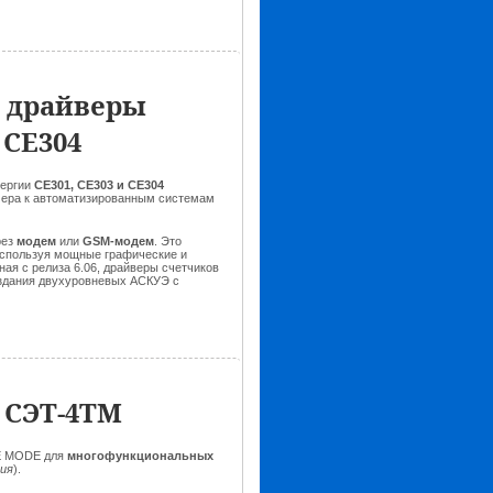
 драйверы
 CE304
нергии
CE301, CE303 и CE304
мера к автоматизированным системам
рез
модем
или
GSM-модем
. Это
 используя мощные графические и
 с релиза 6.06, драйверы счетчиков
оздания двухуровневых АСКУЭ с
 СЭТ-4ТМ
CE MODE для
многофункциональных
ия
).