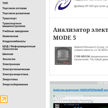
ТНП
Драйвер КР-500 доступен д
Торговля оптовая
Торговля розничная
Транспорт
Транспортное
машиностроение
Анализатор элект
Учебные заведения
MODE 5
Химическая
Хладокомбинаты
ЦОД / Информационные
AdAstrA Research Group, 
технологии
совместимость со SCADA
Шинная
CVM-NRG96
предназначен 
Экология
назначения. Тестовый дем
Электронная
Электротехническая
Электроэнергетика
Энергетика
TOP NE
Энергосбережение
АдАстра выпускает ОБЯЗАТЕЛЬНЫЙ рел