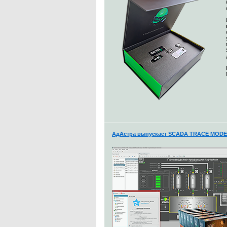
АдАстра выпускает SCADA TRACE MODE 7