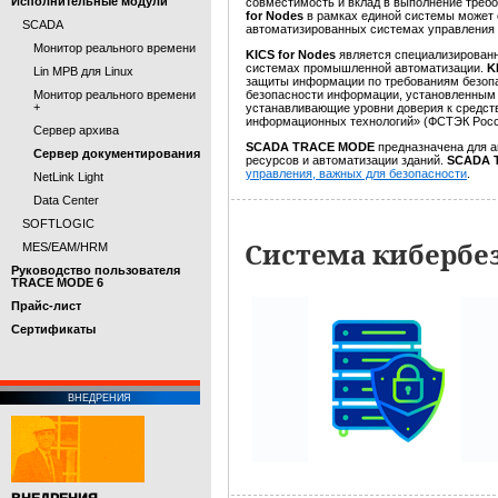
Исполнительные модули
совместимость и вклад в выполнение треб
for Nodes
в рамках единой системы может
SCADA
автоматизированных системах управления
Монитор реального времени
KICS for Nodes
является специализирован
системах промышленной автоматизации.
K
Lin МРВ для Linux
защиты информации по требованиям безоп
Монитор реального времени
безопасности информации, установленным 
+
устанавливающие уровни доверия к средст
информационных технологий» (ФСТЭК России
Сервер архива
SCADA TRACE MODE
предназначена для а
Сервер документирования
ресурсов и автоматизации зданий.
SCADA 
управления, важных для безопасности
.
NetLink Light
Data Center
SOFTLOGIC
Система кибербе
MES/EAM/HRM
Руководство пользователя
TRACE MODE 6
Прайс-лист
Cертификаты
ВНЕДРЕНИЯ