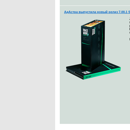
АдАстра выпустила новый релиз 7.00.1