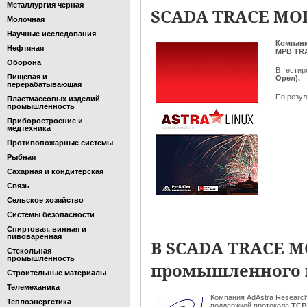
Металлургия черная
SCADA TRACE MOD
Молочная
Научные исследования
Компан
Нефтяная
МРВ TR
Оборона
В тести
Пищевая и
Орел).
перерабатывающая
По резул
Пластмассовых изделий
промышленность
Приборостроение и
медтехника
Противопожарные системы
Рыбная
Сахарная и кондитерская
Связь
Сельское хозяйство
Системы безопасности
Спиртовая, винная и
пивоваренная
В SCADA TRACE M
Стекольная
промышленность
промышленного к
Строительные материалы
Телемеханика
Компания AdAstra Research
Теплоэнергетика
поддержкой
протокола
TCP