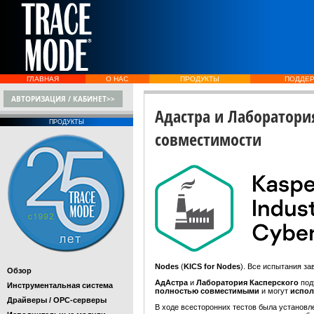
ГЛАВНАЯ
О НАС
ПРОДУКТЫ
ПОДДЕ
АВТОРИЗАЦИЯ / КАБИНЕТ>>
Адастра и Лаборатори
ПРОДУКТЫ
совместимости
Nodes
(
KICS for Nodes
). Все испытания з
Обзор
АдАстра
и
Лаборатория Касперского
под
Инструментальная система
полностью совместимыми
и могут
испол
Драйверы / OPC-серверы
В ходе всесторонних тестов была установ