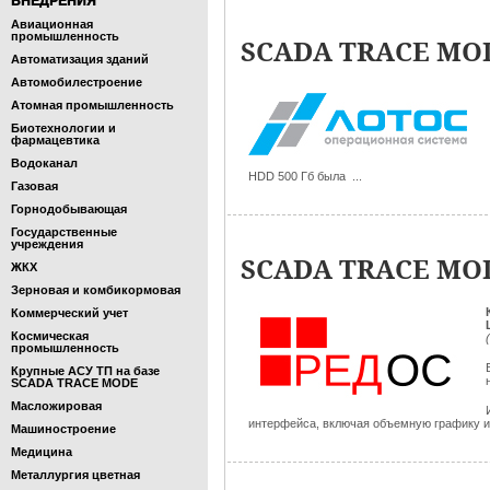
ВНЕДРЕНИЯ
Авиационная
промышленность
SCADA TRACE MOD
Автоматизация зданий
Автомобилестроение
Атомная промышленность
Биотехнологии и
фармацевтика
Водоканал
HDD 500 Гб была ...
Газовая
Горнодобывающая
Государственные
учреждения
SCADA TRACE MOD
ЖКХ
Зерновая и комбикормовая
Коммерческий учет
Космическая
промышленность
Крупные АСУ ТП на базе
SCADA TRACE MODE
Масложировая
интерфейса, включая объемную графику и 
Машиностроение
Медицина
Металлургия цветная