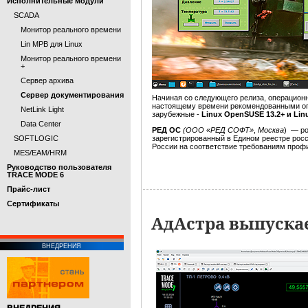
Исполнительные модули
SCADA
Монитор реального времени
Lin МРВ для Linux
Монитор реального времени
+
Сервер архива
Сервер документирования
Начиная со следующего релиза, операцио
настоящему времени рекомендованными оп
NetLink Light
зарубежные -
Linux OpenSUSE 13.2+ и Linu
Data Center
РЕД ОС
(ООО «РЕД СОФТ»
,
Москва
) — ро
SOFTLOGIC
зарегистрированный в Едином реестре рос
России на соответствие требованиям про
MES/EAM/HRM
Руководство пользователя
TRACE MODE 6
Прайс-лист
Cертификаты
АдАстра выпуска
ВНЕДРЕНИЯ