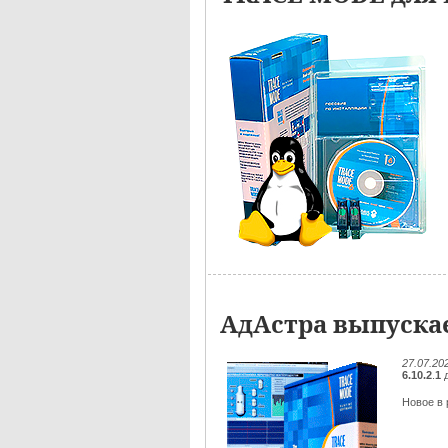
АдАстра выпускае
27.07.20
6.10.2
.
1
д
Новое в р