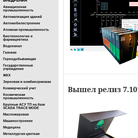
ВНЕДРЕНИЯ
Авиационная
промышленность
Автоматизация зданий
Автомобилестроение
Атомная промышленность
Биотехнологии и
фармацевтика
Водоканал
Газовая
Горнодобывающая
Государственные
учреждения
ЖКХ
Зерновая и комбикормовая
Вышел релиз 7.1
Коммерческий учет
Космическая
промышленность
Крупные АСУ ТП на базе
SCADA TRACE MODE
Масложировая
Машиностроение
Медицина
Металлургия цветная