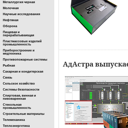
Металлургия черная
Молочная
Научные исследования
Нефтяная
Оборона
Пищевая и
перерабатывающая
Пластмассовых изделий
промышленность
Приборостроение и
медтехника
Противопожарные системы
АдАстра выпускае
Рыбная
Сахарная и кондитерская
Связь
Сельское хозяйство
Системы безопасности
Спиртовая, винная и
пивоваренная
Стекольная
промышленность
Строительные материалы
Телемеханика
Теплоэнергетика