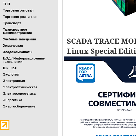
ТНП
Торговля оптовая
Торговля розничная
Транспорт
Транспортное
машиностроение
SCADA TRACE MOD
Учебные заведения
Химическая
Linux Special Edit
Хладокомбинаты
ЦОД / Информационные
технологии
Шинная
Экология
Электронная
Электротехническая
Электроэнергетика
Энергетика
Энергосбережение