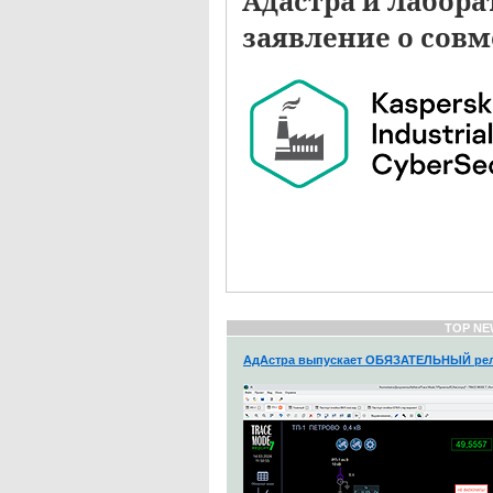
Адастра и Лабора
заявление о сов
TOP NE
АдАстра выпускает ОБЯЗАТЕЛЬНЫЙ рел