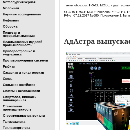
Металлургия черная
Таким образом, TRACE MODE 7 дает возм
Молочная
SCADA TRACE MODE внесена РЕЕСТР О
Научные исследования
РФ от 07.12.2017 №680, Приложение 1, №пп
Нефтяная
Оборона
Пищевая и
перерабатывающая
АдАстра выпуска
Пластмассовых изделий
промышленность
Приборостроение и
медтехника
Противопожарные системы
Рыбная
Сахарная и кондитерская
Связь
Сельское хозяйство
Системы безопасности
Спиртовая, винная и
пивоваренная
Стекольная
промышленность
Строительные материалы
Телемеханика
Теплоэнергетика