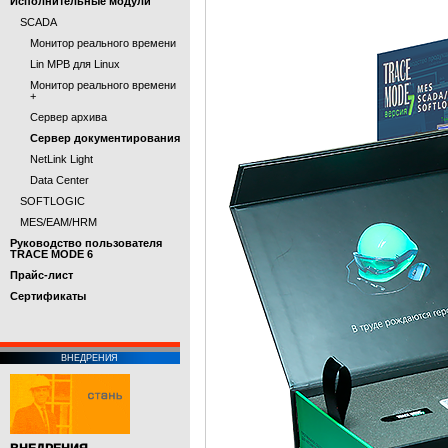
Исполнительные модули
SCADA
Монитор реального времени
Lin МРВ для Linux
Монитор реального времени
+
Сервер архива
Сервер документирования
NetLink Light
Data Center
SOFTLOGIC
MES/EAM/HRM
Руководство пользователя
TRACE MODE 6
Прайс-лист
Cертификаты
ВНЕДРЕНИЯ