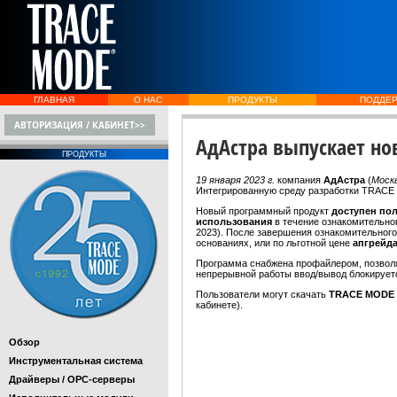
ГЛАВНАЯ
О НАС
ПРОДУКТЫ
ПОДДЕ
АВТОРИЗАЦИЯ / КАБИНЕТ>>
АдАстра выпускает но
ПРОДУКТЫ
19 января 2023 г.
компания
АдАстра
(
Моск
Интегрированную среду разработки TRACE
Новый программный продукт
доступен по
использования
в течение ознакомительно
2023). После завершения ознакомительног
основаниях, или по льготной цене
апгрейд
Программа снабжена профайлером, позво
непрерывной работы ввод/вывод блокируетс
Пользователи могут скачать
TRACE MODE 
кабинете).
Обзор
Инструментальная система
Драйверы / OPC-серверы