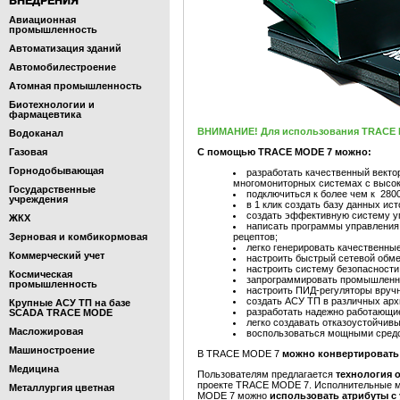
ВНЕДРЕНИЯ
Авиационная
промышленность
Автоматизация зданий
Автомобилестроение
Атомная промышленность
Биотехнологии и
фармацевтика
ВНИМАНИЕ! Для использования TRACE M
Водоканал
Газовая
С помощью TRACE MODE 7 можно:
Горнодобывающая
разработать качественный вект
многомониторных системах с высо
Государственные
подключиться к более чем к 280
учреждения
в 1 клик создать базу данных ист
создать эффективную систему у
ЖКХ
написать программы управления 
Зерновая и комбикормовая
рецептов;
легко генерировать качественные
Коммерческий учет
настроить быстрый сетевой обме
настроить систему безопасност
Космическая
запрограммировать промышленны
промышленность
настроить ПИД-регуляторы вруч
создать АСУ ТП в различных архи
Крупные АСУ ТП на базе
разработать надежно работающие
SCADA TRACE MODE
легко создавать отказоустойчив
Масложировая
воспользоваться мощными средс
Машиностроение
В TRACE MODE 7
можно конвертировать
Медицина
Пользователям предлагается
технология 
проекте TRACE MODE 7. Исполнительные мод
Металлургия цветная
MODE 7 можно
использовать атрибуты с 