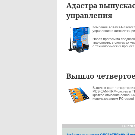
Адастра выпуска
управления
Компания AdAstrA Resear
управления и сигнализации
Новая программа предназн
транспорте, в системах уп
о технологических процес
Вышло четвертое
Вышло в свет четвертое изд
MES-EAM-HRM-системы TR
краткое описание основны
использованием PC-based к
TOP NE
АдАстра выпускает ОБЯЗАТЕЛЬНЫЙ рел