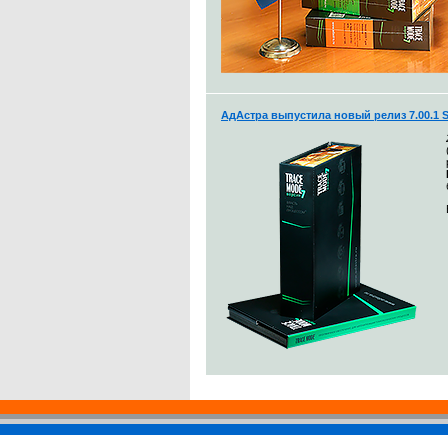
АдАстра выпустила новый релиз 7.00.1