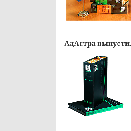
АдАстра выпустил