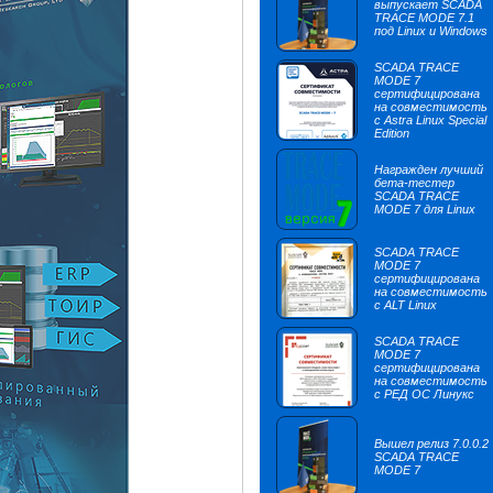
выпускает SCADA
TRACE MODE 7.1
под Linux и Windows
SCADA TRACE
MODE 7
сертифицирована
на совместимость
с Astra Linux Special
Edition
Награжден лучший
бета-тестер
SCADA TRACE
MODE 7 для Linux
SCADA TRACE
MODE 7
сертифицирована
на совместимость
с ALT Linux
SCADA TRACE
MODE 7
сертифицирована
на совместимость
с РЕД ОС Линукс
Вышел релиз 7.0.0.2
SCADA TRACE
MODE 7