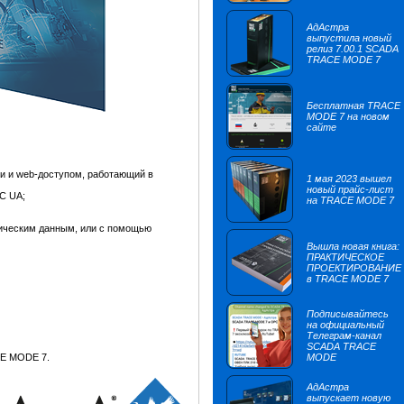
АдАстра
выпустила новый
релиз 7.00.1 SCADA
TRACE MODE 7
Бесплатная TRACE
MODE 7 на новом
сайте
и и web-доступом, работающий в
1 мая 2023 вышел
новый прайс-лист
C UA;
на TRACE MODE 7
тическим данным, или с помощью
Вышла новая книга:
ПРАКТИЧЕСКОЕ
ПРОЕКТИРОВАНИЕ
в TRACE MODE 7
Подписывайтесь
на официальный
Телеграм-канал
SCADA TRACE
CE MODE 7.
MODE
АдАстра
выпускает новую