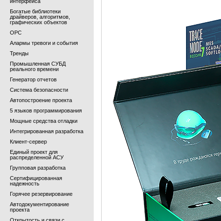
интерфейса
Богатые библиотеки
драйверов, алгоритмов,
графических объектов
OPC
Алармы тревоги и события
Тренды
Промышленная СУБД
реального времени
Генератор отчетов
Система безопасности
Автопостроение проекта
5 языков программирования
Мощные средства отладки
Интегрированная разработка
Клиент-сервер
Единый проект для
распределенной АСУ
Групповая разработка
Сертифицированная
надежность
Горячее резервирование
Автодокументирование
проекта
Открытость и связи с