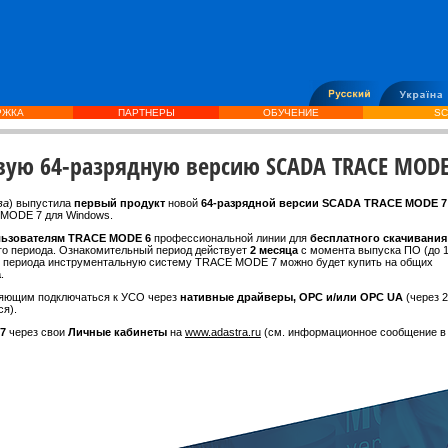
РЖКА
ПАРТНЕРЫ
ОБУЧЕНИЕ
SC
вую 64-разрядную версию SCADA TRACE MODE
ва
)
выпустила
первый продукт
новой
64-разрядной версии SCADA TRACE MODE 7
 MODE 7 для Windows.
льзователям TRACE MODE 6
профессиональной линии для
бесплатного скачивания
го периода. Ознакомительный период действует
2 месяца
с момента выпуска ПО (до 
о периода инструментальную систему TRACE MODE 7 можно будет купить на общих
а
.
ляющим подключаться к УСО через
нативные драйверы, OPC и/или OPC UA
(через 
я).
7
через свои
Личные кабинеты
на
www.adastra.ru
(см. информационное сообщение в