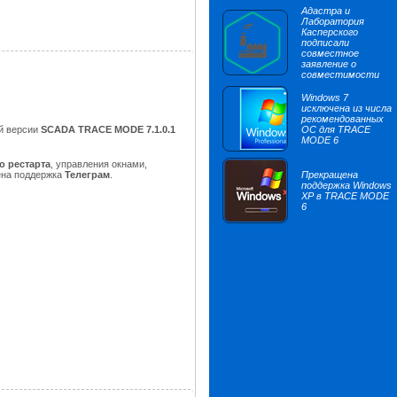
Адастра и
Лаборатория
Касперского
подписали
совместное
заявление о
совместимости
Windows 7
исключена из числа
рекомендованных
й версии
SCADA TRACE MODE 7.1.0.1
ОС для TRACE
MODE 6
о рестарта
, управления окнами,
ена поддержка
Телеграм
.
Прекращена
поддержка Windows
XP в TRACE MODE
6