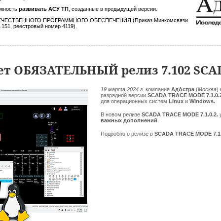
ожность
развивать АСУ ТП
, созданные в предыдущей версии.
ТЕЧЕСТВЕННОГО ПРОГРАММНОГО ОБЕСПЕЧЕНИЯ (Приказ Минкомсвязи
.151, реестровый номер 4119).
ет ОБЯЗАТЕЛЬНЫЙ релиз 7.102 SC
19 марта 2024 г.
компания
АдАстра
(
Москва
)
разрядной версии
SCADA TRACE MODE 7.1.0.
для операционных систем
Linux
и
Windows.
В новом релизе
SCADA TRACE MODE 7.1.0.2.
важных дополнений
.
Подробно о релизе в
SCADA TRACE MODE 7.1.