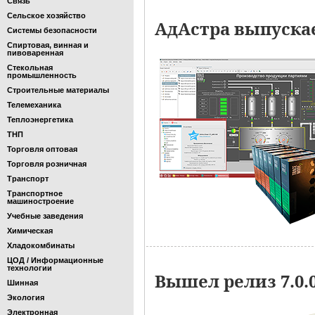
Связь
Сельское хозяйство
АдАстра выпускае
Системы безопасности
Спиртовая, винная и
пивоваренная
Стекольная
промышленность
Строительные материалы
Телемеханика
Теплоэнергетика
ТНП
Торговля оптовая
Торговля розничная
Транспорт
Транспортное
машиностроение
Учебные заведения
Химическая
Хладокомбинаты
ЦОД / Информационные
технологии
Вышел релиз 7.0.
Шинная
Экология
Электронная