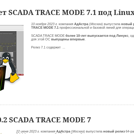
т SCADA TRACE MODE 7.1 под Linu
10 ноября 2023 г.
компания
АдАстра
(
Москва
)
выпустила
новый 
TRACE MODE 7.1
профессиональной и базовой линий для опера
SCADA TRACE MODE
более 10-лет выпускается под Линукс
, о
для этой ОС
выпущены впервые
.
Релиз 7.1 содержит ...
0.2 SCADA TRACE MODE 7
22 июня 2023 г.
компания
АдАстра
(
Москва
)
выпустила
новый релиз
64-р