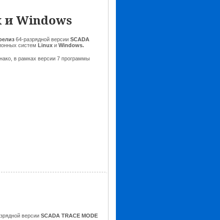
x и Windows
релиз
64-разрядной версии
SCADA
ционных систем
Linux
и
Windows.
днако, в рамках версии 7 программы
азрядной версии
SCADA TRACE MODE