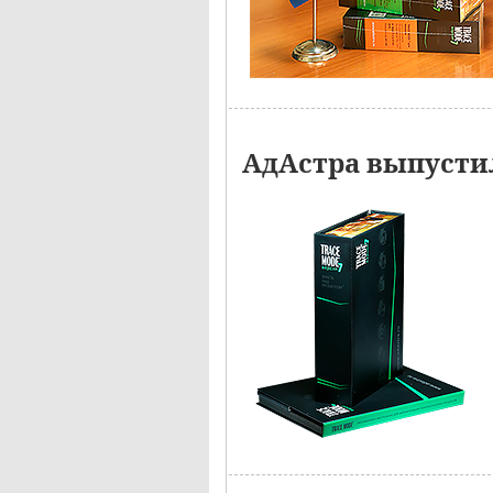
АдАстра выпустил