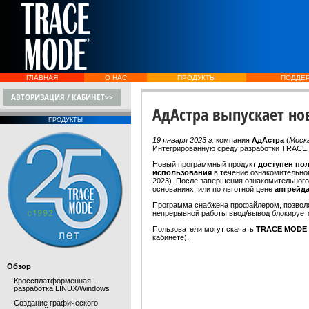
ГЛАВНАЯ
О НАС
ПРОДУКТЫ
ПОДДЕ
АВТОРИЗАЦИЯ / КАБИНЕТ>>
АдАстра выпускает но
ПРОДУКТЫ
19 января 2023 г.
компания
АдАстра
(
Моск
Интегрированную среду разработки TRACE
Новый программный продукт
доступен по
использования
в течение ознакомительно
2023). После завершения ознакомительног
основаниях, или по льготной цене
апгрейд
Программа снабжена профайлером, позво
непрерывной работы ввод/вывод блокируетс
Пользователи могут скачать
TRACE MODE 
кабинете).
Обзор
Кроссплатформенная
разработка LINUX/Windows
Создание графического