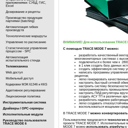
приложениями: СУБД, ГИС,
Excel
Дозирование и рецепты
Производство продукции
партиями (batching)
Автоматизация гибких
производств
Технологические маршруты
Управление по расписанию
ВНИМАНИЕ! Для использования TRACE M
Статистическое управление
С помощью TRACE MODE 7 можно:
процессом - SPC
разработать качественный вект
Автоматизация
многомониторных системах с высо
испытательного стенда
подключиться к более чем к 280
в 1 клик создать базу данных ист
Телемеханика
создать эффективную систему у
Web доступ
написать программы управления 
рецептов;
Мобильный доступ
легко генерировать качественные
настроить быстрый сетевой обме
Кодировки МЭК 61346 и KKS
настроить систему безопасност
запрограммировать промышленны
Адаптивное регулирование
настроить ПИД-регуляторы вруч
Лицензионная политика
создать АСУ ТП в различных архи
разработать надежно работающие
Инструментальная система
легко создавать отказоустойчив
воспользоваться мощными средс
Драйверы / OPC-серверы
В TRACE MODE 7
можно конвертировать
Исполнительные модули
Пользователям предлагается
технология 
Руководство пользователя
проекте TRACE MODE 7. Исполнительные мод
TRACE MODE 6
MODE 7 можно
использовать атрибуты с 