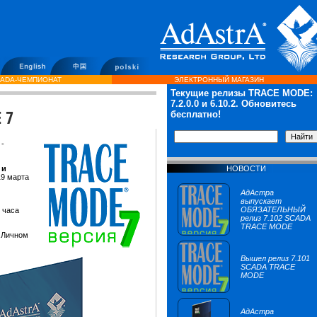
ADA-ЧЕМПИОНАТ
ЭЛЕКТРОННЫЙ МАГАЗИН
Текущие релизы TRACE MODE:
7.2.0.0
и 6.10.2. Обновитесь
 7
бесплатно!
-
 и
НОВОСТИ
19 марта
АдАстра
выпускает
ОБЯЗАТЕЛЬНЫЙ
2 часа
релиз 7.102 SCADA
TRACE MODE
 Личном
Вышел релиз 7.101
SCADA TRACE
MODE
АдАстра