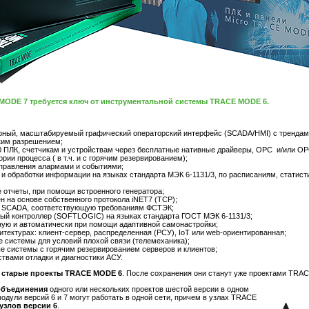
ODE 7 требуется ключ от инструментальной системы TRACE MODE 6.
орный, масштабируемый графический операторский интерфейс (SCADA/HMI) с трендам
ким разрешением;
0 ПЛК, счетчикам и устройствам через бесплатные нативные драйверы, OPC и/или OP
ории процесса ( в т.ч. и с горячим резервированием);
правления алармами и событиями;
и обработки информации на языках стандарта МЭК 6-1131/3, по расписаниям, статис
 отчеты, при помощи встроенного генератора;
н на основе собственного протокола iNET7 (TCP);
и SCADA, соответствующую требованиям ФСТЭК;
й контроллер (SOFTLOGIC) на языках стандарта ГОСТ МЭК 6-1131/3;
ную и автоматически при помощи адаптивной самонастройки;
тектурах: клиент-сервер, распределенная (РСУ), IoT или web-ориентированная;
 системы для условий плохой связи (телемеханика);
ые системы с горячим резервированием серверов и клиентов;
твами отладки и диагностики АСУ.
 старые проекты ТRACE MODE 6
. После сохранения они станут уже проектами TRA
объединения
одного или нескольких проектов шестой версии в одном
ули версий 6 и 7 могут работать в одной сети, причем в узлах TRACE
узлов версии 6
.