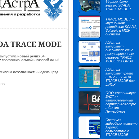
64-разрядную
версию SCADA
TRACE MODE 7
TRACE MODE 7 –
крупнейшая
российская SCADA,
Softlogic и MES-
система
ADA TRACE MODE
АдАстра
выпускает
высоконадежные
резервированные
выпустила
новый релиз
64-
серверы TRACE
2
профессиональной и базовой линий
MODE для LINUX
АдАстра
усилена
безопасность
и
сделан ряд
выпускает релиз
6.10.2.1. SCADA
TRACE MODE для
0.2.
...
LINUX
ООО «Ассоциация
ВАСТ» -
авторизованный
партнер АдАстры
в Санкт-
Петербурге
Система
кибербезопасности
Акронис
совместима с
TRACE MODE