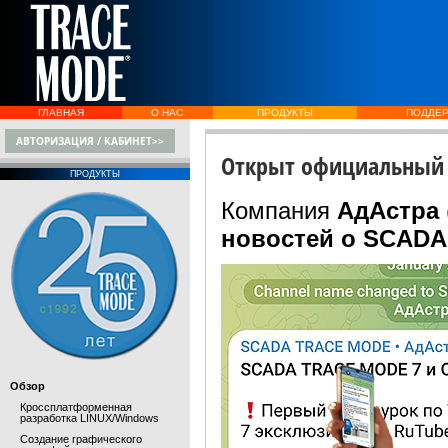
ГЛАВНАЯ
О НАС
ПРОДУКТЫ
ПОДДЕ
АВТОРИЗАЦИЯ / КАБИНЕТ>>
Открыт официальный 
ПРОДУКТЫ
Компания
АдАстра
новостей о SCAD
Обзор
Кроссплатформенная
разработка LINUX/Windows
Создание графического