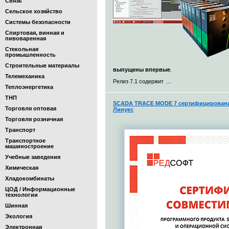
Связь
Сельское хозяйство
Системы безопасности
Спиртовая, винная и
пивоваренная
Стекольная
промышленность
Строительные материалы
выпущены впервые
.
Телемеханика
Релиз 7.1 содержит ...
Теплоэнергетика
ТНП
SCADA TRACE MODE 7 сертифицирована 
Торговля оптовая
Линукс
Торговля розничная
Транспорт
Транспортное
машиностроение
Учебные заведения
Химическая
Хладокомбинаты
ЦОД / Информационные
технологии
Шинная
Экология
Электронная