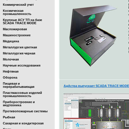
Коммерческий учет
Космическая
промышленность
Крупные АСУ ТП на базе
SCADA TRACE MODE
Масложировая
Машиностроение
Медицина
Металлургия цветная
Металлургия черная
Молочная
Научные исследования
Нефтяная
Оборона
Пищевая и
АдАстра выпускает SCADA TRACE MODE 7
перерабатывающая
Пластмассовых изделий
промышленность
Приборостроение и
медтехника
Противопожарные системы
Рыбная
Сахарная и кондитерская