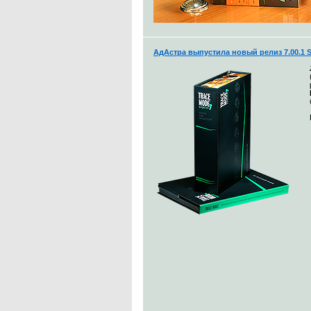
АдАстра выпустила новый релиз 7.00.1