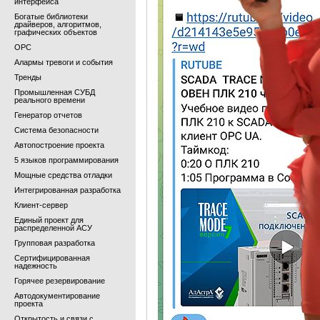
интерфейса
Богатые библиотеки
драйверов, алгоритмов,
графических объектов
OPC
Алармы тревоги и события
Тренды
Промышленная СУБД
реального времени
Генератор отчетов
Система безопасности
Автопостроение проекта
5 языков программирования
Мощные средства отладки
Интегрированная разработка
Клиент-сервер
Единый проект для
распределенной АСУ
Групповая разработка
Сертифицированная
надежность
Горячее резервирование
Автодокументирование
проекта
Открытость и связи с