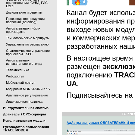
приложениями: СУБД, ГИС,
Excel
Канал будет исполь
Дозирование и рецепты
Производство продукции
информирования пр
партиями (batching)
выходе новых моду
Автоматизация гибких
производств
и коммерческих мер
Технологические маршруты
разработанных наш
Управление по расписанию
Статистическое управление
процессом - SPC
В настоящее врем
Автоматизация
испытательного стенда
размещен
эксклюз
Телемеханика
подключению
TRAC
Web доступ
UA
.
Мобильный доступ
Кодировки МЭК 61346 и KKS
Подписывайтесь на
Адаптивное регулирование
Лицензионная политика
Инструментальная система
TOP NE
Драйверы / OPC-серверы
Исполнительные модули
АдАстра выпускает ОБЯЗАТЕЛЬНЫЙ рел
Руководство пользователя
TRACE MODE 6