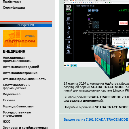
Прайс-лист
Cертификаты
ВНЕДРЕНИЯ
ВНЕДРЕНИЯ
Авиационная
промышленность
Автоматизация зданий
Автомобилестроение
Атомная промышленность
19 марта 2024 г.
компания
АдАстра
(
Моск
Биотехнологии и
разрядной версии
SCADA TRACE MODE 7.1
фармацевтика
линий для операционных систем
Linux
и
Wi
Водоканал
В новом релизе
SCADA TRACE MODE 7.1.0.
Газовая
ряд
важных дополнений
.
Горнодобывающая
Подробно о релизе в
SCADA TRACE MODE 7.
Государственные
учреждения
Вышел релиз 7.101 SCADA TRACE MODE
ЖКХ
Зерновая и комбикормовая