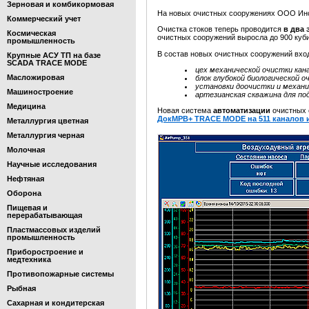
Зерновая и комбикормовая
На новых очистных сооружениях ООО Инс
Коммерческий учет
Очистка стоков теперь проводится
в два 
Космическая
очистных сооружений выросла до 900 куби
промышленность
В состав новых очистных сооружений вхо
Крупные АСУ ТП на базе
SCADA TRACE MODE
цех механической очистки кан
Масложировая
блок глубокой биологической о
установки доочистки и механи
Машиностроение
артезианская скважина для по
Медицина
Новая система
автоматизации
очистных 
ДокМРВ+ TRACE MODE на 511 каналов 
Металлургия цветная
Металлургия черная
Молочная
Научные исследования
Нефтяная
Оборона
Пищевая и
перерабатывающая
Пластмассовых изделий
промышленность
Приборостроение и
медтехника
Противопожарные системы
Рыбная
Сахарная и кондитерская