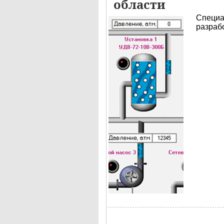
области
Специ
разраб