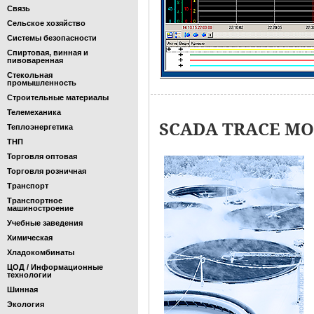
Связь
Сельское хозяйство
Системы безопасности
Спиртовая, винная и
пивоваренная
Стекольная
промышленность
Строительные материалы
Телемеханика
SCADA TRACE MOD
Теплоэнергетика
ТНП
Торговля оптовая
Торговля розничная
Транспорт
Транспортное
машиностроение
Учебные заведения
Химическая
Хладокомбинаты
ЦОД / Информационные
технологии
Шинная
Экология