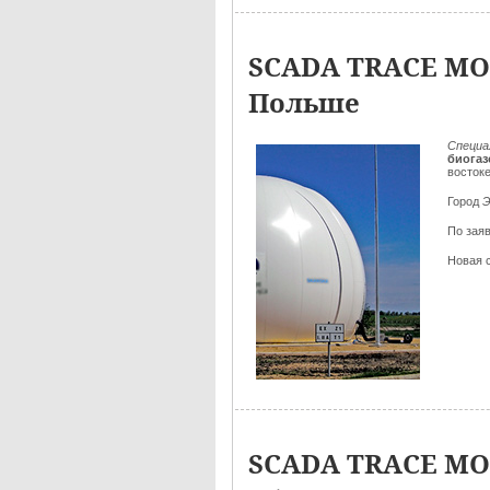
SCADA TRACE MOD
Польше
Специа
биогаз
восток
Город
Э
По зая
Новая 
SCADA TRACE MOD