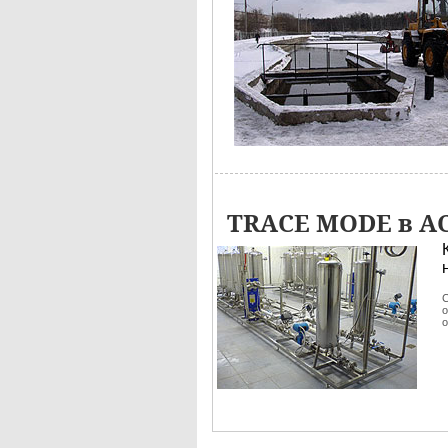
TRACE MODE в АС
С
о
о