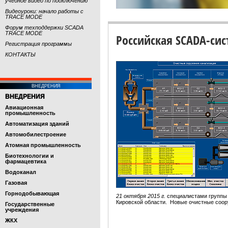
учебное видео по подключению
Видеоуроки: начало работы с
TRACE MODE
Форум техподдержки SCADA
TRACE MODE
Российская SCADA-си
Регистрация программы
КОНТАКТЫ
ВНЕДРЕНИЯ
ВНЕДРЕНИЯ
Авиационная
промышленность
Автоматизация зданий
Автомобилестроение
Атомная промышленность
Биотехнологии и
фармацевтика
Водоканал
Газовая
Горнодобывающая
21 октября 2015 г.
специалистами группы
Кировской области. Новые очистные соо
Государственные
учреждения
ЖКХ