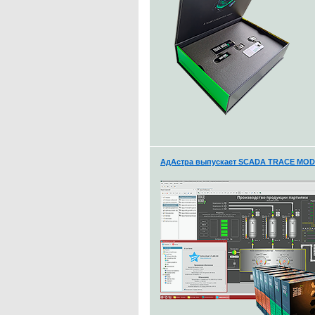
АдАстра выпускает SCADA TRACE MODE 