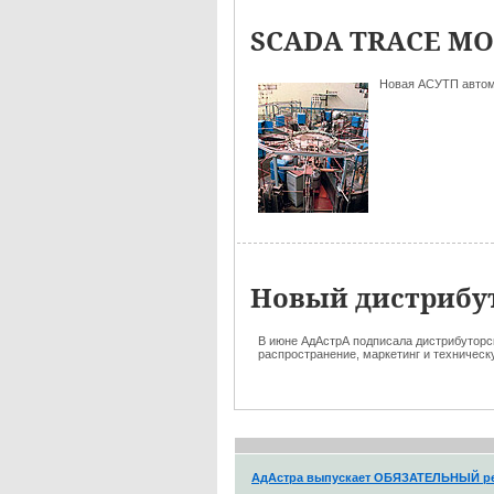
SCADA TRACE MO
Новая АСУТП автома
Новый дистрибут
В июне АдАстрА подписала дистрибуторск
распространение, маркетинг и техничес
АдАстра выпускает ОБЯЗАТЕЛЬНЫЙ ре