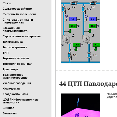
Связь
Сельское хозяйство
Системы безопасности
Спиртовая, винная и
пивоваренная
Стекольная
промышленность
Строительные материалы
Телемеханика
Теплоэнергетика
ТНП
Торговля оптовая
Торговля розничная
Транспорт
Транспортное
машиностроение
44 ЦТП Павлодар
Учебные заведения
Химическая
Павло
Хладокомбинаты
управ
ЦОД / Информационные
технологии
Шинная
Экология