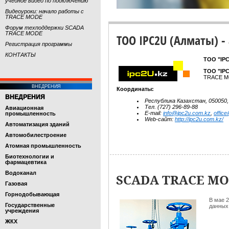
учебное видео по подключению
Видеоуроки: начало работы с
TRACE MODE
Форум техподдержки SCADA
TRACE MODE
ТОО IPC2U (Алматы) -
Регистрация программы
КОНТАКТЫ
ТОО "IP
ТОО "IP
TRACE MO
ВНЕДРЕНИЯ
Координаты:
ВНЕДРЕНИЯ
Республика Казахстан, 050050,
Тел. (727) 296-89-88
Авиационная
E-mail:
info@ipc2u.com.kz
,
offic
промышленность
Web-сайт:
http://ipc2u.com.kz/
Автоматизация зданий
Автомобилестроение
Атомная промышленность
Биотехнологии и
фармацевтика
Водоканал
SCADA TRACE MOD
Газовая
Горнодобывающая
В мае 2
Государственные
данных
учреждения
ЖКХ