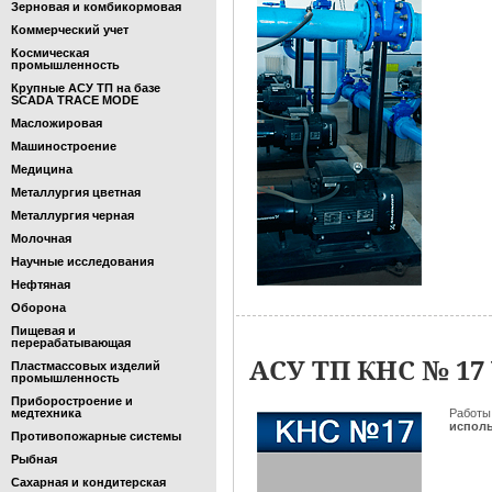
Зерновая и комбикормовая
Коммерческий учет
Космическая
промышленность
Крупные АСУ ТП на базе
SCADA TRACE MODE
Масложировая
Машиностроение
Медицина
Металлургия цветная
Металлургия черная
Молочная
Научные исследования
Нефтяная
Оборона
Пищевая и
перерабатывающая
АСУ ТП КНС № 17
Пластмассовых изделий
промышленность
Приборостроение и
медтехника
Работы
испол
Противопожарные системы
Рыбная
Сахарная и кондитерская