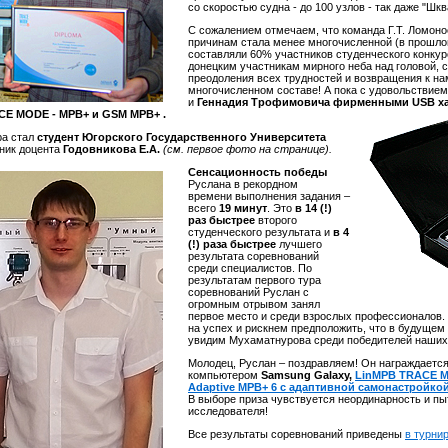
со скоростью судна - до 100 узлов - так даже "Шкв
С сожалением отмечаем, что команда Г.Т. Ломон
причинам стала менее многочисленной (в прошло
составляли 60% участников студенческого конку
донецким участникам мирного неба над головой, 
преодоления всех трудностей и возвращения к на
многочисленном составе! А пока с удовольствие
и
Геннадия Трофимовича
фирменными USB ха
CE MODE - МРВ+ и GSM
МРВ+ .
ра стал
студент Югорского Государственного Университета
ник доцента
Годовникова Е.А.
(см. первое фото на странице).
Сенсационность победы
Руслана в рекордном
времени выполнения задания –
всего
19 минут
. Это
в 14 (!)
раз быстрее
второго
студенческого результата и
в 4
(!) раза быстрее
лучшего
результата соревнований
среди специалистов. По
результатам первого тура
соревнований Руслан с
огромным отрывом занял
первое место и среди взрослых профессионалов. 
на успех и рискнем предположить, что в будуще
увидим Мухаматнурова среди победителей наших
Молодец, Руслан – поздравляем! Он награждает
компьютером
Samsung Galaxy,
LinМРВ TRACE M
Adaptive МРВ+ 6 с адаптивной самонастройко
В выборе приза чувствуется неординарность и п
исследователя!
Все результаты соревнований приведены
в турни