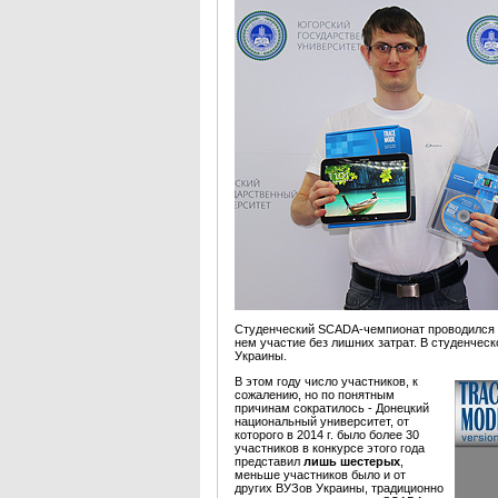
Студенческий SCADA-чемпионат проводился
нем участие без лишних затрат. В студенче
Украины.
В этом году число участников, к
сожалению, но по понятным
причинам сократилось - Донецкий
национальный университет, от
которого в 2014 г. было более 30
участников в конкурсе этого года
представил
лишь шестерых
,
меньше участников было и от
других ВУЗов Украины, традиционно