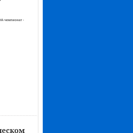
A-чемпионат -
ческом