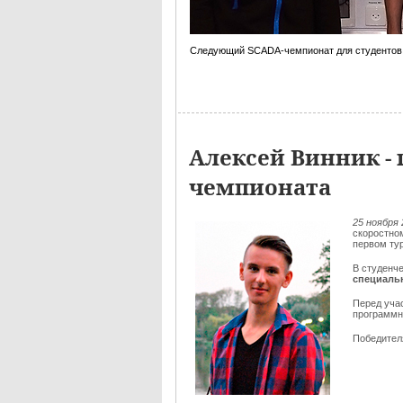
Следующий SCADA-чемпионат для студентов
Алексей Винник - 
чемпионата
25 ноября 
скоростно
первом ту
В студенч
специаль
Перед уча
программн
Победителя