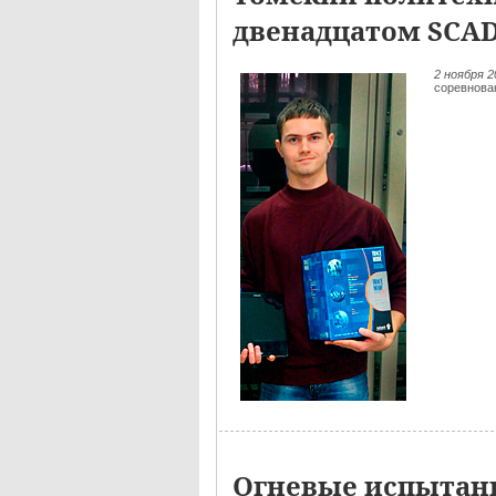
двенадцатом SCA
2 ноября 
соревнова
Огневые испытани