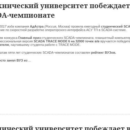
нический университет побеждает
DA-чемпионате
2017 года
компания
АдАстра
(Россия, Москва)
провела ежегодный
студенческий SCA
ние по скоростной разработке операторского интерфейса АСУ ТП в SCADA-системе.
ям конкурса
Главный приз
студенческого SCADA-чемпионата: планшетный компьюте
фессиональная версия
SCADA TRACE MODE 6 на 32000 точек в/в
вручается победите
ателю
, научившему студента работе с TRACE MODE.
татам пяти лет студенческих SCADA-чемпионатов составлен
рейтинг ВУЗов.
сто занял ВУЗ из
...
ический университет побеждает 