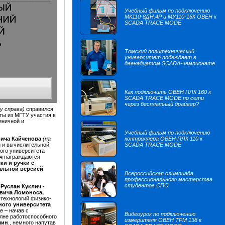
Учебный фильм по подключению
МК110-8ДН.4Р и МУ110-16К ОВЕН к
SCADA TRACE MODE
Томский политехнический
университет побеждает в
двенадцатом SCADA-чемпионате
Как подключить ОВЕН ПЛК 160 к
SCADA TRACE MODE по сети
через бесплатный драйвер?
зу справа)
справился
нты из МГТУ участия в
иничной и
Учебный фильм по подключению
вича Кайченова
(на
контроллера ОВЕН ПЛК 110 к
 и вычислительной
SCADA TRACE MODE
ого университета
ич
награждаются
и и ручки с
альной версией
Всероссийская олимпиада
профессионального мастерства
студентов СПО
л
Руслан Куклич -
вича Ломоноса,
технологий физико-
ого университета
е – начав с
Видеоурок по подключению
олне работоспособного
измерителя ОВЕН ТРМ 138 к
 мин
., немного напутав