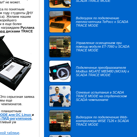
SCADA TRACE MODE
ал" не может.
оса по понятным
м году студенты ДНУ
рса). Желаем нашим
Видеоурок по подключению
скорейшего
теплосчетчика TePocc к SCADA
м в еще более
TRACE MODE
м награждаем
Руслана
рд дисками TRACE
Управление освещением при
помощи модуля ET-7060 и SCADA
TRACE MODE
Подключение преобразователя
Modbus MGATE MB3480 (MOXA) к
SCADA TRACE MODE
Огневые испытания в SCADA
TRACE MODE на студенческом
Это серьезная заявка
SCADA-чемпионате
м мы еще
 чемпионатов.
ся планшетным
ODE для ОС Linux
и
Видеоурок по подключению Web-
й ПИД-регуляторов
.
контроллера WISE 7126 к SCADA
ытливый ум
TRACE MODE
рной таблице
.