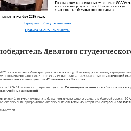
Поздравляем всех молодых участников SCADA-ч
прекрасными результатами! Приглашаем студент
участвовать в будущих соревнованиях.
 пройдет
в ноябре 2015 года
.
Турнирная таблица чемпионата
Правила SCADA-чемпионата
победитель Девятого студенческог
2020 года
компания АдАстра провела
первый тур
Шестнадцатого международного чем
му программированию АСУ ТП в SCADA-системе, а также
Девятый студенческий SC
ре чемпионата принял участие
42 человека из 3-х стран.
еском SCADA-чемпионате приняло участие
24 молодых человека из 6-и высших и с
ных учебных заведений
.
стниками 1-го тура чемпионата была поставлена задача создать в базовой версии 
ое обеспечение программное обеспечение системы мониторинга
центрального кисл
ми стали ...