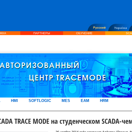
ЖКА
ПАРТНЕРЫ
ОБУЧЕНИЕ
SCA
A
HMI
SOFTLOGIC
MES
EAM
HRM
CADA TRACE MODE на студенческом SCADA-че