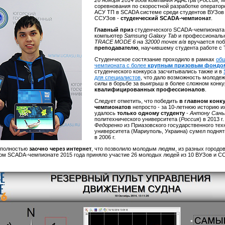
26 ноября 2014 года
компания АдАстра (
Россия, 
соревнования по скоростной разработке оператор
АСУ ТП в SCADA системе среди студентов ВУЗов
ССУЗов -
студенческий SCADA-чемпионат
.
Главный приз
студенческого SCADA-чемпионата
компьютер
Samsung Galaxy Tab
и профессиональ
TRACE MODE 6 на 32000 точек в/в
вручается поб
преподавателю
, научившему студента работе 
Студенческое состязание проходило в рамках
об
чемпионата с более
крупным призовым фондо
студенческого конкурса засчитывались также и в
для специалистов
, что дало возможность молоде
силы в борьбе за выигрыш в более сложном конк
квалифицированных профессионалов
.
Следует отметить, что победить
в главном конк
чемпионатов
непросто - за 10-летнюю историю и
удалось
только одному студенту
-
Антону Сань
политехнического университета (
Россия
) в 2013 г
Федоренко
из Приазовского государственного тех
университета (Мариуполь, Украина) сумел поднят
в 2006 г.
 полностью
заочно через интернет
, что позволило молодым людям, из разных городов
ском SCADA-чемпионате 2015 года приняло участие 26 молодых людей из 10 ВУЗов и С