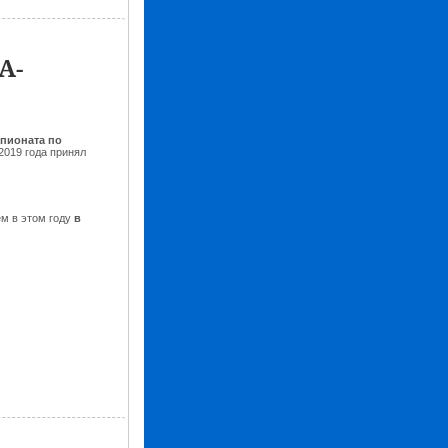
A-
пионата по
2019 года принял
м в этом году
в