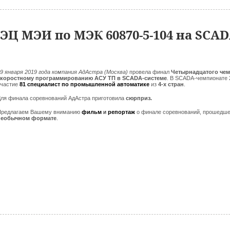
Ц МЭИ по МЭК 60870-5-104 на SCAD
9 января 2019 года компания АдАстра (Москва)
провела финал
Четырнадцатого чем
скоростному программированию АСУ ТП в SCADA-системе
. В SCADA-чемпионате 
участие
81 специалист по промышленной автом
атике
из
4-х стран
.
ля финала соревнований АдАстра приготовила
сюрприз.
Предлагаем Вашему вниманию
фильм
и
репортаж
о финале соревнований, прошедше
необычном формате
.