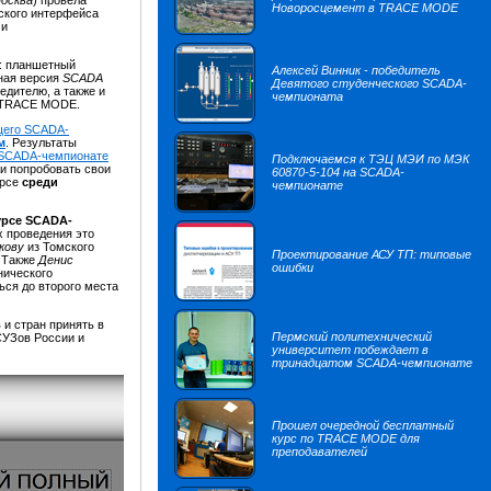
Москва
) провела
Новоросцемент в TRACE MODE
ского интерфейса
 и
: планшетный
Алексей Винник - победитель
ная версия
SCADA
Девятого студенческого SCADA-
едителю, а также и
чемпионата
с TRACE MODE.
щего SCADA-
м
. Результаты
SCADA-чемпионате
Подключаемся к ТЭЦ МЭИ по МЭК
жи попробовать свои
60870-5-104 на SCADA-
урсе
среди
чемпионате
урсе SCADA-
х проведения это
кову
из Томского
Проектирование АСУ ТП: типовые
. Также
Денис
ошибки
нического
ься до второго места
 и стран принять в
Пермский политехнический
СУЗов России и
университет побеждает в
тринадцатом SCADA-чемпионате
Прошел очередной бесплатный
курс по TRACE MODE для
преподавателей