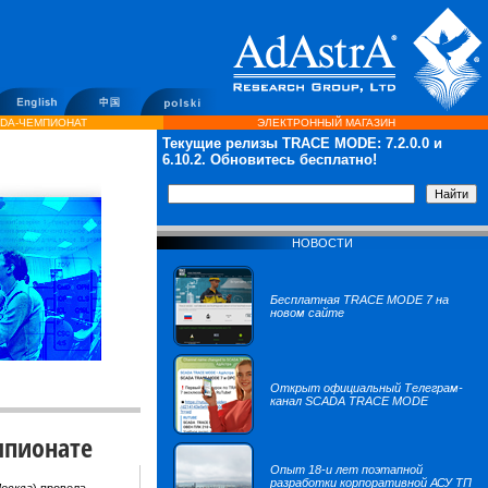
DA-ЧЕМПИОНАТ
ЭЛЕКТРОННЫЙ МАГАЗИН
Текущие релизы TRACE MODE:
7.2.0.0
и
6.10.2. Обновитесь бесплатно!
НОВОСТИ
Бесплатная TRACE MODE 7 на
новом сайте
Открыт официальный Телеграм-
канал SCADA TRACE MODE
мпионате
Опыт 18-и лет поэтапной
разработки корпоративной АСУ ТП