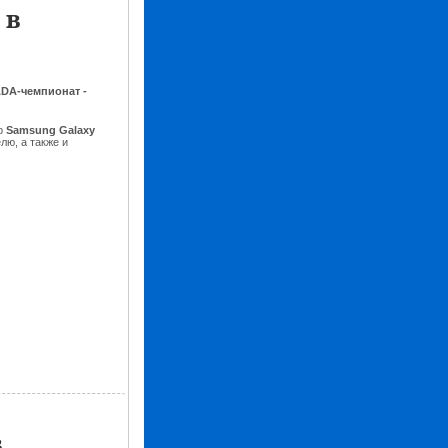
 в
DA-чемпионат -
р
Samsung Galaxy
лю, а также и
в