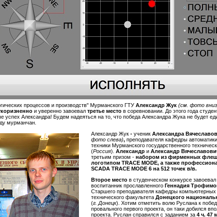
огических процессов и производств" Мурманского ГТУ
Александр Жук
(см. фото вни
укоризненно
и уверенно завоевал
третье место
в соревновании. До этого года студе
 успех Александра! Будем надеяться на то, что победа Александра Жука не будет ед
ду мурманчан.
Александр Жук
-
ученик
Александра Вячеславо
фото слева)
,
преподавателя кафедры автоматики
техники Мурманского государственного техническ
(
Россия
).
Александр
и
Александр Вячеславов
третьим призом -
набором из фирменных флешк
логотипом TRACE MODE, а также профессион
SCADA TRACE MODE 6 на 512 точек в/в.
Второе место
в студенческом конкурсе
завоева
воспитанник прославленного
Геннадия Трофимо
Старшего преподавателя кафедры компьютерных 
технического факультета
Донецкого национальн
(
г. Донецк
). Хотим отметить волю Руслана к побед
провального первого проекта, он таки добился вп
проекта. Руслан справился с заданием за
4 ч. 47