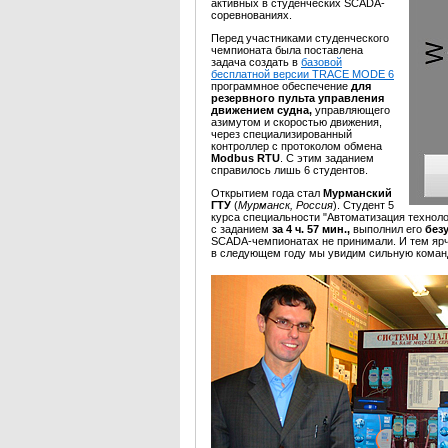
активных в студенческих SCADA-
соревнованиях.
Перед участниками студенческого
чемпионата была поставлена
задача создать в
базовой
бесплатной версии TRACE MODE 6
программное обеспечение
для
резервного пульта управления
движением судна,
управляющего
азимутом и скоростью движения,
через специализированный
контроллер с протоколом обмена
Modbus RTU
. С этим заданием
справилось лишь 6 студентов.
Открытием года стал
Мурманский
ГТУ
(
Мурманск, Россия
). Студент 5
курса специальности "Автоматизация технол
с заданием
за 4 ч. 57 мин.,
выполнил его
без
SCADA-чемпионатах не принимали. И тем ярче
в следующем году мы увидим сильную коман