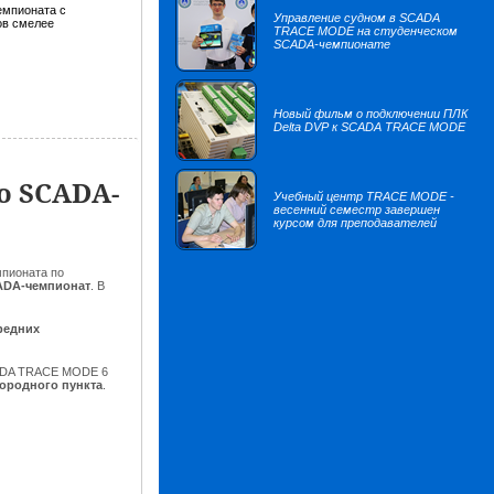
емпионата с
Управление судном в SCADA
ов смелее
TRACE MODE на студенческом
SCADA-чемпионате
Новый фильм о подключении ПЛК
Delta DVP к SCADA TRACE MODE
о SCADA-
Учебный центр TRACE MODE -
весенний семестр завершен
курсом для преподавателей
пионата по
ADA-чемпионат
. В
редних
SCADA TRACE MODE 6
ородного пункта
.