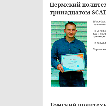
Пермский политех
тринадцатом SCA
15 ноября 
соревнова
По услови
Tab
и про
преподав
По резуль
Первое ме
Томский политехн