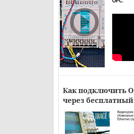
OPC
.
Как подключить О
через бесплатный
Видеоурок
(
Компания
Ethernet (