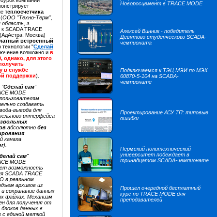
оурок компании
Новоросцемент в TRACE MODE
монстрирует
ие
теплосчетчика
М
(
ООО "Техно-Терм",
 область, г.
) к SCADA TRACE
Алексей Винник - победитель
(АдАстра, Москва)
Девятого студенческого SCADA-
латный встроенный
чемпионата
о технологии "
Сделай
ключение возможно и
в
0, однако, для этого
 получить
у в службе
Подключаемся к ТЭЦ МЭИ по МЭК
ой поддержки
).
60870-5-104 на SCADA-
чемпионате
 "
Сделай сам
"
ACE MODE
 пользователям
ельно создавать
вода-вывода для
Проектирование АСУ ТП: типовые
тельного интерфейса
ошибки
извольных
ов
абсолютно
без
ирования
й канала
or
).
Пермский политехнический
университет побеждает в
делай сам
"
тринадцатом SCADA-чемпионате
ACE MODE
ает возможность
ия SCADA TRACE
О в реальном
одъем архивов из
Прошел очередной бесплатный
и сохранание данных
курс по TRACE MODE для
х файлах. Механизм
преподавателей
ен для получения от
блоков данных в
в с единой меткой