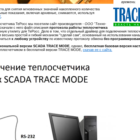
времени.
та для снятия мгновенных значений накопленного количества
льные показания, включая архивные, снимаются, используя
E
.
счетчика ТеРосс мы посетили сайт производителя -
ООО "Техно-
 скачали с него файл описания
протокола работы теплосчетчика
ечную утилиту для ТеРосс. Дело в том, что отдельный драйвер для подключения теплос
весьма простой и гибкий механизм "сделай сам", основанный на использовании кана
ючиться
к любому устройству
по известному протоколу обмена
без программирова
иональной версии SCADA TRACE MODE
, однако,
бесплатная базовая версия нас
 теплосчетчиком в бесплатной версии TRACE MODE,
скачав ее с сайта.