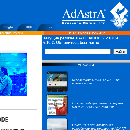
DA-ЧЕМПИОНАТ
ЭЛЕКТРОННЫЙ МАГАЗИН
Текущие релизы TRACE MODE:
7.2.0.0
и
6.10.2. Обновитесь бесплатно!
НОВОСТИ
Бесплатная TRACE MODE 7 на
новом сайте
Открыт официальный Телеграм-
канал SCADA TRACE MODE
ODE
Опыт 18-и лет поэтапной
разработки корпоративной АСУ ТП