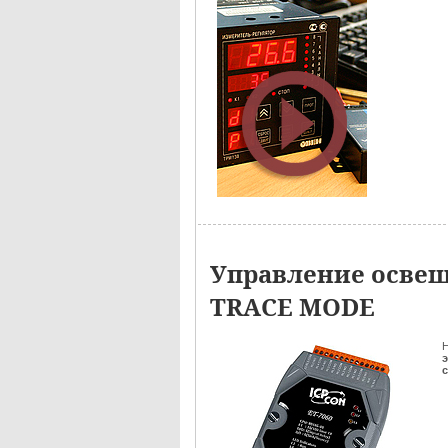
Управление освещ
TRACE MODE
Н
э