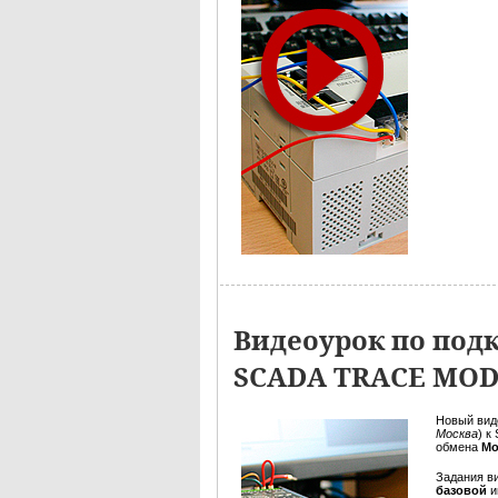
Видеоурок по под
SCADA TRACE MO
Новый вид
Москва
) к
обмена
Mo
Задания в
базовой
и