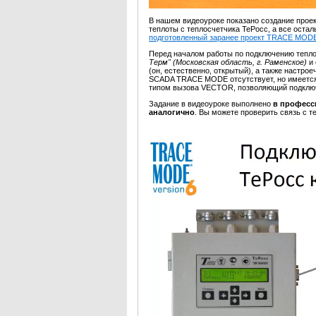
В нашем видеоуроке показано создание проек
теплоты с теплосчетчика ТеРосс, а все оста
подготовленный заранее проект TRACE MOD
Перед началом работы по подключению тепло
Терм" (Московская область, г. Раменское)
и
(он, естественно, открытый), а также настро
SCADA TRACE MODE отсутствует, но имеется 
типом вызова VECTOR, позволяющий подкл
Задание в видеоуроке выполнено
в професс
аналогично
. Вы можете проверить связь с