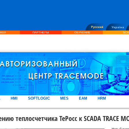
ЖКА
ПАРТНЕРЫ
ОБУЧЕНИЕ
SCA
A
HMI
SOFTLOGIC
MES
EAM
HRM
нию теплосчетчика TePocc к SCADA TRACE M