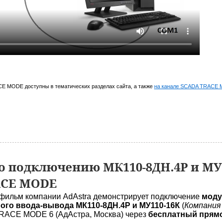
E MODE доступны в тематических разделах сайта, а также
на канале SCADA TRACE 
 подключению МК110-8ДН.4Р и МУ
ACE MODE
фильм компании AdAstra демонстрирует подключение
моду
ого ввода-вывода МК110-8ДН.4Р и МУ110-16К
(
Компания
ACE MODE 6 (АдАстра, Москва) через
бесплатный прямо