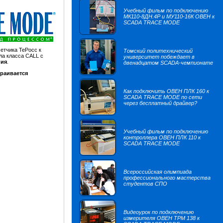
Учебный фильм по подключению
МК110-8ДН.4Р и МУ110-16К ОВЕН к
SCADA TRACE MODE
четчика ТеРосс к
Томский политехнический
ла класса CALL с
университет побеждает в
ния
.
двенадцатом SCADA-чемпионате
траивается
Как подключить ОВЕН ПЛК 160 к
SCADA TRACE MODE по сети
через бесплатный драйвер?
Учебный фильм по подключению
контроллера ОВЕН ПЛК 110 к
SCADA TRACE MODE
Всероссийская олимпиада
профессионального мастерства
студентов СПО
Видеоурок по подключению
измерителя ОВЕН ТРМ 138 к