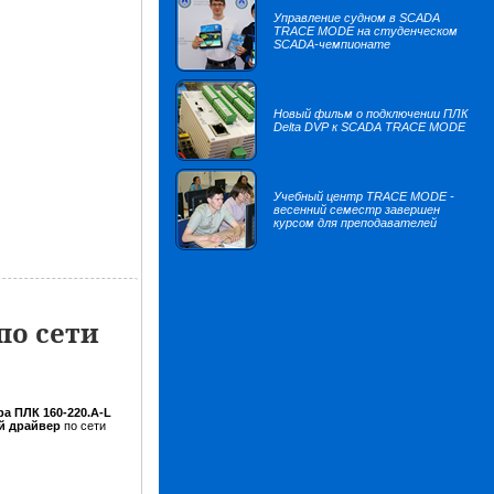
Управление судном в SCADA
TRACE MODE на студенческом
SCADA-чемпионате
Новый фильм о подключении ПЛК
Delta DVP к SCADA TRACE MODE
Учебный центр TRACE MODE -
весенний семестр завершен
курсом для преподавателей
по сети
а ПЛК 160-220.А-L
й драйвер
по сети