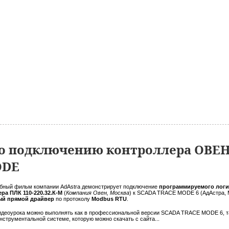
о подключению контроллера ОВЕН
ODE
бный фильм компании AdAstra демонстрирует подключение
программируемого логи
ра ПЛК 110-220.32.К-М
(
Компания Овен, Москва
) к SCADA TRACE MODE 6 (АдАстра, 
ый прямой драйвер
по протоколу
Modbus RTU
.
идеоурока можно выполнять как в профессиональной версии SCADA TRACE MODE 6, т
нструментальной системе, которую можно скачать с сайта...