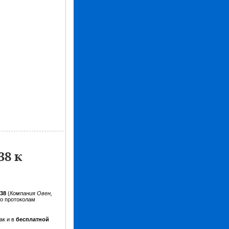
8 к
138
(
Компания Овен,
о протоколам
ак и в
бесплатной