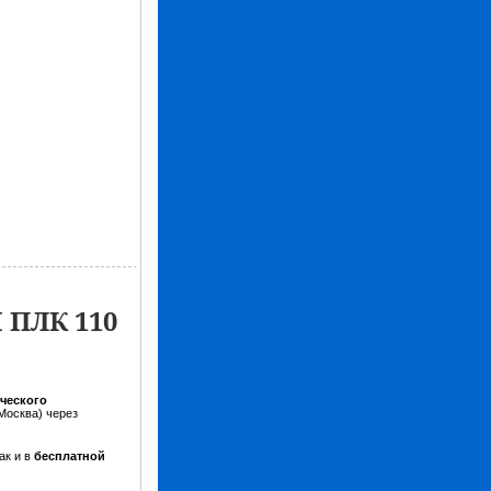
 ПЛК 110
ческого
Москва) через
ак и в
бесплатной