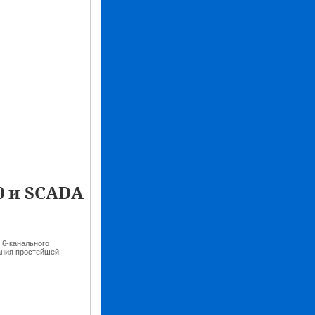
0 и SCADA
 6-канального
ания простейшей