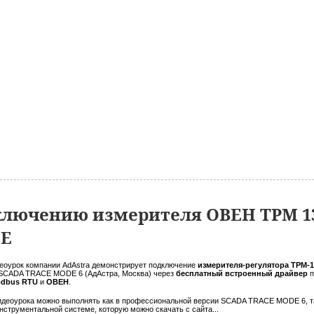
ключению измерителя ОВЕН ТРМ 13
DE
еоурок компании AdAstra демонстрирует подключение
измерителя-регулятора ТРМ-
 SCADA TRACE MODE 6 (АдАстра, Москва) через
бесплатный встроенный драйвер
п
dbus RTU
и
ОВЕН
.
идеоурока можно выполнять как в профессиональной версии SCADA TRACE MODE 6, т
нструментальной системе, которую можно скачать с сайта...