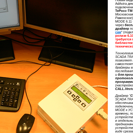
Новый виде
AdAstra де
подключен
ТеРосс-Т
Московская
Раменское
MODE 6.11 
через
бесп
драйвер
п
сам
" (под
релизе 6.1
требуется
библиотек
техническ
Технология
SCADA TR
позволяет
самостоят
драйверы в
последова
и
для про
протокол
программ
(настройко
CALL.Vect
Драйвер "
С
SCADA TR
обеспечив
подключен
MODE к УС
времени, п
устройств 
в отдельны
предназнач
устройств 
виде срезо