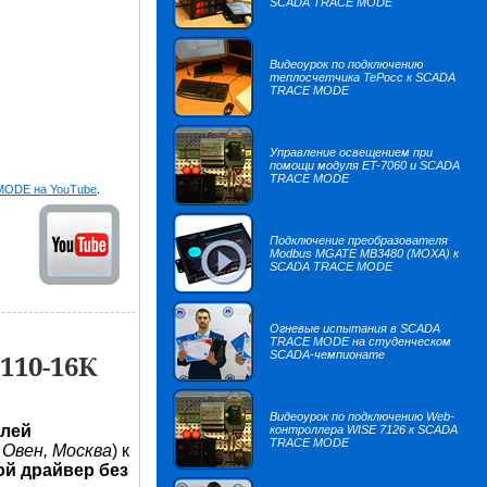
SCADA TRACE MODE
Видеоурок по подключению
теплосчетчика TePocc к SCADA
TRACE MODE
Управление освещением при
помощи модуля ET-7060 и SCADA
TRACE MODE
MODE на YouTube
.
Подключение преобразователя
Modbus MGATE MB3480 (MOXA) к
SCADA TRACE MODE
Огневые испытания в SCADA
TRACE MODE на студенческом
110-16К
SCADA-чемпионате
Видеоурок по подключению Web-
лей
контроллера WISE 7126 к SCADA
TRACE MODE
 Овен, Москва
) к
й драйвер без